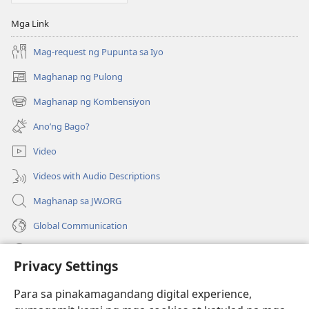
Mga Link
Mag-request ng Pupunta sa Iyo
Maghanap ng Pulong
(may
bubukas
Maghanap ng Kombensiyon
(may
na
bubukas
bagong
Ano’ng Bago?
na
window)
bagong
Video
window)
Videos with Audio Descriptions
Maghanap sa JW.ORG
Global Communication
Help
Privacy Settings
Donasyon
(may
Para sa pinakamagandang digital experience,
bubukas