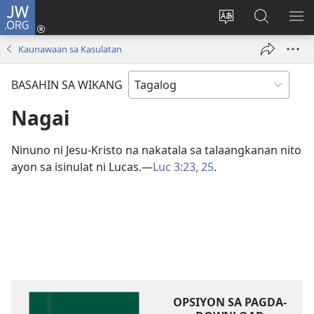
JW.ORG
Mag-
log
Baguhin
Maghana
IPA
In
ang
sa
AN
Kaunawaan sa Kasulatan
(may
wika
JW.ORG
ME
bubukas
ng
BASAHIN SA WIKANG
na
site
bagong
Nagai
window)
Ninuno ni Jesu-Kristo na nakatala sa talaangkanan nito
ayon sa isinulat ni Lucas.​—
Luc 3:23,
25
.
OPSIYON SA PAGDA-