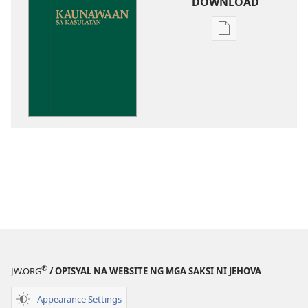
DOWNLOAD
Opsiyon
sa
pagda-
download
ng
publikasyon
Kaunawaan
sa
Kasulatan
®
JW.ORG
/ OPISYAL NA WEBSITE NG MGA SAKSI NI JEHOVA
Appearance Settings