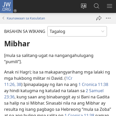
JW.ORG
Mag-
log
Baguhin
Maghana
IPA
In
ang
sa
AN
Kaunawaan sa Kasulatan
(may
wika
JW.ORG
ME
bubukas
ng
BASAHIN SA WIKANG
na
site
bagong
Mibhar
window)
[mula sa salitang-ugat na nangangahulugang
“pumili”].
Anak ni Hagri; isa sa makapangyarihang mga lalaki ng
mga hukbong militar ni David. (
1Cr
11:26,
38
) Ipinapalagay ng ilan na ang
1 Cronica 11:38
ay hindi katugma ng katulad na talaan sa
2 Samuel
23:36
, kung saan ang binabanggit ay si Bani na Gadita
sa halip na si Mibhar. Sinasabi nila na ang Mibhar ay
resulta ng isang pagbago sa Hebreong “mula sa Zoba”
at na ang huling mga salita ng
1 Cronica 11:38
naman