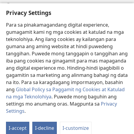
Help
Privacy Settings
Donasyon
(may
Para sa pinakamagandang digital experience,
bubukas
gumagamit kami ng mga cookies at katulad na mga
na
Watchtower ONLINE LIBRARY™
teknolohiya. Ang ilang cookies ay kailangan para
(may
bagong
gumana ang aming website at hindi puwedeng
bubukas
window)
®
JW Hub
na
tanggihan. Puwede mong tanggapin o tanggihan ang
(may
bagong
bubukas
iba pang cookies na ginagamit para mas mapaganda
window)
®
JW Library
na
ang digital experience mo. Hinding-hindi ipagbibili o
bagong
gagamitin sa marketing ang alinmang bahagi ng data
window)
®
Watchtower Library
na ito. Para sa karagdagang impormasyon, basahin
ang
Global Policy sa Paggamit ng Cookies at Katulad
na mga Teknolohiya
. Puwede mong baguhin ang
settings mo anumang oras. Magpunta sa
Privacy
Copyright
© 2026 Watch Tower Bible and Tract Society of Pennsylvania.
Settings
.
KASUNDUAN SA PAGGAMIT
|
PRIVACY POLICY
|
PRIVACY SETTINGS
I-accept
I-decline
I-customize