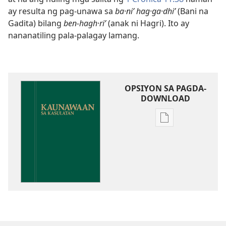
ay resulta ng pag-unawa sa
ba·niʹ hag·ga·dhiʹ
(Bani na
Gadita) bilang
ben-hagh·riʹ
(anak ni Hagri). Ito ay
nananatiling pala-palagay lamang.
OPSIYON SA PAGDA-
DOWNLOAD
Opsiyon
sa
pagda-
download
ng
publikasyon
Kaunawaan
sa
Kasulatan