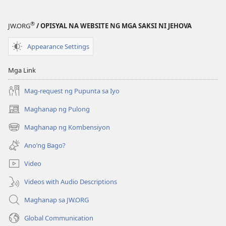
®
JW.ORG
/ OPISYAL NA WEBSITE NG MGA SAKSI NI JEHOVA
Appearance Settings
Mga Link
Mag-request ng Pupunta sa Iyo
Maghanap ng Pulong
(may
bubukas
Maghanap ng Kombensiyon
(may
na
bubukas
bagong
Ano’ng Bago?
na
window)
bagong
Video
window)
Videos with Audio Descriptions
Maghanap sa JW.ORG
Global Communication