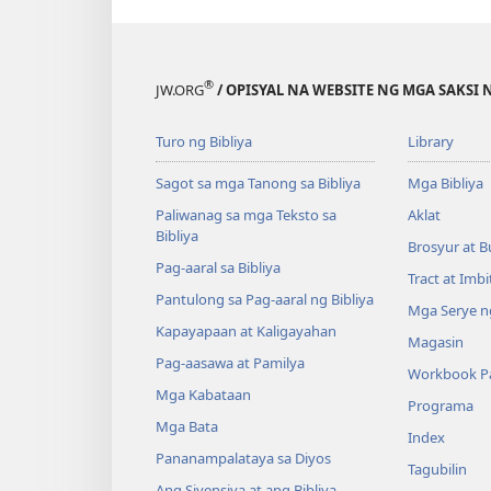
®
JW.ORG
/ OPISYAL NA WEBSITE NG MGA SAKSI 
Turo ng Bibliya
Library
Sagot sa mga Tanong sa Bibliya
Mga Bibliya
Paliwanag sa mga Teksto sa
Aklat
Bibliya
Brosyur at B
Pag-aaral sa Bibliya
Tract at Imb
Pantulong sa Pag-aaral ng Bibliya
Mga Serye ng
Kapayapaan at Kaligayahan
Magasin
Pag-aasawa at Pamilya
Workbook Pa
Mga Kabataan
Programa
Mga Bata
Index
Pananampalataya sa Diyos
Tagubilin
Ang Siyensiya at ang Bibliya