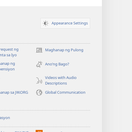
Appearance Settings
request ng
Maghanap ng Pulong
(may
ta sa Iyo
bubukas
anap ng
na
Ano’ng Bago?
ensiyon
bagong
window)
Videos with Audio
o
Descriptions
anap sa JW.ORG
Global Communication
asyon