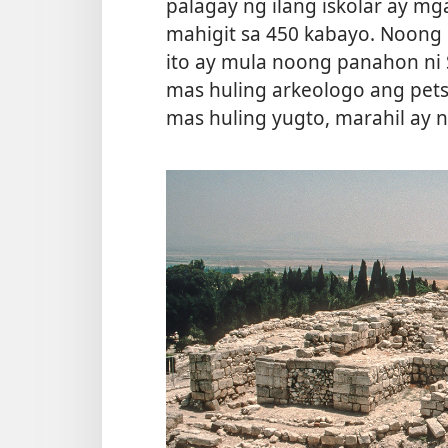
palagay ng ilang iskolar ay 
mahigit sa 450 kabayo. Noong 
ito ay mula noong panahon ni
mas huling arkeologo ang petsa
mas huling yugto, marahil ay