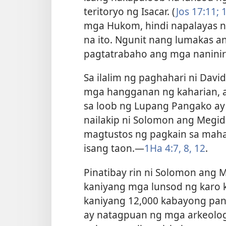
teritoryo ng Isacar. (
Jos 17:11;
1
mga Hukom, hindi napalayas 
na ito. Ngunit nang lumakas an
pagtatrabaho ang mga naninira
Sa ilalim ng paghahari ni Dav
mga hangganan ng kaharian, 
sa loob ng Lupang Pangako ay s
nailakip ni Solomon ang Megido
magtustos ng pagkain sa mah
isang taon.​—
1Ha 4:7, 8,
12
.
Pinatibay rin ni Solomon ang M
kaniyang mga lunsod ng karo 
kaniyang 12,000 kabayong pan
ay natagpuan ng mga arkeolog