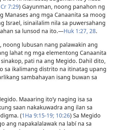
Cr 7:29
) Gayunman, noong panahon ng
ng Manases ang mga Canaanita sa moog
g Israel, isinailalim nila sa puwersahang
han sa lunsod na ito.​—
Huk 1:27, 28
.
id, noong lubusan nang palawakin ang
ang lahat ng mga elementong Canaanita
inakop, pati na ang Megido. Dahil dito,
 sa ikalimang distrito na itinatag upang
arlikang sambahayan isang buwan sa
egido. Maaaring ito’y naging isa sa
kung saan nakakuwadra ang ilan sa
digma. (
1Ha 9:15-19;
10:26
) Sa Megido
o ang napakalalawak na labí na sa