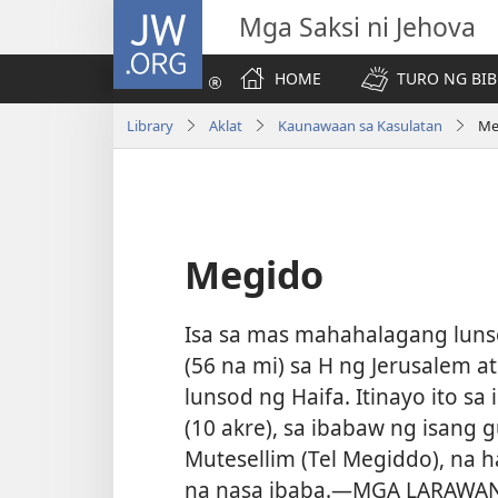
JW.ORG
Mga Saksi ni Jehova
HOME
TURO NG BIB
Library
Aklat
Kaunawaan sa Kasulatan
Me
Megido
Isa sa mas mahahalagang lun
(56 na mi) sa H ng Jerusalem 
lunsod ng Haifa. Itinayo ito sa
(10 akre), sa ibabaw ng isang gu
Mutesellim (Tel Megiddo), na ha
na nasa ibaba.​—MGA LARAWAN 