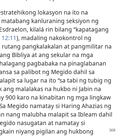
estratehikong lokasyon na ito na
 matabang kanluraning seksiyon ng
Esdraelon, kilalá rin bilang “kapatagang
 12:11
), madaling nakokontrol ng
utang pangkalakalan at pangmilitar na
ng Bibliya at ang sekular na mga
ahalagang pagbabaka na pinaglabanan
sa sa palibot ng Megido dahil sa
lapit sa lugar na ito “sa tabi ng tubig ng
k ang malalakas na hukbo ni Jabin na
y 900 karo na kinabitan ng mga lingkaw
 Sa Megido namatay si Haring Ahazias ng
n nang malubha malapit sa Ibleam dahil
Megido nasugatan at namatay si
gkain niyang pigilan
ang hukbong