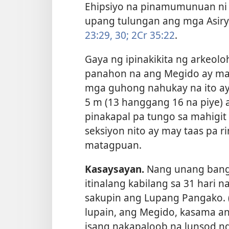
Ehipsiyo na pinamumunuan ni
upang tulungan ang mga Asirya
23:29, 30;
2Cr 35:22
.
Gaya ng ipinakikita ng arkeo
panahon na ang Megido ay mahi
mga guhong nahukay na ito a
5 m (13 hanggang 16 na piye) 
pinakapal pa tungo sa mahigit 
seksiyon nito ay may taas pa ri
matagpuan.
Kasaysayan.
Nang unang banggi
itinalang kabilang sa 31 hari n
sakupin ang Lupang Pangako. 
lupain, ang Megido, kasama an
isang nakapaloob na lunsod ng