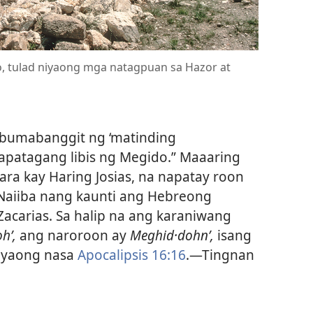
, tulad niyaong mga natagpuan sa Hazor at
 bumabanggit ng ‘matinding
kapatagang libis ng Megido.” Maaaring
ara kay Haring Josias, na napatay roon
 Naiiba nang kaunti ang Hebreong
Zacarias. Sa halip na ang karaniwang
hʹ,
ang naroroon ay
Meghid·dohnʹ,
isang
niyaong nasa
Apocalipsis 16:16
.​—Tingnan