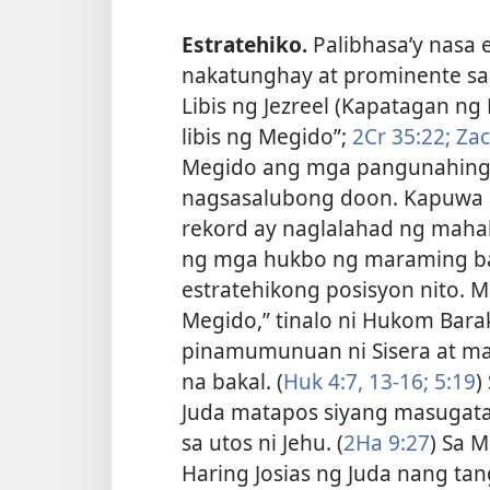
Estratehiko.
Palibhasa’y nasa 
nakatunghay at prominente sa
Libis ng Jezreel (Kapatagan ng 
libis ng Megido”;
2Cr 35:22;
Zac
Megido ang mga pangunahing r
nagsasalubong doon. Kapuwa a
rekord ay naglalahad ng mah
ng mga hukbo ng maraming ban
estratehikong posisyon nito. Ma
Megido,” tinalo ni Hukom Bara
pinamumunuan ni Sisera at ma
na bakal. (
Huk 4:7,
13-16;
5:19
)
Juda matapos siyang masugata
sa utos ni Jehu. (
2Ha 9:27
) Sa 
Haring Josias ng Juda nang tan