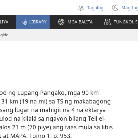
Tagalog
Mag-log
Pumili
(may
ng
bub
LIYA
LIBRARY
MGA BALITA
TUNGKOL S
wika
na
bag
gido
wind
sod ng Lupang Pangako, mga 90 km
at 31 km (19 na mi) sa TS ng makabagong
 isang lugar na mahigit na 4 na ektarya
lod na kilalá sa ngayon bilang Tell el-
los 21 m (70 piye) ang taas mula sa libis
at MAPA, Tomo 1, p. 953.