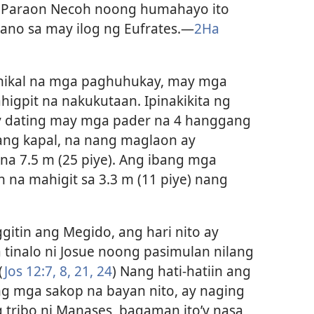
 Paraon Necoh noong humahayo ito
no sa may ilog ng Eufrates.​—
2Ha
lohikal na mga paghuhukay, may mga
gpit na nakukutaan. Ipinakikita ng
y dating may mga pader na 4 hanggang
ang kapal, na nang maglaon ay
na 7.5 m (25 piye). Ang ibang mga
n na mahigit sa 3.3 m (11 piye) nang
tin ang Megido, ang hari nito ay
a tinalo ni Josue noong pasimulan nilang
(
Jos 12:7, 8,
21,
24
) Nang hati-hatiin ang
g mga sakop na bayan nito, ay naging
 tribo ni Manases, bagaman ito’y nasa