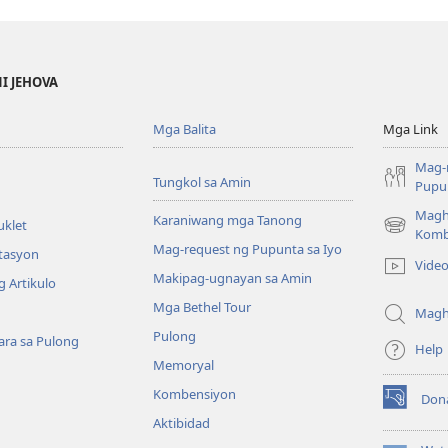
NI JEHOVA
Mga Balita
Mga Link
Mag-
Tungkol sa Amin
Pupun
Magh
Karaniwang mga Tanong
uklet
(may
Komb
Mag-request ng Pupunta sa Iyo
bubukas
itasyon
Vide
na
Makipag-ugnayan sa Amin
 Artikulo
bagong
Mga Bethel Tour
window)
Magh
Pulong
ra sa Pulong
Help
Memoryal
Kombensiyon
Don
(may
Aktibidad
bubukas
na