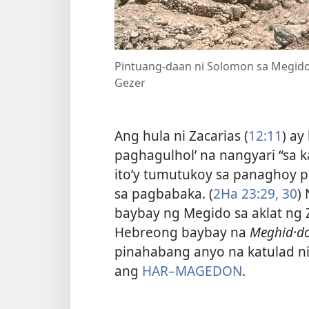
Pintuang-daan ni Solomon sa Megido
Gezer
Ang hula ni Zacarias (
12:11
) ay
paghagulhol’ na nangyari “sa 
ito’y tumutukoy sa panaghoy p
sa pagbabaka. (
2Ha 23:29, 30
)
baybay ng Megido sa aklat ng 
Hebreong baybay na
Meghid·do
pinahabang anyo na katulad 
ang
HAR–MAGEDON
.