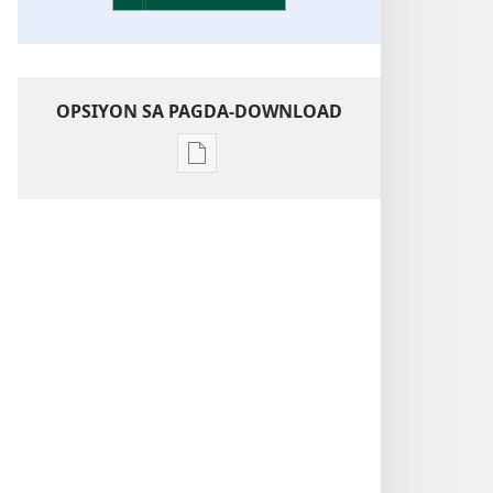
OPSIYON SA PAGDA-DOWNLOAD
Opsiyon
sa
pagda-
download
ng
publikasyon
Kaunawaan
sa
Kasulatan