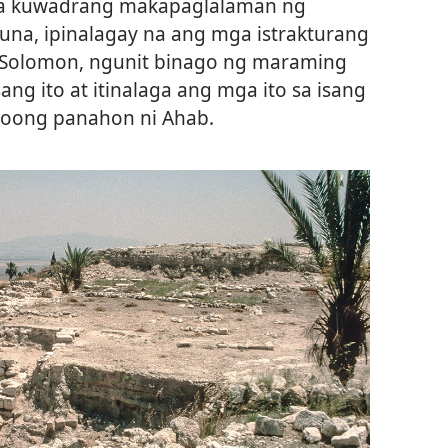
mga kuwadrang makapaglalaman ng
una, ipinalagay na ang mga istrakturang
 Solomon, ngunit binago ng maraming
ng ito at itinalaga ang mga ito sa isang
 noong panahon ni Ahab.