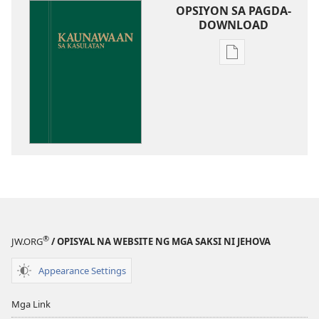
OPSIYON SA PAGDA-
DOWNLOAD
Opsiyon
sa
pagda-
download
ng
publikasyon
Kaunawaan
sa
Kasulatan
®
JW.ORG
/ OPISYAL NA WEBSITE NG MGA SAKSI NI JEHOVA
Appearance Settings
Mga Link