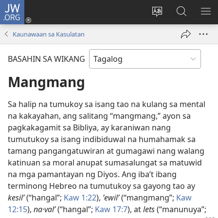
JW.ORG
Mag-
log
Baguhin
Maghana
IPA
In
ang
sa
AN
Kaunawaan sa Kasulatan
(may
wika
JW.ORG
ME
bubukas
ng
BASAHIN SA WIKANG
na
site
bagong
Mangmang
window)
Sa halip na tumukoy sa isang tao na kulang sa mental
na kakayahan, ang salitang “mangmang,” ayon sa
pagkakagamit sa Bibliya, ay karaniwan nang
tumutukoy sa isang indibiduwal na humahamak sa
tamang pangangatuwiran at gumagawi nang walang
katinuan sa moral anupat sumasalungat sa matuwid
na mga pamantayan ng Diyos. Ang iba’t ibang
terminong Hebreo na tumutukoy sa gayong tao ay
kesilʹ
(“hangal”;
Kaw 1:22
),
ʼewilʹ
(“mangmang”;
Kaw
12:15
),
na·valʹ
(“hangal”;
Kaw 17:7
), at
lets
(“manunuya”;