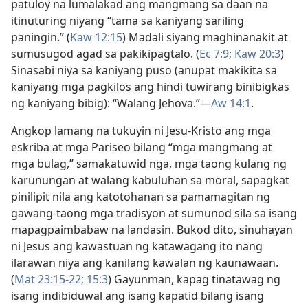
patuloy na lumalakad ang mangmang sa daan na
itinuturing niyang “tama sa kaniyang sariling
paningin.” (
Kaw 12:15
) Madali siyang maghinanakit at
sumusugod agad sa pakikipagtalo. (
Ec 7:9;
Kaw 20:3
)
Sinasabi niya sa kaniyang puso (anupat makikita sa
kaniyang mga pagkilos ang hindi tuwirang binibigkas
ng kaniyang bibig): “Walang Jehova.”​—
Aw 14:1
.
Angkop lamang na tukuyin ni Jesu-Kristo ang mga
eskriba at mga Pariseo bilang “mga mangmang at
mga bulag,” samakatuwid nga, mga taong kulang ng
karunungan at walang kabuluhan sa moral, sapagkat
pinilipit nila ang katotohanan sa pamamagitan ng
gawang-taong mga tradisyon at sumunod sila sa isang
mapagpaimbabaw na landasin. Bukod dito, sinuhayan
ni Jesus ang kawastuan ng katawagang ito nang
ilarawan niya ang kanilang kawalan ng kaunawaan.
(
Mat 23:15-22;
15:3
) Gayunman, kapag tinatawag ng
isang indibiduwal ang isang kapatid bilang isang