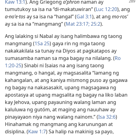
Kaw 13:1
). Ang Griegong
aʹphron
naman ay
tumutukoy sa isa na “di-makatuwiran” (
Luc 12:20
), ang
a·noʹe·tos
ay sa isa na “hangal” (
Gal 3:1
), at ang
mo·rosʹ
ay sa isa na “mangmang” (
Mat 23:17;
25:2
).
Ang lalaking si Nabal ay isang halimbawa ng taong
mangmang (
1Sa 25
) gaya rin ng mga taong
nakakakilala sa tunay na Diyos at pagkatapos ay
sumasamba naman sa mga bagay na nilalang. (
Ro
1:20-25
) Sinabi ni Isaias na ang isang taong
mangmang, o hangal, ay magsasalita “lamang ng
kahangalan, at ang kaniya mismong puso ay gagawa
ng bagay na nakasasakit, upang magsagawa ng
apostasya at upang magsalita ng bagay na liko laban
kay Jehova, upang payauning walang laman ang
kaluluwa ng gutóm, at maging ang nauuhaw ay
pinayayaon niya nang walang nainom.” (
Isa 32:6
)
Hinahamak ng mangmang ang karunungan at
disiplina. (
Kaw 1:7
) Sa halip na makinig sa payo,