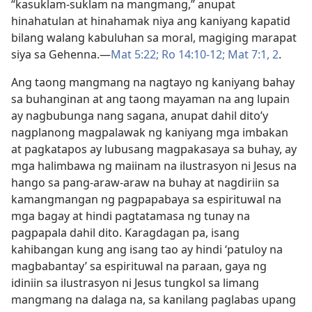
“kasuklam-suklam na mangmang,” anupat
hinahatulan at hinahamak niya ang kaniyang kapatid
bilang walang kabuluhan sa moral, magiging marapat
siya sa Gehenna.​—
Mat 5:22;
Ro 14:10-12;
Mat 7:1, 2
.
Ang taong mangmang na nagtayo ng kaniyang bahay
sa buhanginan at ang taong mayaman na ang lupain
ay nagbubunga nang sagana, anupat dahil dito’y
nagplanong magpalawak ng kaniyang mga imbakan
at pagkatapos ay lubusang magpakasaya sa buhay, ay
mga halimbawa ng maiinam na ilustrasyon ni Jesus na
hango sa pang-araw-araw na buhay at nagdiriin sa
kamangmangan ng pagpapabaya sa espirituwal na
mga bagay at hindi pagtatamasa ng tunay na
pagpapala dahil dito. Karagdagan pa, isang
kahibangan kung ang isang tao ay hindi ‘patuloy na
magbabantay’ sa espirituwal na paraan, gaya ng
idiniin sa ilustrasyon ni Jesus tungkol sa limang
mangmang na dalaga na, sa kanilang paglabas upang