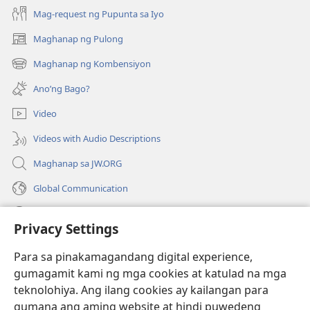
Mag-request ng Pupunta sa Iyo
Maghanap ng Pulong
(may
bubukas
Maghanap ng Kombensiyon
(may
na
bubukas
bagong
Ano’ng Bago?
na
window)
bagong
Video
window)
Videos with Audio Descriptions
Maghanap sa JW.ORG
Global Communication
Help
Privacy Settings
Donasyon
(may
Para sa pinakamagandang digital experience,
bubukas
gumagamit kami ng mga cookies at katulad na mga
na
Watchtower ONLINE LIBRARY™
teknolohiya. Ang ilang cookies ay kailangan para
(may
bagong
gumana ang aming website at hindi puwedeng
bubukas
window)