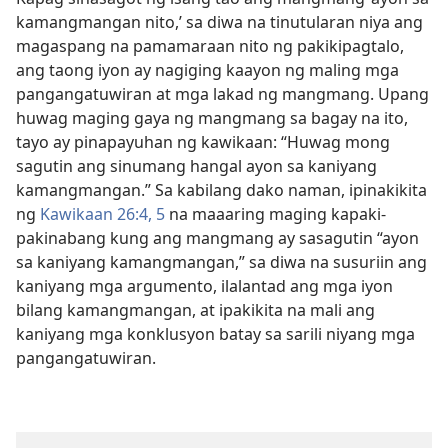
kamangmangan nito,’ sa diwa na tinutularan niya ang
magaspang na pamamaraan nito ng pakikipagtalo,
ang taong iyon ay nagiging kaayon ng maling mga
pangangatuwiran at mga lakad ng mangmang. Upang
huwag maging gaya ng mangmang sa bagay na ito,
tayo ay pinapayuhan ng kawikaan: “Huwag mong
sagutin ang sinumang hangal ayon sa kaniyang
kamangmangan.” Sa kabilang dako naman, ipinakikita
ng
Kawikaan 26:4, 5
na maaaring maging kapaki-
pakinabang kung ang mangmang ay sasagutin “ayon
sa kaniyang kamangmangan,” sa diwa na susuriin ang
kaniyang mga argumento, ilalantad ang mga iyon
bilang kamangmangan, at ipakikita na mali ang
kaniyang mga konklusyon batay sa sarili niyang mga
pangangatuwiran.