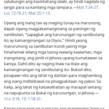
salubungin ang kasintahang lalaki, ay hindi nagdala ng
langis para sa kanilang mga lampara.​—
Mat 7:24-27;
Luc 12:16-21;
Mat 25:1-13
.
Upang ang isang tao ay maging tunay na marunong,
dapat siyang magpakamangmang sa paningin ng
sanlibutan, “sapagkat ang karunungan ng sanlibutang
ito ay kamangmangan sa Diyos.” Hindi yaong
marurunong sa sanlibutan kundi yaong mga
hinahamak bilang mga taong walang kaalaman, mga
mangmang, ang pinili ni Jehova upang kumatawan sa
kaniya. Dahil dito ay naging litaw na litaw ang
kamangmangan ng sanlibutang ito. Bukod dito,
pinapawi nito ang lahat ng dahilan para maghambog
ang isang indibiduwal na pinagpakitaan ng pabor. Sa
halip, ang lahat ng kaluwalhatian ay marapat lamang
na napupunta sa Bukal ng karunungan, si Jehova.​—
1Co 3:18, 19;
1:18-31
.
Kapag sinasagot ng isang tao ang mangmang ‘ayon sa