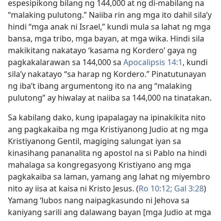
espesipikong bilang ng 144,000 at ng di-mabilang na
“malaking pulutong.” Naiiba rin ang mga ito dahil sila’y
hindi “mga anak ni Israel,” kundi mula sa lahat ng mga
bansa, mga tribo, mga bayan, at mga wika. Hindi sila
makikitang nakatayo ‘kasama ng Kordero’ gaya ng
pagkakalarawan sa 144,000 sa
Apocalipsis 14:1
, kundi
sila’y nakatayo “sa harap ng Kordero.” Pinatutunayan
ng iba’t ibang argumentong ito na ang “malaking
pulutong” ay hiwalay at naiiba sa 144,000 na tinatakan.
Sa kabilang dako, kung ipapalagay na ipinakikita nito
ang pagkakaiba ng mga Kristiyanong Judio at ng mga
Kristiyanong Gentil, magiging salungat iyan sa
kinasihang pananalita ng apostol na si Pablo na hindi
mahalaga sa kongregasyong Kristiyano ang mga
pagkakaiba sa laman, yamang ang lahat ng miyembro
nito ay iisa at kaisa ni Kristo Jesus. (
Ro 10:12;
Gal 3:28
)
Yamang ‘lubos nang naipagkasundo ni Jehova sa
kaniyang sarili ang dalawang bayan [mga Judio at mga