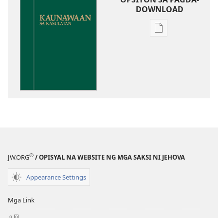
DOWNLOAD
Opsiyon
sa
pagda-
download
ng
publikasyon
Kaunawaan
sa
Kasulatan
®
JW.ORG
/ OPISYAL NA WEBSITE NG MGA SAKSI NI JEHOVA
Appearance Settings
Mga Link