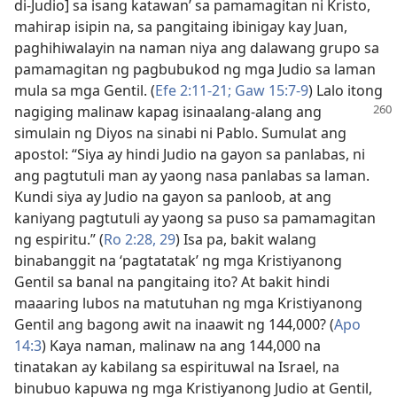
di-Judio] sa isang katawan’ sa pamamagitan ni Kristo,
mahirap isipin na, sa pangitaing ibinigay kay Juan,
paghihiwalayin na naman niya ang dalawang grupo sa
pamamagitan ng pagbubukod ng mga Judio sa laman
mula sa mga Gentil. (
Efe 2:11-21;
Gaw 15:7-9
) Lalo itong
nagiging malinaw kapag isinaalang-alang ang
simulain ng Diyos na sinabi ni Pablo. Sumulat ang
apostol: “Siya ay hindi Judio na gayon sa panlabas, ni
ang pagtutuli man ay yaong nasa panlabas sa laman.
Kundi siya ay Judio na gayon sa panloob, at ang
kaniyang pagtutuli ay yaong sa puso sa pamamagitan
ng espiritu.” (
Ro 2:28, 29
) Isa pa, bakit walang
binabanggit na ‘pagtatatak’ ng mga Kristiyanong
Gentil sa banal na pangitaing ito? At bakit hindi
maaaring lubos na matutuhan ng mga Kristiyanong
Gentil ang bagong awit na inaawit ng 144,000? (
Apo
14:3
) Kaya naman, malinaw na ang 144,000 na
tinatakan ay kabilang sa espirituwal na Israel, na
binubuo kapuwa ng mga Kristiyanong Judio at Gentil,