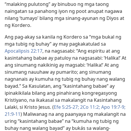
“malaking pulutong” ay binubuo ng mga taong
naingatan sa panahong iyon ng poot anupat nagawa
nilang ‘tumayo’ bilang mga sinang-ayunan ng Diyos at
ng Kordero.
Ang pag-akay sa kanila ng Kordero sa “mga bukal ng
mga tubig ng buhay” ay may pagkakatulad sa
Apocalipsis 22:17
, na nagsasabi: “Ang espiritu at ang
kasintahang babae ay patuloy na nagsasabi: ‘Halika!’ At
ang sinumang nakikinig ay magsabi: ‘Halika!’ At ang
sinumang nauuhaw ay pumarito; ang sinumang
nagnanais ay kumuha ng tubig ng buhay nang walang
bayad.” Sa Kasulatan, ang “kasintahang babae” ay
ipinakikilala bilang ang pinahirang kongregasyong
Kristiyano, na ikakasal sa makalangit na Kasintahang
Lalaki, si Kristo Jesus. (
Efe 5:25-27;
2Co 11:2;
Apo 19:7-9;
21:9-11
) Maliwanag na ang paanyaya ng makalangit na
uring “kasintahang babae” na “kumuha ng tubig ng
buhay nang walang bayad” ay bukás sa walang-