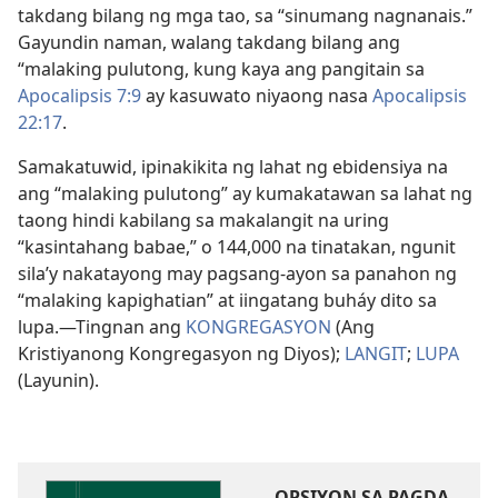
takdang bilang ng mga tao, sa “sinumang nagnanais.”
Gayundin naman, walang takdang bilang ang
“malaking pulutong, kung kaya ang pangitain sa
Apocalipsis 7:9
ay kasuwato niyaong nasa
Apocalipsis
22:17
.
Samakatuwid, ipinakikita ng lahat ng ebidensiya na
ang “malaking pulutong” ay kumakatawan sa lahat ng
taong hindi kabilang sa makalangit na uring
“kasintahang babae,” o 144,000 na tinatakan, ngunit
sila’y nakatayong may pagsang-ayon sa panahon ng
“malaking kapighatian” at iingatang buháy dito sa
lupa.​—Tingnan ang
KONGREGASYON
(Ang
Kristiyanong Kongregasyon ng Diyos);
LANGIT
;
LUPA
(Layunin).
OPSIYON SA PAGDA-