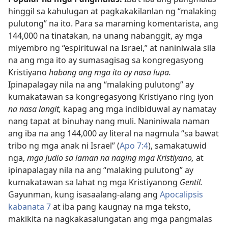
hinggil sa kahulugan at pagkakakilanlan ng “malaking
pulutong” na ito. Para sa maraming komentarista, ang
144,000 na tinatakan, na unang nabanggit, ay mga
miyembro ng “espirituwal na Israel,” at naniniwala sila
na ang mga ito ay sumasagisag sa kongregasyong
Kristiyano
habang ang mga ito ay nasa lupa.
Ipinapalagay nila na ang “malaking pulutong” ay
kumakatawan sa kongregasyong Kristiyano ring iyon
na nasa langit,
kapag ang mga indibiduwal ay namatay
nang tapat at binuhay nang muli. Naniniwala naman
ang iba na ang 144,000 ay literal na nagmula “sa bawat
tribo ng mga anak ni Israel” (
Apo 7:4
), samakatuwid
nga,
mga Judio sa laman na naging mga Kristiyano,
at
ipinapalagay nila na ang “malaking pulutong” ay
kumakatawan sa lahat ng mga Kristiyanong
Gentil.
Gayunman, kung isasaalang-alang ang
Apocalipsis
kabanata 7
at iba pang kaugnay na mga teksto,
makikita na nagkakasalungatan ang mga pangmalas