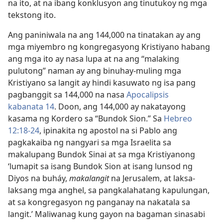
na ito, at na ibang konklusyon ang tinutukoy ng mga
tekstong ito.
Ang paniniwala na ang 144,000 na tinatakan ay ang
mga miyembro ng kongregasyong Kristiyano habang
ang mga ito ay nasa lupa at na ang “malaking
pulutong” naman ay ang binuhay-muling mga
Kristiyano sa langit ay hindi kasuwato ng isa pang
pagbanggit sa 144,000 na nasa
Apocalipsis
kabanata 14
. Doon, ang 144,000 ay nakatayong
kasama ng Kordero sa “Bundok Sion.” Sa
Hebreo
12:18-24
, ipinakita ng apostol na si Pablo ang
pagkakaiba ng nangyari sa mga Israelita sa
makalupang Bundok Sinai at sa mga Kristiyanong
‘lumapit sa isang Bundok Sion at isang lunsod ng
Diyos na buháy,
makalangit
na Jerusalem, at laksa-
laksang mga anghel, sa pangkalahatang kapulungan,
at sa kongregasyon ng panganay na nakatala sa
langit.’ Maliwanag kung gayon na bagaman sinasabi