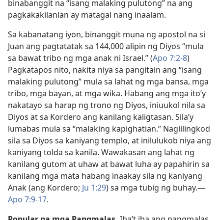
binabanggit na “isang malaking pulutong” na ang
pagkakakilanlan ay matagal nang inaalam.
Sa kabanatang iyon, binanggit muna ng apostol na si
Juan ang pagtatatak sa 144,000 alipin ng Diyos “mula
sa bawat tribo ng mga anak ni Israel.” (
Apo 7:2-8
)
Pagkatapos nito, nakita niya sa pangitain ang “isang
malaking pulutong” mula sa lahat ng mga bansa, mga
tribo, mga bayan, at mga wika. Habang ang mga ito’y
nakatayo sa harap ng trono ng Diyos, iniuukol nila sa
Diyos at sa Kordero ang kanilang kaligtasan. Sila’y
lumabas mula sa “malaking kapighatian.” Naglilingkod
sila sa Diyos sa kaniyang templo, at inilulukob niya ang
kaniyang tolda sa kanila. Wawakasan ang lahat ng
kanilang gutom at uhaw at bawat luha ay papahirin sa
kanilang mga mata habang inaakay sila ng kaniyang
Anak (ang Kordero;
Ju 1:29
) sa mga tubig ng buhay.​—
Apo 7:9-17
.
Popular na mga Pangmalas.
Iba’t iba ang pangmalas