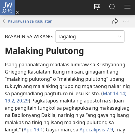
JW.ORG
Mag-
log
Baguhin
Maghana
IPA
In
ang
sa
AN
Kaunawaan sa Kasulatan
(may
wika
JW.ORG
ME
bubukas
ng
BASAHIN SA WIKANG
na
site
bagong
Malaking Pulutong
window)
Isang pananalitang madalas lumitaw sa Kristiyanong
Griegong Kasulatan. Kung minsan, ginagamit ang
“malaking pulutong” o “malalaking pulutong” upang
tukuyin ang malalaking grupo ng mga taong nakarinig
sa pangmadlang pagtuturo ni Jesu-Kristo. (
Mat 14:14;
19:2;
20:29
) Pagkatapos makita ng apostol na si Juan
ang pangitain tungkol sa pagkapuksa ng makasagisag
na Babilonyang Dakila, narinig niya “ang gaya ng isang
malakas na tinig ng isang malaking pulutong sa
langit.” (
Apo 19:1
) Gayunman, sa
Apocalipsis 7:9
, may