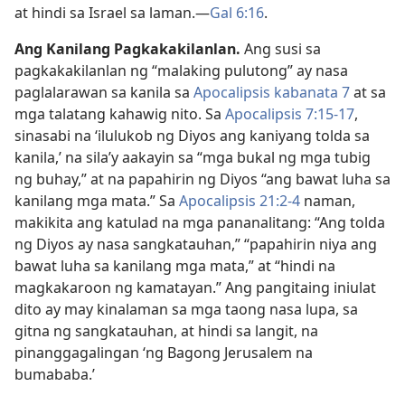
at hindi sa Israel sa laman.​—
Gal 6:16
.
Ang Kanilang Pagkakakilanlan.
Ang susi sa
pagkakakilanlan ng “malaking pulutong” ay nasa
paglalarawan sa kanila sa
Apocalipsis kabanata 7
at sa
mga talatang kahawig nito. Sa
Apocalipsis 7:15-17
,
sinasabi na ‘ilulukob ng Diyos ang kaniyang tolda sa
kanila,’ na sila’y aakayin sa “mga bukal ng mga tubig
ng buhay,” at na papahirin ng Diyos “ang bawat luha sa
kanilang mga mata.” Sa
Apocalipsis 21:2-4
naman,
makikita ang katulad na mga pananalitang: “Ang tolda
ng Diyos ay nasa sangkatauhan,” “papahirin niya ang
bawat luha sa kanilang mga mata,” at “hindi na
magkakaroon ng kamatayan.” Ang pangitaing iniulat
dito ay may kinalaman sa mga taong nasa lupa, sa
gitna ng sangkatauhan, at hindi sa langit, na
pinanggagalingan ‘ng Bagong Jerusalem na
bumababa.’