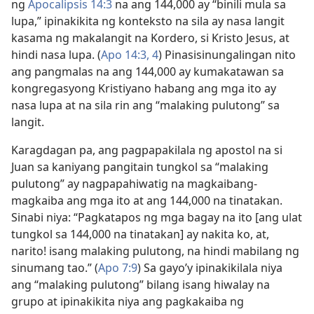
ng
Apocalipsis 14:3
na ang 144,000 ay “binili mula sa
lupa,” ipinakikita ng konteksto na sila ay nasa langit
kasama ng makalangit na Kordero, si Kristo Jesus, at
hindi nasa lupa. (
Apo 14:3, 4
) Pinasisinungalingan nito
ang pangmalas na ang 144,000 ay kumakatawan sa
kongregasyong Kristiyano habang ang mga ito ay
nasa lupa at na sila rin ang “malaking pulutong” sa
langit.
Karagdagan pa, ang pagpapakilala ng apostol na si
Juan sa kaniyang pangitain tungkol sa “malaking
pulutong” ay nagpapahiwatig na magkaibang-
magkaiba ang mga ito at ang 144,000 na tinatakan.
Sinabi niya: “Pagkatapos ng mga bagay na ito [ang ulat
tungkol sa 144,000 na tinatakan] ay nakita ko, at,
narito! isang malaking pulutong, na hindi mabilang ng
sinumang tao.” (
Apo 7:9
) Sa gayo’y ipinakikilala niya
ang “malaking pulutong” bilang isang hiwalay na
grupo at ipinakikita niya ang pagkakaiba ng