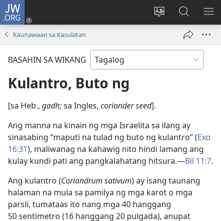
JW.ORG
Mag-
log
Baguhin
Maghana
IPA
In
ang
sa
AN
Kaunawaan sa Kasulatan
(may
wika
JW.ORG
ME
bubukas
ng
BASAHIN SA WIKANG
na
site
bagong
Kulantro, Buto ng
window)
[sa Heb.,
gadh;
sa Ingles,
coriander seed
].
Ang manna na kinain ng mga Israelita sa ilang ay
sinasabing “maputi na tulad ng buto ng kulantro” (
Exo
16:31
), maliwanag na kahawig nito hindi lamang ang
kulay kundi pati ang pangkalahatang hitsura.​—
Bil 11:7
.
Ang kulantro (
Coriandrum sativum
) ay isang taunang
halaman na mula sa pamilya ng mga karot o mga
parsli, tumataas ito nang mga 40 hanggang
50 sentimetro (16 hanggang 20 pulgada), anupat