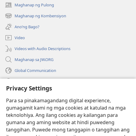
Maghanap ng Pulong
(may
bubukas
Maghanap ng Kombensiyon
(may
na
bubukas
bagong
Ano’ng Bago?
na
window)
bagong
Video
window)
Videos with Audio Descriptions
Maghanap sa JW.ORG
Global Communication
Help
Privacy Settings
Donasyon
(may
Para sa pinakamagandang digital experience,
bubukas
gumagamit kami ng mga cookies at katulad na mga
na
Watchtower ONLINE LIBRARY™
teknolohiya. Ang ilang cookies ay kailangan para
(may
bagong
gumana ang aming website at hindi puwedeng
bubukas
window)
®
JW Hub
na
tanggihan. Puwede mong tanggapin o tanggihan ang
(may
bagong
bubukas