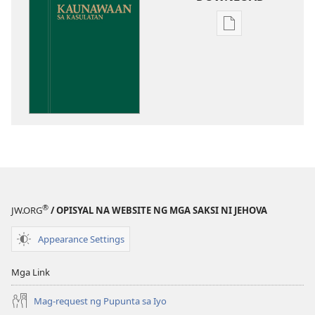
Opsiyon
sa
pagda-
download
ng
publikasyon
Kaunawaan
sa
Kasulatan
®
JW.ORG
/ OPISYAL NA WEBSITE NG MGA SAKSI NI JEHOVA
Appearance Settings
Mga Link
Mag-request ng Pupunta sa Iyo