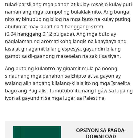
tulad-parsli ang mga dahon at kulay-rosas o kulay puti
naman ang mga kumpol ng bulaklak nito. Ang bunga
nito ay binubuo ng bilog na mga buto na kulay puting
abuhin at may lapad na 1 hanggang 3 mm
(0.04 hanggang 0.12 pulgada). Ang mga buto ay
naglalaman ng aromatikong langis na kaayaaya ang
lasa at ginagamit bilang espesya, gayundin bilang
gamot sa di-gaanong maseselan na sakit sa tiyan.
Ang buto ng kulantro ay ginamit mula pa noong
sinaunang mga panahon sa Ehipto at sa gayon ay
walang alinlangang kilalang-kilala ito ng mga Israelita
bago ang Pag-alis. Tumutubo ito nang ligáw sa lupaing
iyon at gayundin sa mga lugar sa Palestina.
OPSIYON SA PAGDA-
DOWNLOAD