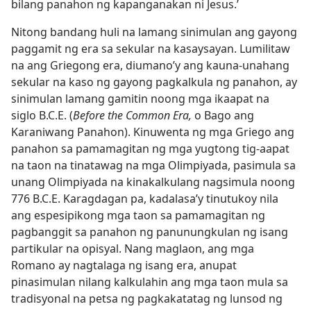
bilang panahon ng kapanganakan ni Jesus.’
Nitong bandang huli na lamang sinimulan ang gayong
paggamit ng era sa sekular na kasaysayan. Lumilitaw
na ang Griegong era, diumano’y ang kauna-unahang
sekular na kaso ng gayong pagkalkula ng panahon, ay
sinimulan lamang gamitin noong mga ikaapat na
siglo B.C.E. (
Before the Common Era,
o Bago ang
Karaniwang Panahon). Kinuwenta ng mga Griego ang
panahon sa pamamagitan ng mga yugtong tig-aapat
na taon na tinatawag na mga Olimpiyada, pasimula sa
unang Olimpiyada na kinakalkulang nagsimula noong
776 B.C.E. Karagdagan pa, kadalasa’y tinutukoy nila
ang espesipikong mga taon sa pamamagitan ng
pagbanggit sa panahon ng panunungkulan ng isang
partikular na opisyal. Nang maglaon, ang mga
Romano ay nagtalaga ng isang era, anupat
pinasimulan nilang kalkulahin ang mga taon mula sa
tradisyonal na petsa ng pagkakatatag ng lunsod ng