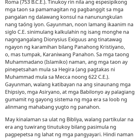
Roma (753 B.C.E.). Tinukoy rin nila ang espesipikong
mga taon sa pamamagitan ng pagbanggit sa mga
pangalan ng dalawang konsul na nanunungkulan
nang taóng iyon. Gayunman, noon lamang ikaanim na
siglo C.E. sinimulang kalkulahin ng isang monghe na
nagngangalang Dionysius Exiguus ang tinatawag
ngayon ng karamihan bilang Panahong Kristiyano,
o, mas tumpak, Karaniwang Panahon. Sa mga taong
Muhammadano (Islamiko) naman, ang mga taon ay
pinepetsahan mula sa Hegira (ang pagtakas ni
Muhammad mula sa Mecca noong 622 C.E.).
Gayunman, walang katibayan na ang sinaunang mga
Ehipsiyo, mga Asiryano, at mga Babilonyo ay palagiang
gumamit ng gayong sistema ng mga era sa loob ng
alinmang mahabang yugto ng panahon.
May kinalaman sa ulat ng Bibliya, walang partikular na
era ang tuwirang tinutukoy bilang pasimula ng
pagpepetsa ng lahat ng mga pangyayari. Hindi naman