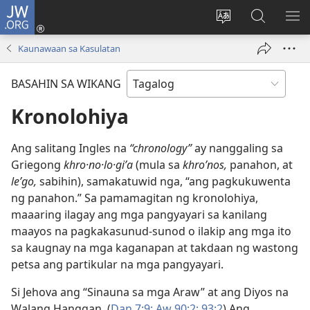
JW.ORG
Mag-
log
Baguhin
Maghana
IPA
In
ang
sa
AN
Kaunawaan sa Kasulatan
(may
wika
JW.ORG
ME
bubukas
ng
BASAHIN SA WIKANG
na
site
bagong
Kronolohiya
window)
Ang salitang Ingles na
“chronology”
ay nanggaling sa
Griegong
khro·no·lo·giʹa
(mula sa
khroʹnos,
panahon, at
leʹgo,
sabihin), samakatuwid nga, “ang pagkukuwenta
ng panahon.” Sa pamamagitan ng kronolohiya,
maaaring ilagay ang mga pangyayari sa kanilang
maayos na pagkakasunud-sunod o ilakip ang mga ito
sa kaugnay na mga kaganapan at takdaan ng wastong
petsa ang partikular na mga pangyayari.
Si Jehova ang “Sinauna sa mga Araw” at ang Diyos na
Walang Hanggan. (
Dan 7:9;
Aw 90:2;
93:2
) Ang