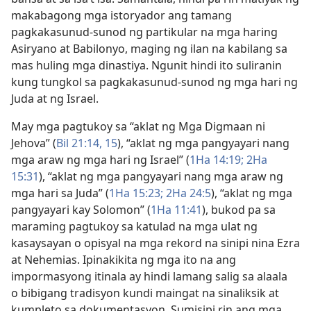
makabagong mga istoryador ang tamang
pagkakasunud-sunod ng partikular na mga haring
Asiryano at Babilonyo, maging ng ilan na kabilang sa
mas huling mga dinastiya. Ngunit hindi ito suliranin
kung tungkol sa pagkakasunud-sunod ng mga hari ng
Juda at ng Israel.
May mga pagtukoy sa “aklat ng Mga Digmaan ni
Jehova” (
Bil 21:14, 15
), “aklat ng mga pangyayari nang
mga araw ng mga hari ng Israel” (
1Ha 14:19;
2Ha
15:31
), “aklat ng mga pangyayari nang mga araw ng
mga hari sa Juda” (
1Ha 15:23;
2Ha 24:5
), “aklat ng mga
pangyayari kay Solomon” (
1Ha 11:41
), bukod pa sa
maraming pagtukoy sa katulad na mga ulat ng
kasaysayan o opisyal na mga rekord na sinipi nina Ezra
at Nehemias. Ipinakikita ng mga ito na ang
impormasyong itinala ay hindi lamang salig sa alaala
o bibigang tradisyon kundi maingat na sinaliksik at
kumpleto sa dokumentasyon. Sumisipi rin ang mga