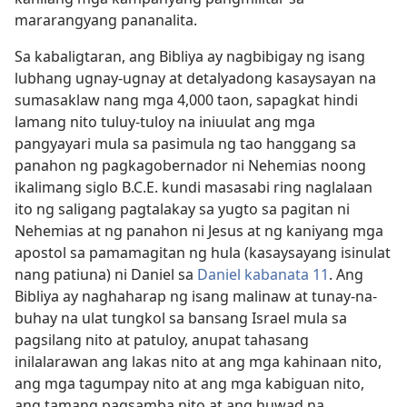
mararangyang pananalita.
Sa kabaligtaran, ang Bibliya ay nagbibigay ng isang
lubhang ugnay-ugnay at detalyadong kasaysayan na
sumasaklaw nang mga 4,000 taon, sapagkat hindi
lamang nito tuluy-tuloy na iniuulat ang mga
pangyayari mula sa pasimula ng tao hanggang sa
panahon ng pagkagobernador ni Nehemias noong
ikalimang siglo B.C.E. kundi masasabi ring naglalaan
ito ng saligang pagtalakay sa yugto sa pagitan ni
Nehemias at ng panahon ni Jesus at ng kaniyang mga
apostol sa pamamagitan ng hula (kasaysayang isinulat
nang patiuna) ni Daniel sa
Daniel kabanata 11
. Ang
Bibliya ay naghaharap ng isang malinaw at tunay-na-
buhay na ulat tungkol sa bansang Israel mula sa
pagsilang nito at patuloy, anupat tahasang
inilalarawan ang lakas nito at ang mga kahinaan nito,
ang mga tagumpay nito at ang mga kabiguan nito,
ang tamang pagsamba nito at ang huwad na