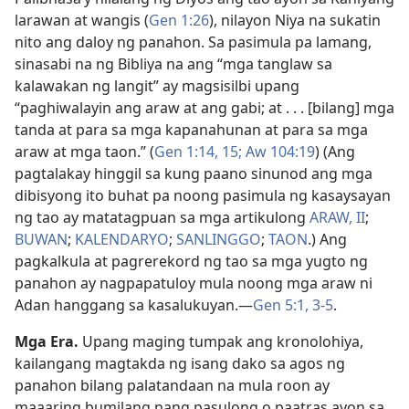
larawan at wangis (
Gen 1:26
), nilayon Niya na sukatin
nito ang daloy ng panahon. Sa pasimula pa lamang,
sinasabi na ng Bibliya na ang “mga tanglaw sa
kalawakan ng langit” ay magsisilbi upang
“paghiwalayin ang araw at ang gabi; at . . . [bilang] mga
tanda at para sa mga kapanahunan at para sa mga
araw at mga taon.” (
Gen 1:14, 15;
Aw 104:19
) (Ang
pagtalakay hinggil sa kung paano sinunod ang mga
dibisyong ito buhat pa noong pasimula ng kasaysayan
ng tao ay matatagpuan sa mga artikulong
ARAW, II
;
BUWAN
;
KALENDARYO
;
SANLINGGO
;
TAON
.) Ang
pagkalkula at pagrerekord ng tao sa mga yugto ng
panahon ay nagpapatuloy mula noong mga araw ni
Adan hanggang sa kasalukuyan.​—
Gen 5:1,
3-5
.
Mga Era.
Upang maging tumpak ang kronolohiya,
kailangang magtakda ng isang dako sa agos ng
panahon bilang palatandaan na mula roon ay
maaaring bumilang nang pasulong o paatras ayon sa