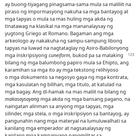
ay buong-tiyagang pinagsama-sama mula sa maliliit na
piraso ng impormasyong nakuha sa mga bantayog at
mga tapyas o mula sa mas huling mga akda ng
tinatawag na klasikal na mga mananalaysay ng
yugtong Griego at Romano. Bagaman ang mga
arkeologo ay nakakuha ng sampu-sampung libong
tapyas na luwad na nagtataglay ng Asiro-Babilonyong
mga inskripsiyong
cuneiform,
bukod pa sa malaking
bilang ng mga balumbong papiro mula sa Ehipto, ang
karamihan sa mga ito ay mga tekstong relihiyoso
o mga dokumento sa negosyo gaya ng mga kontrata,
mga kasulatan ng bilihan, mga titulo, at katulad na
mga bagay. Ang di-hamak na mas maliit na bilang ng
makasaysayang
mga akda ng mga bansang pagano, na
naingatan alinman sa anyong mga tapyas, mga
silinder, mga stela, o mga inskripsiyon sa bantayog, ay
pangunahin nang mga materyal na lumuluwalhati sa
kanilang mga emperador at nagsasalaysay ng
kanilang mga kampanyang pangmilitar sa