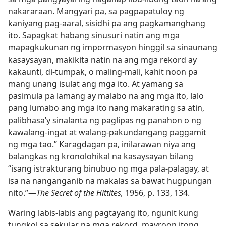
nakararaan. Mangyari pa, sa pagpapatuloy ng
kaniyang pag-aaral, sisidhi pa ang pagkamanghang
ito. Sapagkat habang sinusuri natin ang mga
mapagkukunan ng impormasyon hinggil sa sinaunang
kasaysayan, makikita natin na ang mga rekord ay
kakaunti, di-tumpak, o maling-mali, kahit noon pa
mang unang isulat ang mga ito. At yamang sa
pasimula pa lamang ay malabo na ang mga ito, lalo
pang lumabo ang mga ito nang makarating sa atin,
palibhasa’y sinalanta ng paglipas ng panahon o ng
kawalang-ingat at walang-pakundangang paggamit
ng mga tao.” Karagdagan pa, inilarawan niya ang
balangkas ng kronolohikal na kasaysayan bilang
“isang istrakturang binubuo ng mga pala-palagay, at
isa na nanganganib na makalas sa bawat hugpungan
nito.”​—
The Secret of the Hittites,
1956, p. 133, 134.
Waring labis-labis ang pagtayang ito, ngunit kung
tungkol sa sekular na mga rekord, mayroon itong