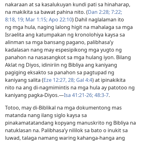
nakaraan at sa kasalukuyan kundi pati sa hinaharap,
na makikita sa bawat pahina nito. (
Dan 2:28;
7:22;
8:18, 19;
Mar 1:15;
Apo 22:10
) Dahil naglalaman ito
ng mga hula, naging lalong higit na mahalaga sa mga
Israelita ang katumpakan ng kronolohiya kaysa sa
alinman sa mga bansang pagano, palibhasa’y
kadalasan nang may espesipikong mga yugto ng
panahon na nasasangkot sa mga hulang iyon. Bilang
Aklat ng Diyos, idiniriin ng Bibliya ang kaniyang
pagiging eksakto sa panahon sa pagtupad ng
kaniyang salita (
Eze 12:27, 28;
Gal 4:4
) at ipinakikita
nito na ang di-nagmimintis na mga hula ay patotoo ng
kaniyang pagka-Diyos.​—
Isa 41:21-26;
48:3-7
.
Totoo, may di-Biblikal na mga dokumentong mas
matanda nang ilang siglo kaysa sa
pinakamatatandang kopyang manuskrito ng Bibliya na
natuklasan na. Palibhasa’y nililok sa bato o inukit sa
luwad, talaga namang waring kahanga-hanga ang