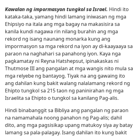
Kawalan ng impormasyon tungkol sa Israel.
Hindi ito
kataka-taka, yamang hindi lamang iniwasan ng mga
Ehipsiyo na itala ang mga bagay na makasisira sa
kanila kundi nagawa rin nilang burahin ang mga
rekord ng isang naunang monarka kung ang
impormasyon sa mga rekord na iyon ay di-kaayaaya sa
paraon na naghahari sa panahong iyon. Kaya nga
pagkamatay ni Reyna Hatshepsut, ipinakaskas ni
Thutmose III ang pangalan at mga wangis nito mula sa
mga relyebe ng bantayog. Tiyak na ang gawaing ito
ang dahilan kung bakit walang nalalamang rekord ng
Ehipto tungkol sa 215 taon ng paninirahan ng mga
Israelita sa Ehipto o tungkol sa kanilang Pag-alis.
Hindi binabanggit sa Bibliya ang pangalan ng paraon
na namamahala noong panahon ng Pag-alis; dahil
dito, ang mga pagsisikap upang matukoy siya ay batay
lamang sa pala-palagay. Isang dahilan ito kung bakit