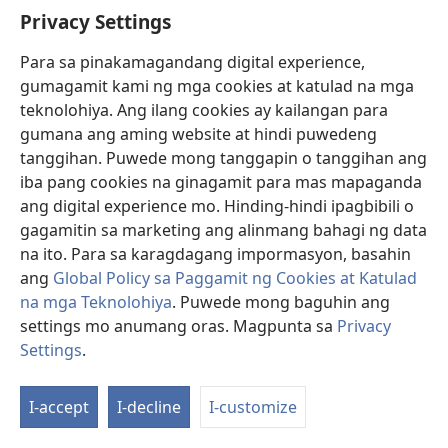
Privacy Settings
(1916, p. 5, 6), ganito ang paglalarawan ni Albert
Olmstead sa Asiryanong mga inskripsiyong
Para sa pinakamagandang digital experience,
pandispley: “Maaari nating . . . gamitin ang
gumagamit kami ng mga cookies at katulad na mga
inskripsiyong Pandispley upang punan ang mga
teknolohiya. Ang ilang cookies ay kailangan para
puwang sa mga Ulat ng Kasaysayan [maharlikang mga
gumana ang aming website at hindi puwedeng
kronika na nagtatala ng mga pangyayari taun-taon],
tanggihan. Puwede mong tanggapin o tanggihan ang
ngunit wala ito ni bahagya mang awtoridad kapag
iba pang cookies na ginagamit para mas mapaganda
hindi ito kaayon ng orihinal nito.” Matapos ipakita na
ang digital experience mo. Hinding-hindi ipagbibili o
ang pangunahing layunin ng mga inskripsiyong
gagamitin sa marketing ang alinmang bahagi ng data
pandispley na ito ay hindi ang pagbibigay ng isang
na ito. Para sa karagdagang impormasyon, basahin
ugnay-ugnay na kasaysayan ng paghahari, idinagdag
ang
Global Policy sa Paggamit ng Cookies at Katulad
niya: “Ang isa pang suliraning kasinlubha nito ay na
na mga Teknolohiya
. Puwede mong baguhin ang
halos walang kronolohikal na pagkakasunud-sunod
settings mo anumang oras. Magpunta sa
Privacy
ang mga ito. . . . Maliwanag na dapat mag-ingat sa
Settings
.
paggamit ng mga ito.”
Tungkol naman sa mga ulat ng kasaysayan, sinabi
I-accept
I-decline
I-customize
niya: “Mayroon tayo ritong isang karaniwang
kronolohiya, at kung paminsan-minsan ay may