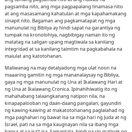
pagsamba nito, ang mga pagpapalang tinamasa nito
at ang masasamang kahatulan at mga kapahamakang
sinapit nito. Bagaman ang pagkamatapat ng mga
manunulat ng Bibliya ay hindi sapat na garantiya ng
tumpak na kronolohiya, nagbibigay naman ito ng
matatag na saligan upang magtiwala sa kanilang
integridad at sa kanilang taimtim na pagkabahala na
maiulat ang katotohanan.
Maliwanag na may detalyadong mga ulat noon na
maaaring gamitin ng mga mananalaysay ng Bibliya,
gaya ng mga manunulat ng Una at Ikalawang Hari at
ng Una at Ikalawang Cronica. Ipinahihiwatig ito ng
mahahabang talaangkanang natipon nila, na
kinapapalooban ng daan-daang pangalan; gayundin
ng kawing-kawing at makatotohanang paglalahad ng
mga paghahari ng bawat isa sa mga hari ng Juda at ng
Israel, pati na sa mga kaugnayan nila sa ibang mga
bansa at sa isa’t isa. Samantala, hindi pa rin matiyak ng