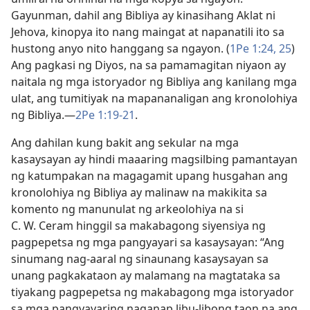
Gayunman, dahil ang Bibliya ay kinasihang Aklat ni
Jehova, kinopya ito nang maingat at napanatili ito sa
hustong anyo nito hanggang sa ngayon. (
1Pe 1:24, 25
)
Ang pagkasi ng Diyos, na sa pamamagitan niyaon ay
naitala ng mga istoryador ng Bibliya ang kanilang mga
ulat, ang tumitiyak na mapananaligan ang kronolohiya
ng Bibliya.​—
2Pe 1:19-21
.
Ang dahilan kung bakit ang sekular na mga
kasaysayan ay hindi maaaring magsilbing pamantayan
ng katumpakan na magagamit upang husgahan ang
kronolohiya ng Bibliya ay malinaw na makikita sa
komento ng manunulat ng arkeolohiya na si
C. W. Ceram hinggil sa makabagong siyensiya ng
pagpepetsa ng mga pangyayari sa kasaysayan: “Ang
sinumang nag-aaral ng sinaunang kasaysayan sa
unang pagkakataon ay malamang na magtataka sa
tiyakang pagpepetsa ng makabagong mga istoryador
sa mga pangyayaring naganap libu-libong taon na ang