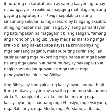
itinuturing na katotohanan ay yaong kaayon ng tunay
na pangyayari o realidad, magiging mahalaga nga ang
gayong pagtutugma​—
kung
maipakikita na ang
sinaunang sekular na mga rekord ay talagang eksakto
at laging mapananaligan, sa gayo’y isang pamantayan
ng katumpakan na magagamit bilang saligan. Yamang
ang kronolohiya ng Bibliya ay madalas iharap ng mga
kritiko bilang nakabababa kaysa sa kronolohiya ng
mga bansang pagano, makabubuting suriin ang ilan
sa sinaunang mga rekord ng mga bansa at mga bayan
na ang mga gawain at pamumuhay ay nakaapekto at
nagkaroon ng kaugnayan sa mga tao at mga
pangyayari na iniulat sa Bibliya.
Ang Bibliya ay isang aklat ng kasaysayan, anupat higit
itong makasaysayan kaysa sa iba pang mga sinaunang
akda. Sa pangkalahatan, kulang-kulang ang mga
kasaysayan ng sinaunang mga Ehipsiyo, mga Asiryano,
mga Babilonyo, mga Medo, mga Persiano, at iba pa;