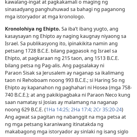
kawalang-ingat at pagkakamali o maging ng
sinasadyang panghuhuwad sa bahagi ng paganong
mga istoryador at mga kronologo.
Kronolohiya ng Ehipto.
Sa iba’t ibang yugto, ang
kasaysayan ng Ehipto ay naging kaugnay niyaong sa
Israel. Sa publikasyong ito, ipinakikita namin ang
petsang 1728 B.C.E. bilang pagpasok ng Israel sa
Ehipto, at pagkaraan ng 215 taon, ang 1513 B.C.E.
bilang petsa ng Pag-alis. Ang pagsalakay ni
Paraon Sisak sa Jerusalem ay naganap sa ikalimang
taon ni Rehoboam noong 993 B.C.E.; si Haring So ng
Ehipto ay kapanahon ng paghahari ni Hosea (mga 758-
740 B.C.E.); at ang pakikipagbaka ni Paraon Neco kung
saan namatay si Josias ay malamang na naganap
noong 629 B.C.E. (
1Ha 14:25;
2Ha 17:4;
2Cr 35:20-24
)
Ang agwat sa pagitan ng nabanggit na mga petsa at
ng mga petsang karaniwang itinatakda ng
makabagong mga istoryador ay sinlaki ng isang siglo