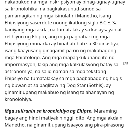
nakabukod na mga inskripsiyon ay pinag-ugnay-ugnay
sa kronolohikal na pagkakasunud-sunod sa
pamamagitan ng mga isinulat ni Manetho, isang
Ehipsiyong saserdote noong ikatlong siglo B.C.E. Sa
kaniyang mga akda, na tumatalakay sa kasaysayan at
relihiyon ng Ehipto, ang mga paghahari ng mga
Ehipsiyong monarka ay hinahati-hati sa 30 dinastiya,
isang kaayusang ginagamit pa rin ng makabagong
mga Ehiptologo. Ang mga mapagkukunang ito ng
impormasyon, lakip
ang mga kalkulasyong batay sa
astronomiya, na salig naman sa mga tekstong
Ehipsiyo na tumatalakay sa mga pagbabago ng hugis
ng buwan at sa paglitaw ng Dog Star (Sothis), ay
ginamit upang makabuo ng isang talahanayan ng
kronolohiya.
Mga suliranin sa kronolohiya ng Ehipto.
Maraming
bagay ang hindi matiyak hinggil dito. Ang mga akda ni
Manetho, na ginamit upang isaayos ang pira-pirasong