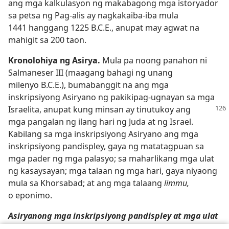
ang mga kalkulasyon ng makabagong mga istoryador
sa petsa ng Pag-alis ay nagkakaiba-iba mula
1441 hanggang 1225 B.C.E., anupat may agwat na
mahigit sa 200 taon.
Kronolohiya ng Asirya.
Mula pa noong panahon ni
Salmaneser III (maagang bahagi ng unang
milenyo B.C.E.), bumabanggit na ang mga
inskripsiyong Asiryano ng pakikipag-ugnayan sa mga
Israelita, anupat kung minsan ay tinutukoy ang
mga pangalan ng ilang hari ng Juda at ng Israel.
Kabilang sa mga inskripsiyong Asiryano ang mga
inskripsiyong pandispley, gaya ng matatagpuan sa
mga pader ng mga palasyo; sa maharlikang mga ulat
ng kasaysayan; mga talaan ng mga hari, gaya niyaong
mula sa Khorsabad; at ang mga talaang
limmu,
o eponimo.
Asiryanong mga inskripsiyong pandispley at mga ulat
ng kasaysayan.
Sa kaniyang
Assyrian Historiography