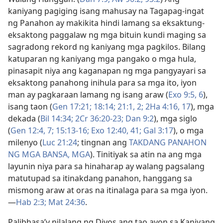
kaniyang pagiging isang mahusay na Tagapag-ingat
ng Panahon ay makikita hindi lamang sa eksaktung-
eksaktong paggalaw ng mga bituin kundi maging sa
sagradong rekord ng kaniyang mga pagkilos. Bilang
katuparan ng kaniyang mga pangako o mga hula,
pinasapit niya ang kaganapan ng mga pangyayari sa
eksaktong panahong inihula para sa mga ito, iyon
man ay pagkaraan lamang ng isang araw (
Exo 9:5, 6
),
isang taon (
Gen 17:21;
18:14;
21:1, 2;
2Ha 4:16, 17
), mga
dekada (
Bil 14:34;
2Cr 36:20-23;
Dan 9:2
), mga siglo
(
Gen 12:4,
7;
15:13-16;
Exo 12:40, 41;
Gal 3:17
), o mga
milenyo (
Luc 21:24
; tingnan ang
TAKDANG PANAHON
NG MGA BANSA, MGA
). Tinitiyak sa atin na ang mga
layunin niya para sa hinaharap ay walang pagsalang
matutupad sa itinakdang panahon, hanggang sa
mismong araw at oras na itinalaga para sa mga iyon.​
—
Hab 2:3;
Mat 24:36
.
Palibhasa’y nilalang ng Diyos ang tao ayon sa Kaniyang