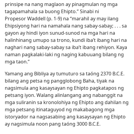
prinsipe na nang maglaon ay pinagmulan ng mga
tagapamahala sa buong Ehipto.” Sinabi ni
Propesor Waddell (p. 1-9) na “marahil ay may ilang
Ehipsiyong hari na namahala nang sabay-sabay; . . . sa
gayon ay hindi iyon sunud-sunod na mga hari na
halinhinang umupo sa trono, kundi iba’t ibang hari na
naghari nang sabay-sabay sa iba’t ibang rehiyon. Kaya
naman pagkalaki-laki ng naging kabuuang bilang ng
mga taon.”
Yamang ang Bibliya ay tumuturo sa taóng 2370 B.C.E.
bilang ang petsa ng pangglobong Baha, tiyak na
nagsimula ang kasaysayan ng Ehipto pagkatapos ng
petsang iyon. Walang alinlangang ang nabanggit na
mga suliranin sa kronolohiya ng Ehipto ang dahilan ng
mga petsang itinataguyod ng makabagong mga
istoryador na nagsasabing ang kasaysayan ng Ehipto
ay nagsimula noon pang taóng 3000 B.C.E.