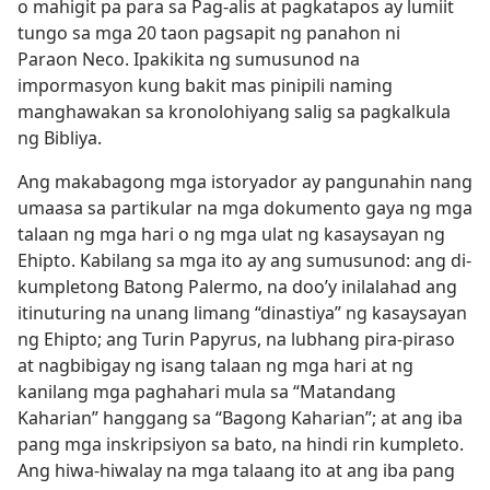
o mahigit pa para sa Pag-alis at pagkatapos ay lumiit
tungo sa mga 20 taon pagsapit ng panahon ni
Paraon Neco. Ipakikita ng sumusunod na
impormasyon kung bakit mas pinipili naming
manghawakan sa kronolohiyang salig sa pagkalkula
ng Bibliya.
Ang makabagong mga istoryador ay pangunahin nang
umaasa sa partikular na mga dokumento gaya ng mga
talaan ng mga hari o ng mga ulat ng kasaysayan ng
Ehipto. Kabilang sa mga ito ay ang sumusunod: ang di-
kumpletong Batong Palermo, na doo’y inilalahad ang
itinuturing na unang limang “dinastiya” ng kasaysayan
ng Ehipto; ang Turin Papyrus, na lubhang pira-piraso
at nagbibigay ng isang talaan ng mga hari at ng
kanilang mga paghahari mula sa “Matandang
Kaharian” hanggang sa “Bagong Kaharian”; at ang iba
pang mga inskripsiyon sa bato, na hindi rin kumpleto.
Ang hiwa-hiwalay na mga talaang ito at ang iba pang