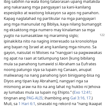
ibig sabihin na wala itong talaorasan upang maitakda
ang nakaraang mga pangyayari sa kani-kanilang
espesipiko at wastong lokasyon sa agos ng panahon.
Kapag naglalahad ng partikular na mga pangyayari
ang mga manunulat ng Bibliya, kaya nilang bumanggit
ng eksaktong mga numero may kinalaman sa mga
yugto na sumasaklaw ng
maraming siglo;
ipinakikita nito na naging interesado sa kronolohiya
ang bayan ng Israel at ang kanilang mga ninuno. Sa
gayon, naisulat ni Moises na “nangyari sa pagwawakas
ng apat na raan at tatlumpung taon [kung bibilang
mula sa panahong tumawid si Abraham sa Eufrates
noong patungo siya sa lupain ng Canaan, anupat
maliwanag na nang panahong iyon binigyang-bisa ng
Diyos ang tipan kay Abraham], nangyari nga sa
mismong araw na ito na ang lahat ng hukbo ni Jehova
ay lumabas mula sa lupain ng Ehipto.” (
Exo 12:41
;
tingnan ang
PAG-ALIS
; ihambing ang
Gal 3:16, 17
.)
Muli, sa
1 Hari 6:1
, sinasabi ng rekord na “nang ikaapat