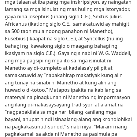
mga talaan at iba pang mga inskripsiyon, ay naingatan
lamang sa mga isinulat ng mas huling mga istoryador,
gaya nina Josephus (unang siglo C.E.), Sextus Julius
Africanus (ikatlong siglo C.E., samakatuwid ay mahigit
sa 500 taon mula noong panahon ni Manetho),
Eusebius (ikaapat na siglo C.E.), at Syncellus (huling
bahagi ng ikawalong siglo o maagang bahagi ng
ikasiyam na siglo C.E.). Gaya ng sinabi ni W. G. Waddell,
ang mga pagsipi ng mga ito sa mga isinulat ni
Manetho ay di-kumpleto at kadalasa’y pilipit at
samakatuwid ay “napakahirap makatiyak kung alin
ang tunay na sinabi ni Manetho at kung alin ang
huwad o di-totoo.” Matapos ipakita na kabilang sa
materyal na pinagkunan ni Manetho ng impormasyon
ang ilang di-makasaysayang tradisyon at alamat na
“nagpapakilala sa mga hari bilang kanilang mga
bayani, anupat hindi isinaalang-alang ang kronolohikal
na pagkakasunud-sunod,” sinabi niya: “Marami nang
pagkakamali sa akda ni Manetho sa pasimula pa