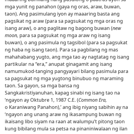
mga yunit ng panahon (gaya ng oras, araw, buwan,
taon). Ang pasimulang iyon ay maaaring basta ang
pagsikat ng araw (para sa pagsukat ng mga oras ng
isang araw), o ang paglitaw ng bagong buwan (
new
moon,
para sa pagsukat ng mga araw ng isang
buwan), o ang pasimula ng tagsibol (para sa pagsukat
ng haba ng isang taon). Para sa pagbilang ng mas
mahahabang yugto, ang mga tao ay nagtatag ng isang
partikular na “era,” anupat ginagamit ang isang
namumukod-tanging pangyayari bilang pasimula para
sa pagsukat ng mga yugtong binubuo ng maraming
taon. Sa gayon, sa mga bansa ng
Sangkakristiyanuhan, kapag sinabi ng isang tao na
‘ngayon ay Oktubre 1, 1987 C.E. (
Common Era,
o Karaniwang Panahon),’ ang ibig niyang sabihin ay na
‘ngayon ang unang araw ng ikasampung buwan ng
ikaisang libo siyam na raan at walumpu’t pitong taon
kung bibilang mula sa petsa na pinaniniwalaan ng ilan