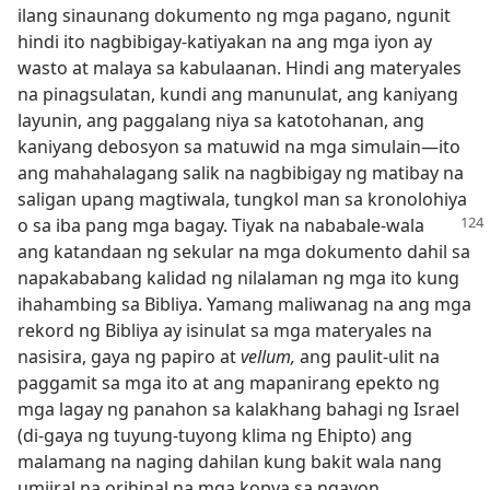
ilang sinaunang dokumento ng mga pagano, ngunit
hindi ito nagbibigay-katiyakan na ang mga iyon ay
wasto at malaya sa kabulaanan. Hindi ang materyales
na pinagsulatan, kundi ang manunulat, ang kaniyang
layunin, ang paggalang niya sa katotohanan, ang
kaniyang debosyon sa matuwid na mga simulain​—ito
ang mahahalagang salik na nagbibigay ng matibay na
saligan upang magtiwala, tungkol man sa kronolohiya
o sa iba pang mga bagay. Tiyak na
nababale-wala
ang katandaan ng sekular na mga dokumento dahil sa
napakababang kalidad ng nilalaman ng mga ito kung
ihahambing sa Bibliya. Yamang maliwanag na ang mga
rekord ng Bibliya ay isinulat sa mga materyales na
nasisira, gaya ng papiro at
vellum,
ang paulit-ulit na
paggamit sa mga ito at ang mapanirang epekto ng
mga lagay ng panahon sa kalakhang bahagi ng Israel
(di-gaya ng tuyung-tuyong klima ng Ehipto) ang
malamang na naging dahilan kung bakit wala nang
umiiral na orihinal na mga kopya sa ngayon.