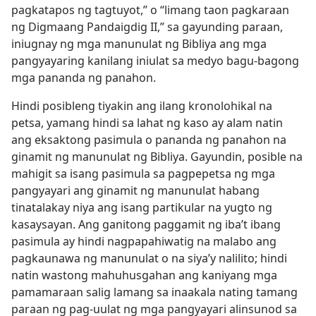
pagkatapos ng tagtuyot,” o “limang taon pagkaraan
ng Digmaang Pandaigdig II,” sa gayunding paraan,
iniugnay ng mga manunulat ng Bibliya ang mga
pangyayaring kanilang iniulat sa medyo bagu-bagong
mga pananda ng panahon.
Hindi posibleng tiyakin ang ilang kronolohikal na
petsa, yamang hindi sa lahat ng kaso ay alam natin
ang eksaktong pasimula o pananda ng panahon na
ginamit ng manunulat ng Bibliya. Gayundin, posible na
mahigit sa isang pasimula sa pagpepetsa ng mga
pangyayari ang ginamit ng manunulat habang
tinatalakay niya ang isang partikular na yugto ng
kasaysayan. Ang ganitong paggamit ng iba’t ibang
pasimula ay hindi nagpapahiwatig na malabo ang
pagkaunawa ng manunulat o na siya’y nalilito; hindi
natin wastong mahuhusgahan ang kaniyang mga
pamamaraan salig lamang sa inaakala nating tamang
paraan ng pag-uulat ng mga pangyayari alinsunod sa