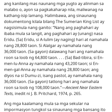
ang kanilang mas naunang mga yugto ay alinman sa
malabo o, ayon sa pagkakaharap nila, maliwanag na
kathang-isip lamang. Halimbawa, ang sinaunang
dokumentong kilala bilang The Sumerian King List ay
nagsisimula nang ganito: “Nang ang paghahari ay
ibaba mula sa langit, ang paghahari ay (unang) nasa
Eridu. (Sa) Eridu, si A-lulim (ay naging) hari at namahala
nang 28,800 taon. Si Alalgar ay namahala nang
36,000 taon. (Sa gayon) dalawang hari ang namahala
roon sa loob ng 64,800 taon. . . . (Sa) Bad-tibira, si En-
men-lu-Anna ay namahala nang 43,200 taon; si En-
men-gal-Anna ay namahala nang 28,800 taon; ang
diyos na si Dumu-zi, isang pastol, ay namahala nang
36,000 taon. (Sa gayon) tatlong hari ang namahala
roon sa loob ng 108,000 taon.”​—
Ancient Near Eastern
Texts,
inedit ni J. B. Pritchard, 1974, p. 265.
Ang mga kaalamang mula sa mga sekular na
impormasyon tungkol sa sinaunang mga bansang ito