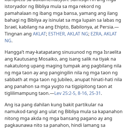
istoryador ng Bibliya mula sa mga rekord ng
pamahalaan ng ibang mga bansa, yamang ang ilang
bahagi ng Bibliya ay isinulat sa mga lupain sa labas ng
Israel, kabilang na ang Ehipto, Babilonya, at Persia.​—
Tingnan ang
AKLAT
;
ESTHER, AKLAT NG
;
EZRA, AKLAT
NG
.
Hangga’t may-katapatang sinusunod ng mga Israelita
ang Kautusang Mosaiko, ang isang salik na tiyak na
nakatulong upang maging tumpak ang pagbilang nila
ng mga taon ay ang pangingilin nila ng mga taon ng
sabbath at mga taon ng Jubileo, anupat hinati-hati nila
ang panahon sa mga yugto na tigpipitong taon at
tiglilimampung taon.​—
Lev 25:2-5,
8-16,
25-31
.
Ang isa pang dahilan kung bakit partikular na
namukod-tangi ang ulat ng Bibliya mula sa kapanahon
nitong mga akda ng mga bansang pagano ay ang
pagkaunawa nito sa panahon, hindi lamang sa