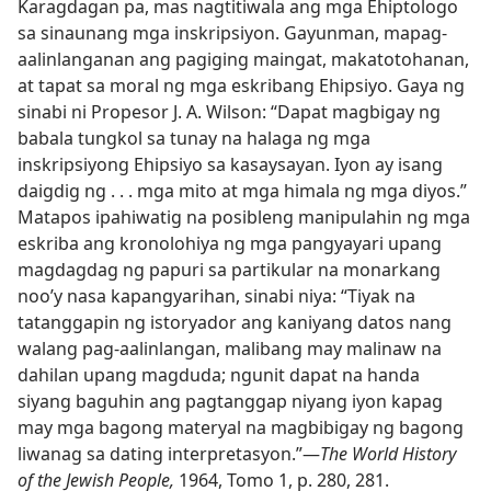
Karagdagan pa, mas nagtitiwala ang mga Ehiptologo
sa sinaunang mga inskripsiyon. Gayunman, mapag-
aalinlanganan ang pagiging maingat, makatotohanan,
at tapat sa moral ng mga eskribang Ehipsiyo. Gaya ng
sinabi ni Propesor J. A. Wilson: “Dapat magbigay ng
babala tungkol sa tunay na halaga ng mga
inskripsiyong Ehipsiyo sa kasaysayan. Iyon ay isang
daigdig ng . . . mga mito at mga himala ng mga diyos.”
Matapos ipahiwatig na posibleng manipulahin ng mga
eskriba ang kronolohiya ng mga pangyayari upang
magdagdag ng papuri sa partikular na monarkang
noo’y nasa kapangyarihan, sinabi niya: “Tiyak na
tatanggapin ng istoryador ang kaniyang datos nang
walang pag-aalinlangan, malibang may malinaw na
dahilan upang magduda; ngunit dapat na handa
siyang baguhin ang pagtanggap niyang iyon kapag
may mga bagong materyal na magbibigay ng bagong
liwanag sa dating interpretasyon.”​—
The World History
of the Jewish People,
1964, Tomo 1, p. 280, 281.