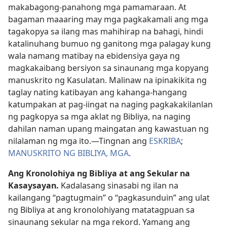
makabagong-panahong mga pamamaraan. At
bagaman maaaring may mga pagkakamali ang mga
tagakopya sa ilang mas mahihirap na bahagi, hindi
katalinuhang bumuo ng ganitong mga palagay kung
wala namang matibay na ebidensiya gaya ng
magkakaibang bersiyon sa sinaunang mga kopyang
manuskrito ng Kasulatan. Malinaw na ipinakikita ng
taglay nating katibayan ang kahanga-hangang
katumpakan at pag-iingat na naging pagkakakilanlan
ng pagkopya sa mga aklat ng Bibliya, na naging
dahilan naman upang maingatan ang kawastuan ng
nilalaman ng mga ito.​—Tingnan ang
ESKRIBA
;
MANUSKRITO NG BIBLIYA, MGA
.
Ang Kronolohiya ng Bibliya at ang Sekular na
Kasaysayan.
Kadalasang sinasabi ng ilan na
kailangang “pagtugmain” o “pagkasunduin” ang ulat
ng Bibliya at ang kronolohiyang matatagpuan sa
sinaunang sekular na mga rekord. Yamang ang