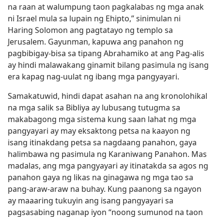
na raan at walumpung taon pagkalabas ng mga anak
ni Israel mula sa lupain ng Ehipto,” sinimulan ni
Haring Solomon ang pagtatayo ng templo sa
Jerusalem. Gayunman, kapuwa ang panahon ng
pagbibigay-bisa sa tipang Abrahamiko at ang Pag-alis
ay hindi malawakang ginamit bilang pasimula ng isang
era kapag nag-uulat ng ibang mga pangyayari.
Samakatuwid, hindi dapat asahan na ang kronolohikal
na mga salik sa Bibliya ay lubusang tutugma sa
makabagong mga sistema kung saan lahat ng mga
pangyayari ay may eksaktong petsa na kaayon ng
isang itinakdang petsa sa nagdaang panahon, gaya
halimbawa ng pasimula ng Karaniwang Panahon. Mas
madalas, ang mga pangyayari ay itinatakda sa agos ng
panahon gaya ng likas na ginagawa ng mga tao sa
pang-araw-araw na buhay. Kung paanong sa ngayon
ay maaaring tukuyin ang isang pangyayari sa
pagsasabing naganap iyon “noong sumunod na taon