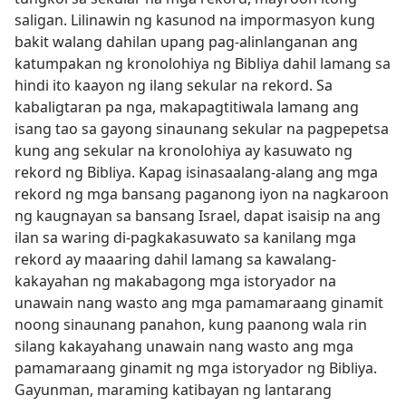
saligan. Lilinawin ng kasunod na impormasyon kung
bakit walang dahilan upang pag-alinlanganan ang
katumpakan ng kronolohiya ng Bibliya dahil lamang sa
hindi ito kaayon ng ilang sekular na rekord. Sa
kabaligtaran pa nga, makapagtitiwala lamang ang
isang tao sa gayong sinaunang sekular na pagpepetsa
kung ang sekular na kronolohiya ay kasuwato ng
rekord ng Bibliya. Kapag isinasaalang-alang ang mga
rekord ng mga bansang paganong iyon na nagkaroon
ng kaugnayan sa bansang Israel, dapat isaisip na ang
ilan sa waring di-pagkakasuwato sa kanilang mga
rekord ay maaaring dahil lamang sa kawalang-
kakayahan ng makabagong mga istoryador na
unawain nang wasto ang mga pamamaraang ginamit
noong sinaunang panahon, kung paanong wala rin
silang kakayahang unawain nang wasto ang mga
pamamaraang ginamit ng mga istoryador ng Bibliya.
Gayunman, maraming katibayan ng lantarang