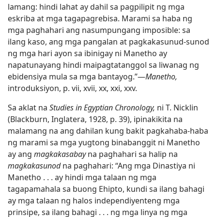
lamang: hindi lahat ay dahil sa pagpilipit ng mga
eskriba at mga tagapagrebisa. Marami sa haba ng
mga paghahari ang nasumpungang imposible: sa
ilang kaso, ang mga pangalan at pagkakasunud-sunod
ng mga hari ayon sa ibinigay ni Manetho ay
napatunayang hindi maipagtatanggol sa liwanag ng
ebidensiya mula sa mga bantayog.”​—
Manetho,
introduksiyon, p. vii, xvii, xx, xxi, xxv.
Sa aklat na
Studies in Egyptian Chronology,
ni T. Nicklin
(Blackburn, Inglatera, 1928, p. 39), ipinakikita na
malamang na ang dahilan kung bakit pagkahaba-haba
ng marami sa mga yugtong binabanggit ni Manetho
ay ang
magkakasabay
na paghahari sa halip na
magkakasunod
na paghahari: “Ang mga Dinastiya ni
Manetho . . . ay hindi mga talaan ng mga
tagapamahala sa buong Ehipto, kundi sa ilang bahagi
ay mga talaan ng halos independiyenteng mga
prinsipe, sa ilang bahagi . . . ng mga linya ng mga