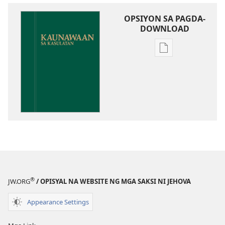
OPSIYON SA PAGDA-
DOWNLOAD
Opsiyon
sa
pagda-
download
ng
publikasyon
Kaunawaan
sa
Kasulatan
®
JW.ORG
/ OPISYAL NA WEBSITE NG MGA SAKSI NI JEHOVA
Appearance Settings