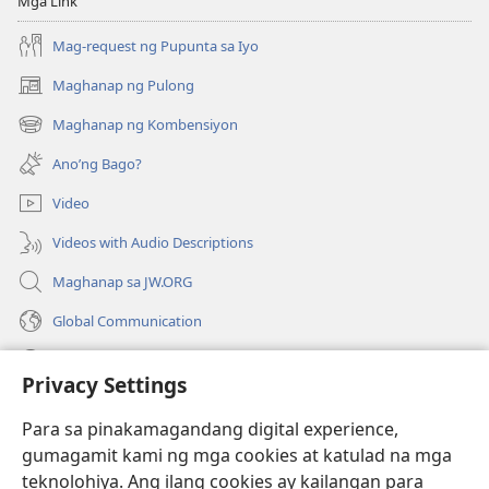
Mga Link
Mag-request ng Pupunta sa Iyo
Maghanap ng Pulong
(may
bubukas
Maghanap ng Kombensiyon
(may
na
bubukas
bagong
Ano’ng Bago?
na
window)
bagong
Video
window)
Videos with Audio Descriptions
Maghanap sa JW.ORG
Global Communication
Help
Privacy Settings
Donasyon
(may
Para sa pinakamagandang digital experience,
bubukas
gumagamit kami ng mga cookies at katulad na mga
na
Watchtower ONLINE LIBRARY™
teknolohiya. Ang ilang cookies ay kailangan para
(may
bagong