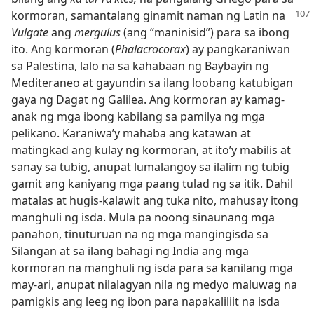
kormoran, samantalang
ginamit naman ng Latin na
Vulgate
ang
mergulus
(ang “maninisid”) para sa ibong
ito. Ang kormoran (
Phalacrocorax
) ay pangkaraniwan
sa Palestina, lalo na sa kahabaan ng Baybayin ng
Mediteraneo at gayundin sa ilang loobang katubigan
gaya ng Dagat ng Galilea. Ang kormoran ay kamag-
anak ng mga ibong kabilang sa pamilya ng mga
pelikano. Karaniwa’y mahaba ang katawan at
matingkad ang kulay ng kormoran, at ito’y mabilis at
sanay sa tubig, anupat lumalangoy sa ilalim ng tubig
gamit ang kaniyang mga paang tulad ng sa itik. Dahil
matalas at hugis-kalawit ang tuka nito, mahusay itong
manghuli ng isda. Mula pa noong sinaunang mga
panahon, tinuturuan na ng mga mangingisda sa
Silangan at sa ilang bahagi ng India ang mga
kormoran na manghuli ng isda para sa kanilang mga
may-ari, anupat nilalagyan nila ng medyo maluwag na
pamigkis ang leeg ng ibon para napakaliliit na isda