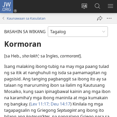
JW.ORG
Mag-
log
Baguhin
Maghana
IPA
In
ang
sa
AN
Kaunawaan sa Kasulatan
(may
wika
JW.ORG
ME
bubukas
ng
BASAHIN SA WIKANG
na
site
bagong
Kormoran
window)
[sa Heb.,
sha·lakhʹ;
sa Ingles,
cormorant
].
Isang malaking ibong-tubig na may mga paang tulad
ng sa itik at nanghuhuli ng isda sa pamamagitan ng
pagsisid. Ang tanging pagbanggit sa ibong ito ay sa
talaan ng maruruming ibon sa ilalim ng Kautusang
Mosaiko, kung saan ipinagbawal kainin ang mga ibon
na karamiha’y mga ibong maninila at mga kumakain
ng bangkay. (
Lev 11:17;
Deu 14:17
) Kinilala ng mga
tagapagsalin ng Griegong
Septuagint
ang ibong ito
bilang ang
ka·tar·raʹktes,
na pangalang Griego para sa