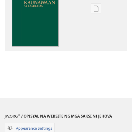
Opsiyon
sa
pagda-
download
ng
publikasyon
Kaunawaan
sa
Kasulatan
®
JW.ORG
/ OPISYAL NA WEBSITE NG MGA SAKSI NI JEHOVA
Appearance Settings