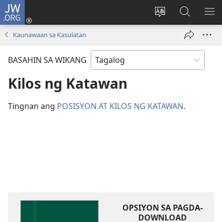
JW.ORG
Mag-
log
Baguhin
Maghana
IPA
In
ang
sa
AN
Kaunawaan sa Kasulatan
(may
wika
JW.ORG
ME
bubukas
ng
BASAHIN SA WIKANG
na
site
bagong
Kilos ng Katawan
window)
Tingnan ang
POSISYON AT KILOS NG KATAWAN
.
OPSIYON SA PAGDA-
DOWNLOAD