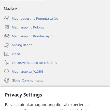
Mga Link
Mag-request ng Pupunta sa Iyo
Maghanap ng Pulong
(may
bubukas
Maghanap ng Kombensiyon
(may
na
bubukas
bagong
Ano’ng Bago?
na
window)
bagong
Video
window)
Videos with Audio Descriptions
Maghanap sa JW.ORG
Global Communication
Help
Privacy Settings
Donasyon
(may
Para sa pinakamagandang digital experience,
bubukas