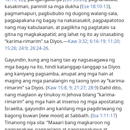
kasakiman, paniniil sa mga dukha (
Eze 18:10-13
),
pagmamapuri, pagbububo ng dugong walang-sala,
pagpapakana ng bagay na nakasasakit, pagpapatotoo
nang may kabulaanan, at paglikha ng pagtatalo sa
gitna ng magkakapatid; ang lahat ng ito ay sinasabing
“karima-rimarim” sa Diyos.​—
Kaw 3:32;
6:16-19;
11:20;
15:26;
24:9;
26:24-26
.
Gayundin, kung ang isang tao ay nagsasagawa ng
mga bagay na ito, hindi katanggap-tanggap sa Diyos
ang kaniyang pagsamba, anupat ang mga hain at
maging ang mga panalangin ng taong iyon ay “karima-
rimarim” sa Diyos. (
Kaw 15:8, 9;
21:27;
28:9
) Dahil dito,
nang maglaon ay tinukoy ni Jehova bilang “karima-
rimarim” ang mga hain at insenso ng mga apostatang
Israelita, gayundin ang kanilang mga pagdiriwang ng
bagong buwan [
new moon
] at Sabbath. (
Isa 1:11-17
)
Tinanong niya sila: “Maaari bang magkaroon ng
pagnanakaw, pagpaslang at pangangalunya at