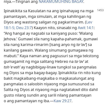
niya.​—Tingnan ang
NAKAMUMUHING BAGAY
.
Ipinakikita sa Kasulatan na ang ipinahayag na mga
pamantayan, mga simulain, at mga kahilingan ng
Diyos ang wastong saligan ng pagkarimarim. (
Lev
18:1-5;
Deu 23:7
) Kaayon nito, sinasabi ng
Awit 14:1
:
“Ang hangal ay nagsabi sa kaniyang puso: ‘Walang
Jehova.’ Gumawi sila nang kapaha-pahamak, gumawi
sila nang karima-rimarim [isang anyo ng
ta·ʽavʹ
] sa
kanilang gawain. Walang sinumang gumagawa ng
mabuti.” Kaya naman ang pagsusuri sa mga tekstong
gumagamit ng mga salitang Hebreo na
ta·ʽavʹ
at
toh·ʽe·vahʹ
ay nagbibigay-linaw tungkol sa pangmalas
ng Diyos sa mga bagay-bagay. Ipinakikita rin nito kung
bakit magkaibang-magkaiba o magkasalungat ang
pangmalas o saloobin niyaong mga sumusunod sa
Salita ng Diyos at niyaong mga nagtatakwil dito dahil
gusto nilang sundin ang sarili nilang pamantayan
o ang pamantayan ng iba.​—
Kaw 29:27
.