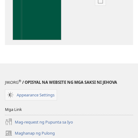
Opsiyon
sa
pagda-
download
ng
publikasyon
Kaunawaan
sa
Kasulatan
®
JW.ORG
/ OPISYAL NA WEBSITE NG MGA SAKSI NI JEHOVA
Appearance Settings
Mga Link
Mag-request ng Pupunta sa Iyo
Maghanap ng Pulong
(may