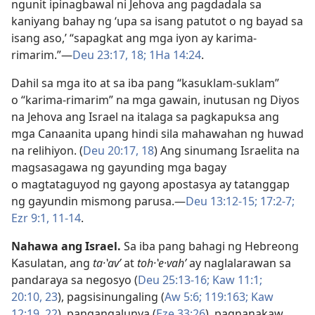
ngunit ipinagbawal ni Jehova ang pagdadala sa
kaniyang bahay ng ‘upa sa isang patutot o ng bayad sa
isang aso,’ “sapagkat ang mga iyon ay karima-
rimarim.”​—
Deu 23:17, 18;
1Ha 14:24
.
Dahil sa mga ito at sa iba pang “kasuklam-suklam”
o “karima-rimarim” na mga gawain, inutusan ng Diyos
na Jehova ang Israel na italaga sa pagkapuksa ang
mga Canaanita upang hindi sila mahawahan ng huwad
na relihiyon. (
Deu 20:17, 18
) Ang sinumang Israelita na
magsasagawa ng gayunding mga bagay
o magtataguyod ng gayong apostasya ay tatanggap
ng gayundin mismong parusa.​—
Deu 13:12-15;
17:2-7;
Ezr 9:1,
11-14
.
Nahawa ang Israel.
Sa iba pang bahagi ng Hebreong
Kasulatan, ang
ta·ʽavʹ
at
toh·ʽe·vahʹ
ay naglalarawan sa
pandaraya sa negosyo (
Deu 25:13-16;
Kaw 11:1;
20:10,
23
), pagsisinungaling (
Aw 5:6;
119:163;
Kaw
12:19,
22
), pangangalunya (
Eze 33:26
), pagnanakaw,