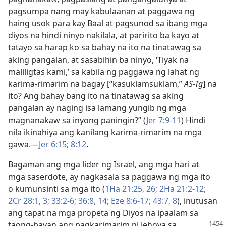
pagsumpa nang may kabulaanan at paggawa ng
haing usok para kay Baal at pagsunod sa ibang mga
diyos na hindi ninyo nakilala, at paririto ba kayo at
tatayo sa harap ko sa bahay na ito na tinatawag sa
aking pangalan, at sasabihin ba ninyo, ‘Tiyak na
maliligtas kami,’ sa kabila ng paggawa ng lahat ng
karima-rimarim na bagay [“kasuklamsuklam,”
AS-Tg
] na
ito? Ang bahay bang ito na tinatawag sa aking
pangalan ay naging isa lamang yungib ng mga
magnanakaw sa inyong paningin?” (
Jer 7:9-11
) Hindi
nila ikinahiya ang kanilang karima-rimarim na mga
gawa.​—
Jer 6:15;
8:12
.
Bagaman ang mga lider ng Israel, ang mga hari at
mga saserdote, ay nagkasala sa paggawa ng mga ito
o kumunsinti sa mga ito (
1Ha 21:25, 26;
2Ha 21:2-12;
2Cr 28:1,
3;
33:2-6;
36:8,
14;
Eze 8:6-17;
43:7, 8
), inutusan
ang tapat na mga propeta ng Diyos na ipaalam sa
taong-bayan ang pagkarimarim ni
Jehova sa