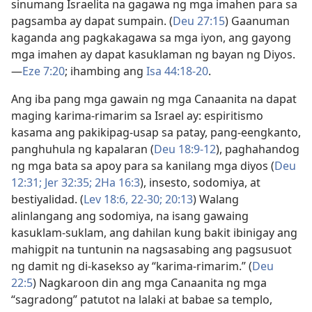
sinumang Israelita na gagawa ng mga imahen para sa
pagsamba ay dapat sumpain. (
Deu 27:15
) Gaanuman
kaganda ang pagkakagawa sa mga iyon, ang gayong
mga imahen ay dapat kasuklaman ng bayan ng Diyos.​
—
Eze 7:20
; ihambing ang
Isa 44:18-20
.
Ang iba pang mga gawain ng mga Canaanita na dapat
maging karima-rimarim sa Israel ay: espiritismo
kasama ang pakikipag-usap sa patay, pang-eengkanto,
panghuhula ng kapalaran (
Deu 18:9-12
), paghahandog
ng mga bata sa apoy para sa kanilang mga diyos (
Deu
12:31;
Jer 32:35;
2Ha 16:3
), insesto, sodomiya, at
bestiyalidad. (
Lev 18:6,
22-30;
20:13
) Walang
alinlangang ang sodomiya, na isang gawaing
kasuklam-suklam, ang dahilan kung bakit ibinigay ang
mahigpit na tuntunin na nagsasabing ang pagsusuot
ng damit ng di-kasekso ay “karima-rimarim.” (
Deu
22:5
) Nagkaroon din ang mga Canaanita ng mga
“sagradong” patutot na lalaki at babae sa templo,