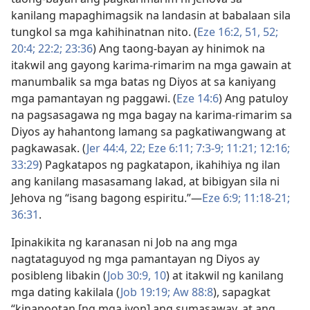
kanilang mapaghimagsik na landasin at babalaan sila
tungkol sa mga kahihinatnan nito. (
Eze 16:2,
51, 52;
20:4;
22:2;
23:36
) Ang taong-bayan ay hinimok na
itakwil ang gayong karima-rimarim na mga gawain at
manumbalik sa mga batas ng Diyos at sa kaniyang
mga pamantayan ng paggawi. (
Eze 14:6
) Ang patuloy
na pagsasagawa ng mga bagay na karima-rimarim sa
Diyos ay hahantong lamang sa pagkatiwangwang at
pagkawasak. (
Jer 44:4,
22;
Eze 6:11;
7:3-9;
11:21;
12:16;
33:29
) Pagkatapos ng pagkatapon, ikahihiya ng ilan
ang kanilang masasamang lakad, at bibigyan sila ni
Jehova ng “isang bagong espiritu.”​—
Eze 6:9;
11:18-21;
36:31
.
Ipinakikita ng karanasan ni Job na ang mga
nagtataguyod ng mga pamantayan ng Diyos ay
posibleng libakin (
Job 30:9, 10
) at itakwil ng kanilang
mga dating kakilala (
Job 19:19;
Aw 88:8
), sapagkat
“kinapootan [ng mga iyon] ang sumasaway, at ang