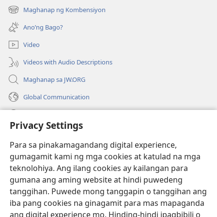
bubukas
Maghanap ng Kombensiyon
(may
na
bubukas
bagong
Ano’ng Bago?
na
window)
bagong
Video
window)
Videos with Audio Descriptions
Maghanap sa JW.ORG
Global Communication
Help
Privacy Settings
Donasyon
(may
Para sa pinakamagandang digital experience,
bubukas
gumagamit kami ng mga cookies at katulad na mga
na
Watchtower ONLINE LIBRARY™
teknolohiya. Ang ilang cookies ay kailangan para
(may
bagong
gumana ang aming website at hindi puwedeng
bubukas
window)
®
JW Hub
na
tanggihan. Puwede mong tanggapin o tanggihan ang
(may
bagong
bubukas
iba pang cookies na ginagamit para mas mapaganda
window)
®
JW Library
na
ang digital experience mo. Hinding-hindi ipagbibili o