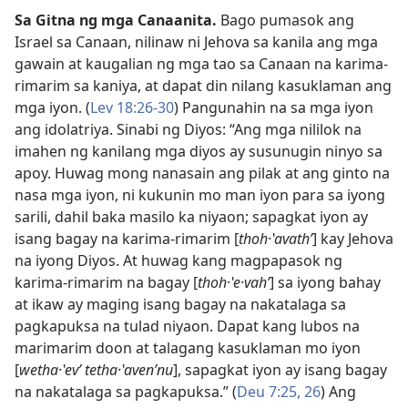
Sa Gitna ng mga Canaanita.
Bago pumasok ang
Israel sa Canaan, nilinaw ni Jehova sa kanila ang mga
gawain at kaugalian ng mga tao sa Canaan na karima-
rimarim sa kaniya, at dapat din nilang kasuklaman ang
mga iyon. (
Lev 18:26-30
) Pangunahin na sa mga iyon
ang idolatriya. Sinabi ng Diyos: “Ang mga nililok na
imahen ng kanilang mga diyos ay susunugin ninyo sa
apoy. Huwag mong nanasain ang pilak at ang ginto na
nasa mga iyon, ni kukunin mo man iyon para sa iyong
sarili, dahil baka masilo ka niyaon; sapagkat iyon ay
isang bagay na karima-rimarim [
thoh·ʽavathʹ
] kay Jehova
na iyong Diyos. At huwag kang magpapasok ng
karima-rimarim na bagay [
thoh·ʽe·vahʹ
] sa iyong bahay
at ikaw ay maging isang bagay na nakatalaga sa
pagkapuksa na tulad niyaon. Dapat kang lubos na
marimarim doon at talagang kasuklaman mo iyon
[
wetha·ʽevʹ tetha·ʽavenʹnu
], sapagkat iyon ay isang bagay
na nakatalaga sa pagkapuksa.” (
Deu 7:25, 26
) Ang