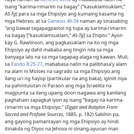
isang “karima-rimarim na bagay” (“kasuklamsuklam,”
AS-Tg
) para sa mga Ehipsiyo ang kumaing kasama ng
mga Hebreo, at sa
Genesis 46:34
naman ay sinasabing
“ang bawat tagapagpastol ng tupa ay karima-rimarim
na bagay [“kasuklamsuklam,”
AS-Tg
] sa Ehipto.” Ayon
kay G. Rawlinson, ang pagkasuklam na ito ng mga
Ehipsiyo ay dahil mababa ang tingin nila sa mga
banyaga lalo na sa mga tagapag-alaga ng kawan. Muli,
sa
Exodo 8:25-27
, mababasa natin na palibhasa’y alam
na alam ni Moises na sagrado sa mga Ehipsiyo ang
ilang uri ng hayop (partikular na ang baka), iginiit niya
na pahintulutan ni Paraon ang mga Israelita na
magpunta sa ilang upang doon isagawa ang kanilang
paghahain sapagkat iyon ay isang “bagay na karima-
rimarim sa mga Ehipsiyo.” (
Egypt and Babylon From
Sacred and Profane Sources,
1885, p. 182) Sabihin pa,
ang gayong pamantayan ng mga Ehipsiyo ay hindi
itinakda ng Diyos na Jehova ni sinang-ayunan man