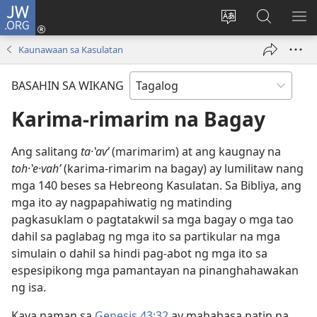
JW.ORG
Mag-
log
Baguhin
Maghana
IPA
In
ang
sa
AN
Kaunawaan sa Kasulatan
(may
wika
JW.ORG
ME
bubukas
ng
BASAHIN SA WIKANG
na
site
bagong
Karima-rimarim na Bagay
window)
Ang salitang
ta·ʽavʹ
(marimarim) at ang kaugnay na
toh·ʽe·vahʹ
(karima-rimarim na bagay) ay lumilitaw nang
mga 140 beses sa Hebreong Kasulatan. Sa Bibliya, ang
mga ito ay nagpapahiwatig ng matinding
pagkasuklam o pagtatakwil sa mga bagay o mga tao
dahil sa paglabag ng mga ito sa partikular na mga
simulain o dahil sa hindi pag-abot ng mga ito sa
espesipikong mga pamantayan na pinanghahawakan
ng isa.
Kaya naman sa
Genesis 43:32
ay mababasa natin na