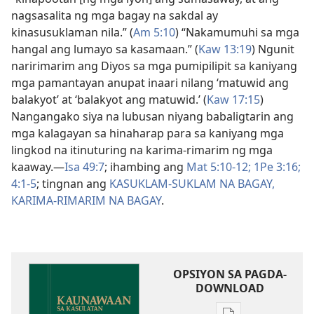
nagsasalita ng mga bagay na sakdal ay
kinasusuklaman nila.” (
Am 5:10
) “Nakamumuhi sa mga
hangal ang lumayo sa kasamaan.” (
Kaw 13:19
) Ngunit
naririmarim ang Diyos sa mga pumipilipit sa kaniyang
mga pamantayan anupat inaari nilang ‘matuwid ang
balakyot’ at ‘balakyot ang matuwid.’ (
Kaw 17:15
)
Nangangako siya na lubusan niyang babaligtarin ang
mga kalagayan sa hinaharap para sa kaniyang mga
lingkod na itinuturing na karima-rimarim ng mga
kaaway.​—
Isa 49:7
; ihambing ang
Mat 5:10-12;
1Pe 3:16;
4:1-5
; tingnan ang
KASUKLAM-SUKLAM NA BAGAY,
KARIMA-RIMARIM NA BAGAY
.
OPSIYON SA PAGDA-
DOWNLOAD