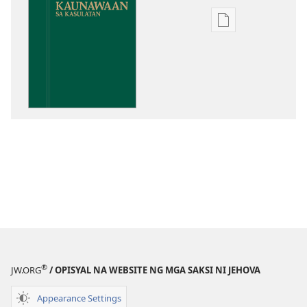
Opsiyon
sa
pagda-
download
ng
publikasyon
Kaunawaan
sa
Kasulatan
®
JW.ORG
/ OPISYAL NA WEBSITE NG MGA SAKSI NI JEHOVA
Appearance Settings