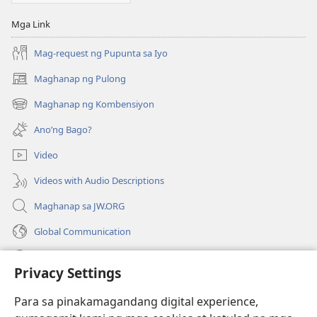
Mga Link
Mag-request ng Pupunta sa Iyo
Maghanap ng Pulong
(may
bubukas
Maghanap ng Kombensiyon
(may
na
bubukas
bagong
Ano’ng Bago?
na
window)
bagong
Video
window)
Videos with Audio Descriptions
Maghanap sa JW.ORG
Global Communication
Help
Privacy Settings
Donasyon
(may
Para sa pinakamagandang digital experience,
bubukas