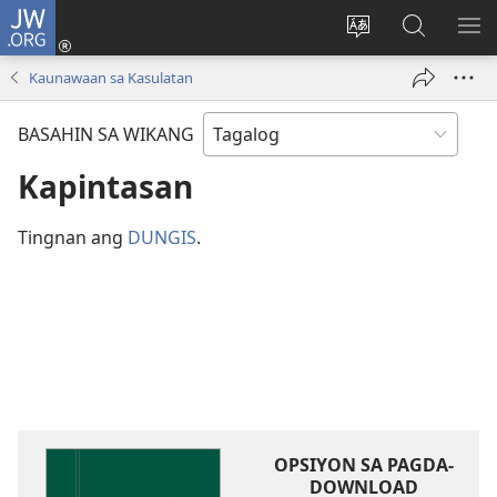
JW.ORG
Mag-
log
Baguhin
Maghana
IPA
In
ang
sa
AN
Kaunawaan sa Kasulatan
(may
wika
JW.ORG
ME
bubukas
ng
BASAHIN SA WIKANG
na
site
bagong
Kapintasan
window)
Tingnan ang
DUNGIS
.
OPSIYON SA PAGDA-
DOWNLOAD