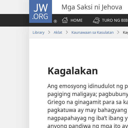
JW.ORG
Mga Saksi ni Jehova
HOME
TURO NG BIB
Library
Aklat
Kaunawaan sa Kasulatan
Ka
Kagalakan
Ang emosyong idinudulot ng 
pagiging maligaya; pagbubunyi
Griego na ginagamit para sa k
pagkatuwa ay may bahagyang p
nagpapahayag ng iba’t ibang 
anyong pandiwa ng mga ito a