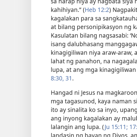
sa harap niya ay nagbata siya
kahihiyan.” (
Heb 12:2
) Nagpakit
kagalakan para sa sangkatauha
at bilang personipikasyon ng k
Kasulatan bilang nagsasabi: ‘N
isang dalubhasang manggagaw
kinagigiliwan niya araw-araw, 
lahat ng panahon, na nagagal
lupa, at ang mga kinagigiliwa
8:30, 31
.
Hangad ni Jesus na magkaroon
mga tagasunod, kaya naman sin
ito ay sinalita ko sa inyo, up
ang inyong kagalakan ay malu
lalangin ang lupa. (
Ju 15:11;
17:
landasin ng bayan ng Diyos, a