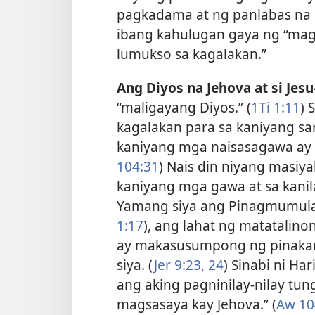
pagkadama at ng panlabas na p
ibang kahulugan gaya ng “mag
lumukso sa kagalakan.”
Ang Diyos na Jehova at si Jesu
“maligayang Diyos.” (
1Ti 1:11
) 
kagalakan para sa kaniyang sar
kaniyang mga naisasagawa ay 
104:31
) Nais din niyang masiy
kaniyang mga gawa at sa kanila
Yamang siya ang Pinagmumula
1:17
), ang lahat
ng matatalinon
ay makasusumpong ng pinakama
siya. (
Jer 9:23, 24
) Sinabi ni H
ang aking pagninilay-nilay tung
magsasaya kay Jehova.” (
Aw 10