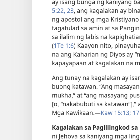
ay isang bunga ng kaniyang ban
5:22, 23
, ang kagalakan ay bin
ng apostol ang mga Kristiyano
tagatulad sa amin at sa Pangi
sa ilalim ng labis na kapighat
(
1Te 1:6
) Kaayon nito, pinayuh
na ang Kaharian ng Diyos ay 
kapayapaan at kagalakan na ma
Ang tunay na kagalakan ay isa
buong katawan. “Ang masayan
mukha,” at “ang masayang pus
[o, “nakabubuti sa katawan”],”
Mga Kawikaan.​—
Kaw 15:13;
17
Kagalakan sa Paglilingkod sa 
ni Jehova sa kaniyang mga ling