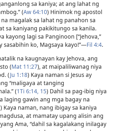
nganlong sa kaniya; at ang lahat ng
mbog.” (
Aw 64:10
) Hinimok ng apostol
o na magalak sa lahat ng panahon sa
t sa kaniyang pakikitungo sa kanila.
ya kayong lagi sa Panginoon [“Jehova,”
ay sasabihin ko, Magsaya kayo!”​—
Fil 4:4
.
 matalik na kaugnayan kay Jehova, ang
sto (
Mat 11:27
), at maipaliliwanag niya
d. (
Ju 1:18
) Kaya naman si Jesus ay
ng “maligaya at tanging
la.” (
1Ti 6:14, 15
) Dahil sa pag-ibig niya
 na laging gawin ang mga bagay na
9
) Kaya naman, nang ibigay sa kaniya
 magdusa, at mamatay upang alisin ang
yang Ama, “dahil sa kagalakang inilagay