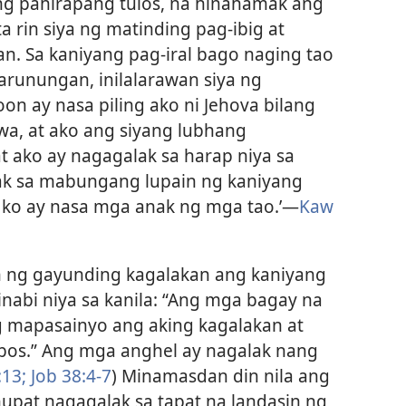
 ng pahirapang tulos, na hinahamak ang
a rin siya ng matinding pag-ibig at
n. Sa kaniyang pag-iral bago naging tao
arunungan, inilalarawan siya ng
oon ay nasa piling ako ni Jehova bilang
a, at ako ang siyang lubhang
at ako ay nagagalak sa harap niya sa
ak sa mabungang lupain ng kaniyang
n ko ay nasa mga anak ng mga tao.’​—
Kaw
 ng gayunding kagalakan ang kaniyang
abi niya sa kanila: “Ang mga bagay na
ang mapasainyo ang aking kagalakan at
bos.” Ang mga anghel ay nagalak nang
13;
Job 38:4-7
) Minamasdan din nila ang
nupat nagagalak sa tapat na landasin ng