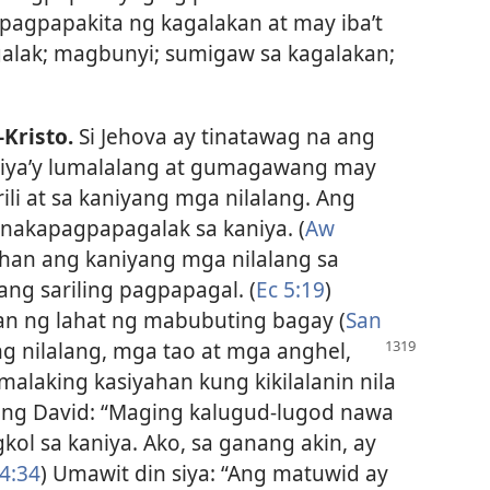
agpapakita ng kagalakan at may iba’t
alak; magbunyi; sumigaw sa kagalakan;
-Kristo.
Si Jehova ay tinatawag na ang
Siya’y lumalalang at gumagawang may
ili at sa kaniyang mga nilalang. Ang
nakapagpapagalak sa kaniya. (
Aw
ahan ang kaniyang mga nilalang sa
ng sariling pagpapagal. (
Ec 5:19
)
n ng lahat ng mabubuting bagay (
San
g nilalang, mga tao at mga anghel,
laking kasiyahan kung kikilalanin nila
aring David: “Maging kalugud-lugod nawa
kol sa kaniya. Ako, sa ganang akin, ay
4:34
) Umawit din siya: “Ang matuwid ay