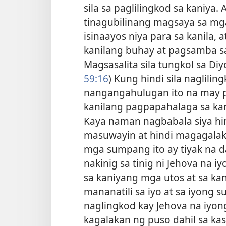
sila sa paglilingkod sa kaniya.
tinagubilinang magsaya sa m
isinaayos niya para sa kanila,
kanilang buhay at pagsamba sa
Magsasalita sila tungkol sa Di
59:16
) Kung hindi sila naglili
nangangahulugan ito na may 
kanilang pagpapahalaga sa kan
Kaya naman nagbabala siya hin
masuwayin at hindi magagalak s
mga sumpang ito ay tiyak na dar
nakinig sa tinig ni Jehova na
sa kaniyang mga utos at sa kan
mananatili sa iyo at sa iyong su
naglingkod kay Jehova na iyo
kagalakan ng puso dahil sa ka