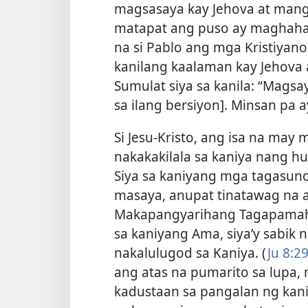
magsasaya kay Jehova at manga
matapat ang puso ay maghaha
na si Pablo ang mga Kristiyan
kanilang kaalaman kay Jehova a
Sumulat siya sa kanila: “Magsa
sa ilang bersiyon]. Minsan pa 
Si Jesu-Kristo, ang isa na may
nakakakilala sa kaniya nang hu
Siya sa kaniyang mga tagasuno
masaya, anupat tinatawag na a
Makapangyarihang Tagapamaha
sa kaniyang Ama, siya’y sabik
nakalulugod sa Kaniya. (
Ju 8:2
ang atas na pumarito sa lupa,
kadustaan sa pangalan ng kani