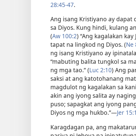
28:45-47
.
Ang isang Kristiyano ay dapat
sa Diyos. Kung hindi, kulang 
(
Aw 100:2
) “Ang kagalakan kay
tapat na lingkod ng Diyos. (
Ne 
ng isang Kristiyano ay ipinatal
“mabuting balita tungkol sa ma
ng mga tao.” (
Luc 2:10
) Ang pa
saksi at ang katotohanang mat
magdulot ng kagalakan sa kanil
akin ang iyong salita ay nagi
puso; sapagkat ang iyong panga
Diyos ng mga hukbo.”​—
Jer 15:
Karagdagan pa, ang makataru
pasiya ni Jehova na ipinatutup