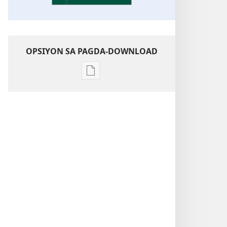
OPSIYON SA PAGDA-DOWNLOAD
Opsiyon
sa
pagda-
download
ng
publikasyon
Kaunawaan
sa
Kasulatan