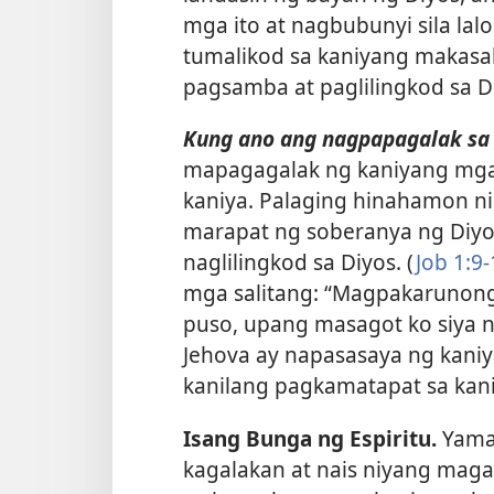
mga ito at nagbubunyi sila lal
tumalikod sa kaniyang makasa
pagsamba at paglilingkod sa D
Kung ano ang nagpapagalak sa 
mapagagalak ng kaniyang mga 
kaniya. Palaging hinahamon ni
marapat ng soberanya ng Diyos
naglilingkod sa Diyos. (
Job 1:9-
mga salitang: “Magpakarunong 
puso, upang masagot ko siya na
Jehova ay napasasaya ng kani
kanilang pagkamatapat sa kani
Isang Bunga ng Espiritu.
Yama
kagalakan at nais niyang maga