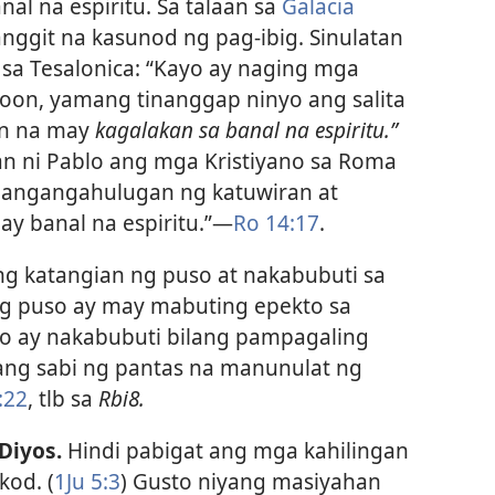
al na espiritu. Sa talaan sa
Galacia
anggit na kasunod ng pag-ibig. Sinulatan
 sa Tesalonica: “Kayo ay naging mga
noon, yamang tinanggap ninyo ang salita
ian na may
kagalakan sa banal na espiritu.”
an ni Pablo ang mga Kristiyano sa Roma
“nangangahulugan ng katuwiran at
y banal na espiritu.”​—
Ro 14:17
.
ng katangian ng puso at nakabubuti sa
g puso ay may mabuting epekto sa
o ay nakabubuti bilang pampagaling
 ang sabi ng pantas na manunulat ng
:22
, tlb sa
Rbi8.
Diyos.
Hindi pabigat ang mga kahilingan
kod. (
1Ju 5:3
) Gusto niyang masiyahan