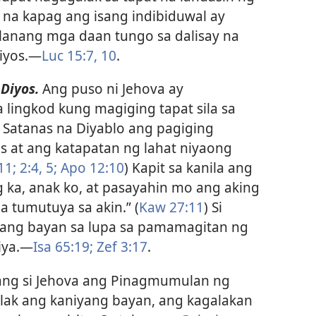
o na kapag ang isang indibiduwal ay
lanang mga daan tungo sa dalisay na
iyos.​—
Luc 15:7,
10
.
Diyos.
Ang puso ni Jehova ay
lingkod kung magiging tapat sila sa
 Satanas na Diyablo ang pagiging
 at ang katapatan ng lahat niyaong
11;
2:4, 5;
Apo 12:10
) Kapit sa kanila ang
ka, anak ko, at pasayahin mo ang aking
 tumutuya sa akin.” (
Kaw 27:11
) Si
yang bayan sa lupa sa pamamagitan ng
ya.​—
Isa 65:19;
Zef 3:17
.
ng si Jehova ang Pinagmumulan ng
lak ang kaniyang bayan, ang kagalakan