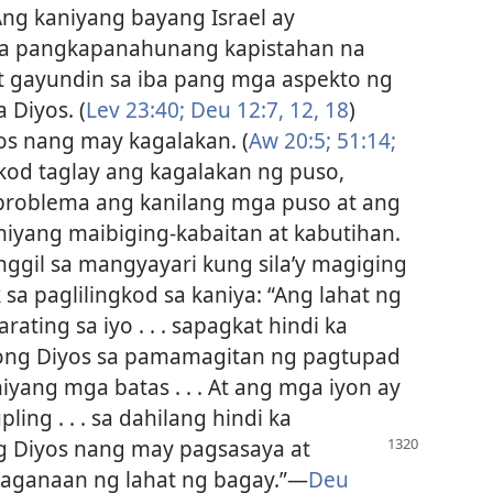
 Ang kaniyang bayang Israel ay
ga pangkapanahunang kapistahan na
 at gayundin sa iba pang mga aspekto ng
 Diyos. (
Lev 23:40;
Deu 12:7,
12,
18
)
yos nang may kagalakan. (
Aw 20:5;
51:14;
ngkod taglay ang kagalakan ng puso,
problema ang kanilang mga puso at ang
iyang maibiging-kabaitan at kabutihan.
ggil sa mangyayari kung sila’y magiging
a paglilingkod sa kaniya: “Ang lahat ng
ating sa iyo . . . sapagkat hindi ka
 iyong Diyos sa pamamagitan ng pagtupad
iyang mga batas . . . At ang mga iyon ay
pling . . . sa dahilang hindi ka
ng Diyos nang
may pagsasaya at
saganaan ng lahat ng bagay.”​—
Deu