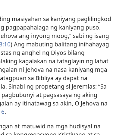
 ding masiyahan sa kaniyang paglilingkod
ang pagpapahalaga ng kaniyang puso.
 Jehova ang inyong moog,” sabi ng isang
8:10
) Ang mabuting balitang inihahayag
astas ng anghel ng Diyos bilang
laking kagalakan na tataglayin ng lahat
ngalan ni Jehova na nasa kaniyang mga
atagpuan sa Bibliya ay dapat na
a. Sinabi ng propetang si Jeremias: “Sa
ng pagbubunyi at pagsasaya ng aking
lan ay itinatawag sa akin, O Jehova na
16
.
ngan at matuwid na mga hudisyal na
ad sa kongregasyong Kristiyano at sa