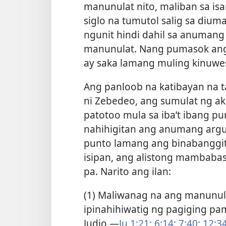
manunulat nito, maliban sa is
siglo na tumutol salig sa dium
ngunit hindi dahil sa anumang 
manunulat. Nang pumasok ang
ay saka lamang muling kinuwes
Ang panloob na katibayan na t
ni Zebedeo, ang sumulat ng a
patotoo mula sa iba’t ibang pu
nahihigitan ang anumang argu
punto lamang ang binabanggit 
isipan, ang alistong mambab
pa. Narito ang ilan:
(1) Maliwanag na ang manunulat
ipinahihiwatig ng pagiging pa
Judio.​—
Ju 1:21;
6:14;
7:40;
12:3