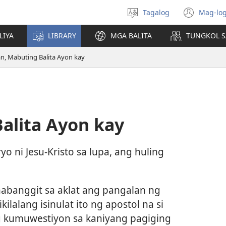
Tagalog
Mag-log
Pumili
(may
ng
bub
LIYA
LIBRARY
MGA BALITA
TUNGKOL S
wika
na
bag
an, Mabuting Balita Ayon kay
wind
alita Ayon kay
yo ni Jesu-Kristo sa lupa, ang huling
.
abanggit sa aklat ang pangalan ng
ilalang isinulat ito ng apostol na si
g kumuwestiyon sa kaniyang pagiging