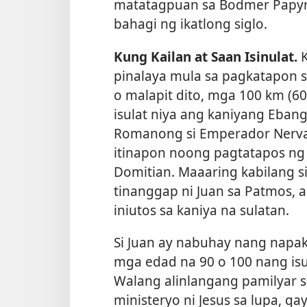
matatagpuan sa Bodmer Papyru
bahagi ng ikatlong siglo.
Kung Kailan at Saan Isinulat.
K
pinalaya mula sa pagkatapon s
o malapit dito, mga 100 km (
isulat niya ang kaniyang Ebang
Romanong si Emperador Nerva 
itinapon noong pagtatapos ng 
Domitian. Maaaring kabilang si
tinanggap ni Juan sa Patmos, 
iniutos sa kaniya na sulatan.
Si Juan ay nabuhay nang napak
mga edad na 90 o 100 nang isu
Walang alinlangang pamilyar si
ministeryo ni Jesus sa lupa, 