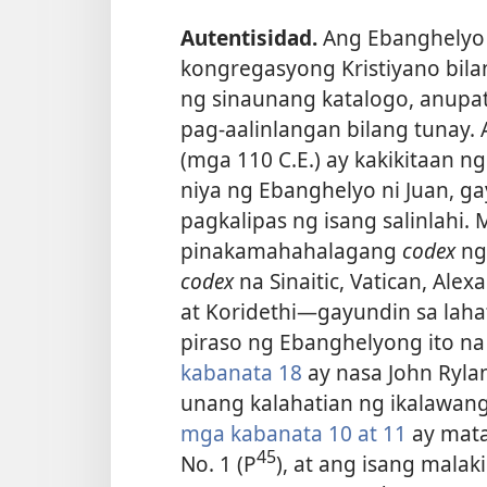
Autentisidad.
Ang Ebanghelyo 
kongregasyong Kristiyano bilan
ng sinaunang katalogo, anupa
pag-aalinlangan bilang tunay. 
(mga 110 C.E.) ay kakikitaan 
niya ng Ebanghelyo ni Juan, gay
pagkalipas ng isang salinlahi.
pinakamahahalagang
codex
ng
codex
na Sinaitic, Vatican, Ale
at Koridethi​—gayundin sa lah
piraso ng Ebanghelyong ito n
kabanata 18
ay nasa John Ryla
unang kalahatian ng ikalawang
mga kabanata 10 at
11
ay mata
45
No. 1 (P
), at ang isang mala