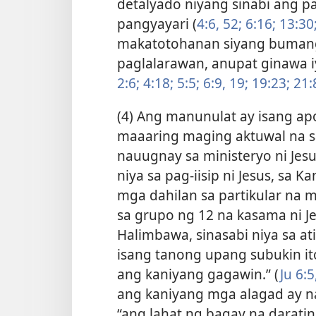
detalyado niyang sinabi ang
pangyayari (
4:6,
52;
6:16;
13:30
makatotohanan siyang bumang
paglalarawan, anupat ginawa 
2:6;
4:18;
5:5;
6:9,
19;
19:23;
21:
(4) Ang manunulat ay isang apo
maaaring maging aktuwal na s
nauugnay sa ministeryo ni Jesu
niya sa pag-iisip ni Jesus, sa
mga dahilan sa partikular na m
sa grupo ng 12 na kasama ni J
Halimbawa, sinasabi niya sa at
isang tanong upang subukin i
ang kaniyang gagawin.” (
Ju 6:5
ang kaniyang mga alagad ay n
“ang lahat ng bagay na darating