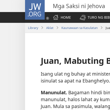
JW.ORG
Mga Saksi ni Jehova
HOME
TURO NG BIB
Library
Aklat
Kaunawaan sa Kasulatan
Ju
Juan, Mabuting B
Isang ulat ng buhay at minister
isinulat sa apat na Ebanghelyo
Manunulat.
Bagaman hindi bin
manunulat, halos lahat ay kumik
Juan. Mula sa pasimula, walan