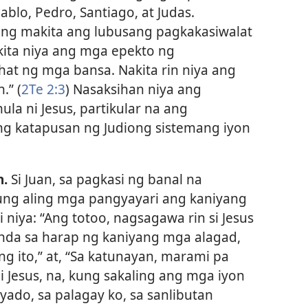
ablo, Pedro, Santiago, at Judas.
ng makita ang lubusang pagkakasiwalat
akita niya ang mga epekto ng
hat ng mga bansa. Nakita rin niya ang
.” (
2Te 2:3
) Nasaksihan niya ang
la ni Jesus, partikular na ang
ng katapusan ng Judiong sistemang iyon
n.
Si Juan, sa pagkasi ng banal na
kung aling mga pangyayari ang kaniyang
i niya: “Ang totoo, nagsagawa rin si Jesus
da sa harap ng kaniyang mga alagad,
g ito,” at, “Sa katunayan, marami pa
 Jesus, na, kung sakaling ang mga iyon
yado, sa palagay ko, sa sanlibutan