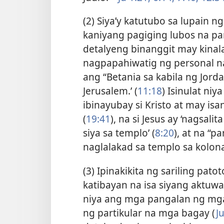
(2) Siya’y katutubo sa lupain n
kaniyang pagiging lubos na pa
detalyeng binanggit may kinal
nagpapahiwatig ng personal na
ang “Betania sa kabila ng Jorda
Jerusalem.’ (
11:18
) Isinulat ni
ibinayubay si Kristo at may is
(
19:41
), na si Jesus ay ‘nagsa
siya sa templo’ (
8:20
), at na “p
naglalakad sa templo sa kolon
(3) Ipinakikita ng sariling p
katibayan na isa siyang aktuwa
niya ang mga pangalan ng mg
ng partikular na mga bagay (
J