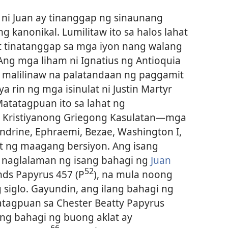
ni Juan ay tinanggap ng sinaunang
g kanonikal. Lumilitaw ito sa halos lahat
t tinatanggap sa mga iyon nang walang
Ang mga liham ni Ignatius ng Antioquia
ng malilinaw na palatandaan ng paggamit
a rin ng mga isinulat ni Justin Martyr
 Matatagpuan ito sa lahat ng
 Kristiyanong Griegong Kasulatan​—mga
xandrine, Ephraemi, Bezae, Washington I,
at ng maagang bersiyon. Ang isang
a naglalaman ng isang bahagi ng
Juan
52
nds Papyrus 457 (P
), na mula noong
 siglo. Gayundin, ang ilang bahagi ng
tagpuan sa Chester Beatty Papyrus
king bahagi ng buong aklat ay