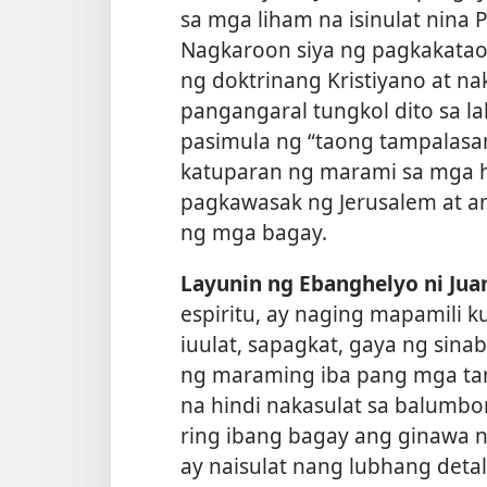
sa mga liham na isinulat nina P
Nagkaroon siya ng pagkakatao
ng doktrinang Kristiyano at n
pangangaral tungkol dito sa la
pasimula ng “taong tampalasan
katuparan ng marami sa mga hu
pagkawasak ng Jerusalem at a
ng mga bagay.
Layunin ng Ebanghelyo ni Jua
espiritu, ay naging mapamili 
iuulat, sapagkat, gaya ng sinab
ng maraming iba pang mga tan
na hindi nakasulat sa balumbon
ring ibang bagay ang ginawa ni
ay naisulat nang lubhang detal