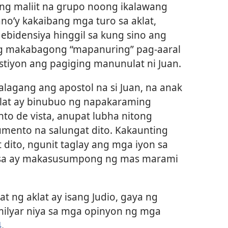
ang maliit na grupo noong ikalawang
ano’y kakaibang mga turo sa aklat,
ebidensiya hinggil sa kung sino ang
 makabagong “mapanuring” pag-aaral
tiyon ang pagiging manunulat ni Juan.
alagang ang apostol na si Juan, na anak
klat ay binubuo ng napakaraming
nto de vista, anupat lubha nitong
mento na salungat dito. Kakaunting
dito, ngunit taglay ang mga iyon sa
asa ay makasusumpong ng mas marami
 ng aklat ay isang Judio, gaya ng
milyar niya sa mga opinyon ng mga
4
.