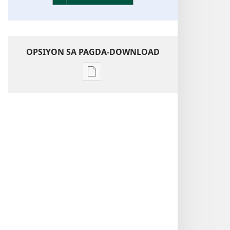
OPSIYON SA PAGDA-DOWNLOAD
Opsiyon
sa
pagda-
download
ng
publikasyon
Kaunawaan
sa
Kasulatan