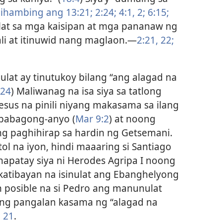
ihambing ang 13:21;
2:24;
4:1, 2;
6:15;
lat sa mga kaisipan at mga pananaw ng
li at itinuwid nang maglaon.​—
2:21, 22;
lat ay tinutukoy bilang “ang alagad na
24
) Maliwanag na isa siya sa tatlong
Jesus na pinili niyang makasama sa ilang
babagong-anyo (
Mar 9:2
) at noong
g paghihirap sa hardin ng Getsemani.
tol na iyon, hindi maaaring si Santiago
napatay siya ni Herodes Agripa I noong
atibayan na isinulat ang Ebanghelyong
n posible na si Pedro ang manunulat
ang pangalan kasama ng “alagad na
, 21
.