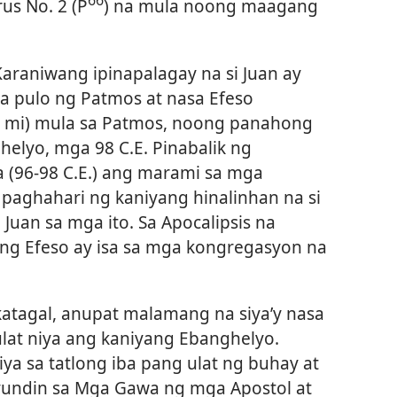
66
s No. 2 (P
) na mula noong maagang
araniwang ipinapalagay na si Juan ay
a pulo ng Patmos at nasa Efeso
60 mi) mula sa Patmos, noong panahong
helyo, mga 98 C.E. Pinabalik ng
(96-98 C.E.) ang marami sa mga
paghahari ng kaniyang hinalinhan na si
 Juan sa mga ito. Sa Apocalipsis na
ang Efeso ay isa sa mga kongregasyon na
atagal, anupat malamang na siya’y nasa
lat niya ang kaniyang Ebanghelyo.
ya sa tatlong iba pang ulat ng buhay at
gayundin sa Mga Gawa ng mga Apostol at