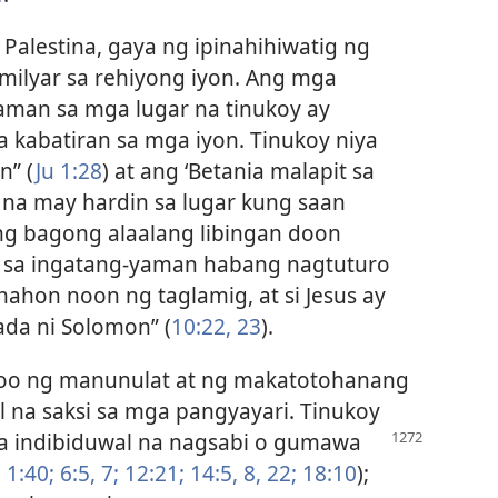
g Palestina, gaya ng ipinahihiwatig ng
milyar sa rehiyong iyon. Ang mga
aman sa mga lugar na tinukoy ay
 kabatiran sa mga iyon. Tinukoy niya
n” (
Ju 1:28
) at ang ‘Betania malapit sa
ya na may hardin sa lugar kung saan
ang bagong alaalang libingan doon
lita sa ingatang-yaman habang nagtuturo
anahon noon ng taglamig, at si Jesus ay
ada ni Solomon” (
10:22, 23
).
atotoo ng manunulat at ng makatotohanang
l na saksi sa mga pangyayari. Tinukoy
a indibiduwal na nagsabi o gumawa
u 1:40;
6:5,
7;
12:21;
14:5,
8,
22;
18:10
);