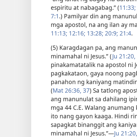
espiritu at nabagabag.” (
11:33;
7:1
.) Pamilyar din ang manunu
mga apostol, na ang ilan ay ma
11:13;
12:16;
13:28;
20:9;
21:4
.
(5) Karagdagan pa, ang manunu
minamahal ni Jesus.” (
Ju 21:20,
pinakamatatalik na apostol ni 
pagkakataon, gaya noong pag
panahon ng kaniyang matindin
(
Mat 26:36, 37
) Sa tatlong apos
ang manunulat sa dahilang ipi
mga 44 C.E. Walang anumang k
ito nang gayon kaaga. Hindi ri
sapagkat binanggit ang kaniy
minamahal ni Jesus.”​—
Ju 21:20