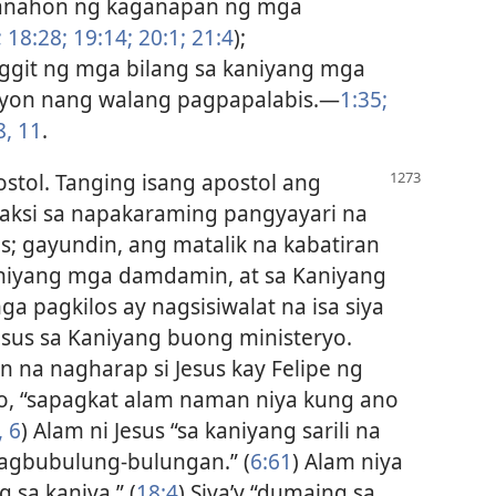
 panahon ng kaganapan ng mga
;
18:28;
19:14;
20:1;
21:4
);
git ng mga bilang sa kaniyang mga
iyon nang walang pagpapalabis.​—
1:35;
8,
11
.
stol. Tanging isang apostol ang
aksi sa napakaraming pangyayari na
s; gayundin, ang matalik na kabatiran
 Kaniyang mga damdamin, at sa Kaniyang
ga pagkilos ay nagsisiwalat na isa siya
esus sa Kaniyang buong ministeryo.
in na nagharap si Jesus kay Felipe ng
to, “sapagkat alam naman niya kung ano
, 6
) Alam ni Jesus “sa kaniyang sarili na
agbubulung-bulungan.” (
6:61
) Alam niya
 sa kaniya.” (
18:4
) Siya’y “dumaing sa