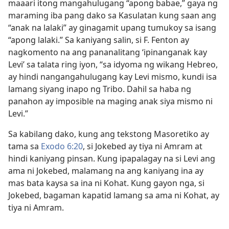
maaari itong mangahulugang “apong babae,” gaya ng
maraming iba pang dako sa Kasulatan kung saan ang
“anak na lalaki” ay ginagamit upang tumukoy sa isang
“apong lalaki.” Sa kaniyang salin, si F. Fenton ay
nagkomento na ang pananalitang ‘ipinanganak kay
Levi’ sa talata ring iyon, “sa idyoma ng wikang Hebreo,
ay hindi nangangahulugang kay Levi mismo, kundi isa
lamang siyang inapo ng Tribo. Dahil sa haba ng
panahon ay imposible na maging anak siya mismo ni
Levi.”
Sa kabilang dako, kung ang tekstong Masoretiko ay
tama sa
Exodo 6:20
, si Jokebed ay tiya ni Amram at
hindi kaniyang pinsan. Kung ipapalagay na si Levi ang
ama ni Jokebed, malamang na ang kaniyang ina ay
mas bata kaysa sa ina ni Kohat. Kung gayon nga, si
Jokebed, bagaman kapatid lamang sa ama ni Kohat, ay
tiya ni Amram.