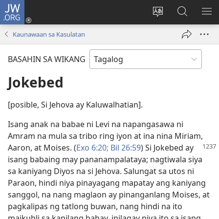
JW.ORG
Mag-
log
Baguhin
Maghana
IPA
In
ang
sa
AN
Kaunawaan sa Kasulatan
(may
wika
JW.ORG
ME
bubukas
ng
BASAHIN SA WIKANG
na
site
bagong
Jokebed
window)
[posible, Si Jehova ay Kaluwalhatian].
Isang anak na babae ni Levi na napangasawa ni
Amram na mula sa tribo ring iyon at ina nina Miriam,
Aaron, at Moises. (
Exo 6:20;
Bil 26:59
) Si Jokebed
ay
isang babaing may pananampalataya; nagtiwala siya
sa kaniyang Diyos na si Jehova. Salungat sa utos ni
Paraon, hindi niya pinayagang mapatay ang kaniyang
sanggol, na nang maglaon ay pinanganlang Moises, at
pagkalipas ng tatlong buwan, nang hindi na ito
maikubli sa kanilang bahay, inilagay niya ito sa isang