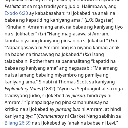
Peshitta
at sa mga tradisyong Judio. Halimbawa, ang
Exodo 6:20
ay kababasahan: “si Jokabed na anak na
babae ng kapatid ng kaniyang ama.” (
LXX,
Bagster)
“Kinuha ni Amram ang anak na babae ng kaniyang tiyo
na si Jokhaber.” (
La
) “Nang mag-asawa si Amram,
kinuha niya ang kaniyang pinsan na si Jokabad.” (
Fn
)
“Napangasawa ni Amram ang isa niyang kamag-anak
na babae na tinatawag na Jokabed.” (
Kx
) Isang
talababa ni Rotherham sa pananalitang “kapatid na
babae ng kaniyang ama” ang nagsasabi: “Malamang
na isa lamang babaing miyembro ng pamilya ng
kaniyang ama.” Sinabi ni Thomas Scott sa kaniyang
Explanatory Notes
(1832): “Ayon sa Septuagint at sa mga
tradisyong Judio, si Jokebed ay
pinsan,
hindi
tiya
ni
Amram.” “Ipinapalagay ng pinakamahuhusay na
kritiko na si Jokebed ay
pinsang buo
ni Amram, at hindi
kaniyang
tiya.”
(
Commentary
ni Clarke) Nang sabihin sa
Bilang 26:59
na si Jokebed ay “anak na babae ni Levi,”