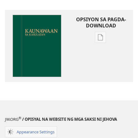
OPSIYON SA PAGDA-
DOWNLOAD
Opsiyon
sa
pagda-
download
ng
publikasyon
Kaunawaan
sa
Kasulatan
®
JW.ORG
/ OPISYAL NA WEBSITE NG MGA SAKSI NI JEHOVA
Appearance Settings