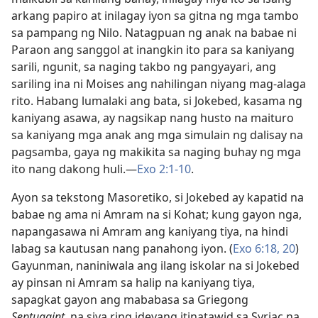
arkang papiro at inilagay iyon sa gitna ng mga tambo
sa pampang ng Nilo. Natagpuan ng anak na babae ni
Paraon ang sanggol at inangkin ito para sa kaniyang
sarili, ngunit, sa naging takbo ng pangyayari, ang
sariling ina ni Moises ang nahilingan niyang mag-alaga
rito. Habang lumalaki ang bata, si Jokebed, kasama ng
kaniyang asawa, ay nagsikap nang husto na maituro
sa kaniyang mga anak ang mga simulain ng dalisay na
pagsamba, gaya ng makikita sa naging buhay ng mga
ito nang dakong huli.​—
Exo 2:1-10
.
Ayon sa tekstong Masoretiko, si Jokebed ay kapatid na
babae ng ama ni Amram na si Kohat; kung gayon nga,
napangasawa ni Amram ang kaniyang tiya, na hindi
labag sa kautusan nang panahong iyon. (
Exo 6:18,
20
)
Gayunman, naniniwala ang ilang iskolar na si Jokebed
ay pinsan ni Amram sa halip na kaniyang tiya,
sapagkat gayon ang mababasa sa Griegong
Septuagint,
na siya ring ideyang itinatawid sa Syriac na