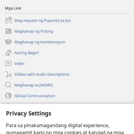
Mga Link
Mag-request ng Pupunta sa Iyo
Maghanap ng Pulong
(may
bubukas
Maghanap ng Kombensiyon
(may
na
bubukas
bagong
Ano’ng Bago?
na
window)
bagong
Video
window)
Videos with Audio Descriptions
Maghanap sa JW.ORG
Global Communication
Help
Privacy Settings
Donasyon
(may
Para sa pinakamagandang digital experience,
bubukas
gumagamit kami ng mga cookies at katulad na mga