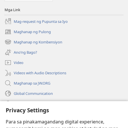
Mga Link
Mag-request ng Pupunta sa Iyo
Maghanap ng Pulong
(may
bubukas
Maghanap ng Kombensiyon
(may
na
bubukas
bagong
Ano’ng Bago?
na
window)
bagong
Video
window)
Videos with Audio Descriptions
Maghanap sa JW.ORG
Global Communication
Help
Privacy Settings
Donasyon
(may
Para sa pinakamagandang digital experience,
bubukas