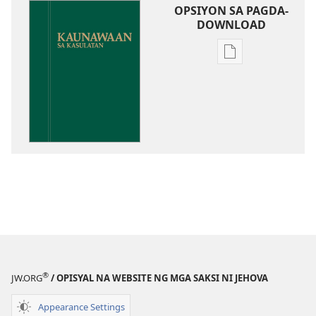
OPSIYON SA PAGDA-
DOWNLOAD
Opsiyon
sa
pagda-
download
ng
publikasyon
Kaunawaan
sa
Kasulatan
®
JW.ORG
/ OPISYAL NA WEBSITE NG MGA SAKSI NI JEHOVA
Appearance Settings