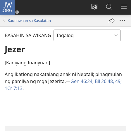
JW.ORG
Mag-
log
Baguhin
Maghana
IPA
In
ang
sa
AN
Kaunawaan sa Kasulatan
(may
wika
JW.ORG
ME
bubukas
ng
BASAHIN SA WIKANG
na
site
bagong
Jezer
window)
[Kaniyang Inanyuan].
Ang ikatlong nakatalang anak ni Neptali; pinagmulan
ng pamilya ng mga Jezerita.​—
Gen 46:24;
Bil 26:48, 49;
1Cr 7:13
.