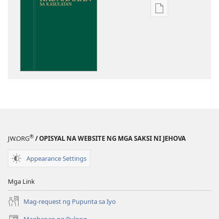
Opsiyon
sa
pagda-
download
ng
publikasyon
Kaunawaan
sa
Kasulatan
®
JW.ORG
/ OPISYAL NA WEBSITE NG MGA SAKSI NI JEHOVA
Appearance Settings
Mga Link
Mag-request ng Pupunta sa Iyo
Maghanap ng Pulong