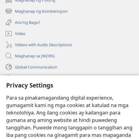
(may
bubukas
Maghanap ng Kombensiyon
(may
na
bubukas
bagong
Ano’ng Bago?
na
window)
bagong
Video
window)
Videos with Audio Descriptions
Maghanap sa JW.ORG
Global Communication
Help
Privacy Settings
Donasyon
(may
Para sa pinakamagandang digital experience,
bubukas
gumagamit kami ng mga cookies at katulad na mga
na
Watchtower ONLINE LIBRARY™
teknolohiya. Ang ilang cookies ay kailangan para
(may
bagong
gumana ang aming website at hindi puwedeng
bubukas
window)
®
JW Hub
na
tanggihan. Puwede mong tanggapin o tanggihan ang
(may
bagong
bubukas
iba pang cookies na ginagamit para mas mapaganda
window)
®
JW Library