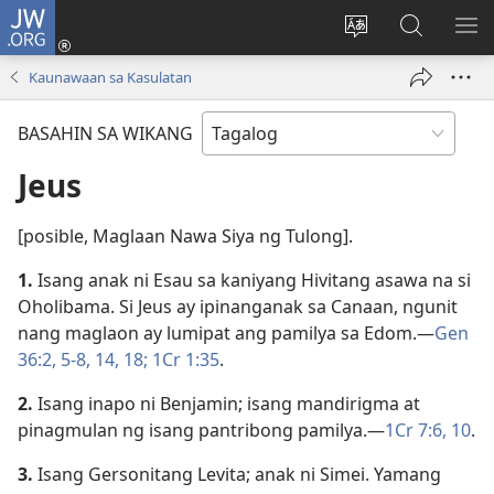
JW.ORG
Mag-
log
Baguhin
Maghana
IPA
In
ang
sa
AN
Kaunawaan sa Kasulatan
(may
wika
JW.ORG
ME
bubukas
ng
BASAHIN SA WIKANG
na
site
bagong
Jeus
window)
[posible, Maglaan Nawa Siya ng Tulong].
1.
Isang anak ni Esau sa kaniyang Hivitang asawa na si
Oholibama. Si Jeus ay ipinanganak sa Canaan, ngunit
nang maglaon ay lumipat ang pamilya sa Edom.​—
Gen
36:2,
5-8,
14,
18;
1Cr 1:35
.
2.
Isang inapo ni Benjamin; isang mandirigma at
pinagmulan ng isang pantribong pamilya.​—
1Cr 7:6,
10
.
3.
Isang Gersonitang Levita; anak ni Simei. Yamang