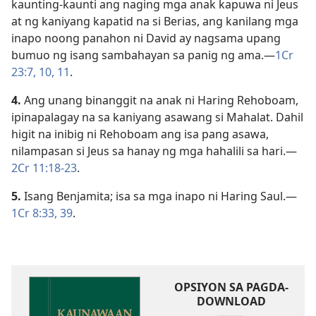
kaunting-kaunti ang naging mga anak kapuwa ni Jeus
at ng kaniyang kapatid na si Berias, ang kanilang mga
inapo noong panahon ni David ay nagsama upang
bumuo ng isang sambahayan sa panig ng ama.​—
1Cr
23:7,
10, 11
.
4.
Ang unang binanggit na anak ni Haring Rehoboam,
ipinapalagay na sa kaniyang asawang si Mahalat. Dahil
higit na inibig ni Rehoboam ang isa pang asawa,
nilampasan si Jeus sa hanay ng mga hahalili sa hari.​—
2Cr 11:18-23
.
5.
Isang Benjamita; isa sa mga inapo ni Haring Saul.​—
1Cr 8:33,
39
.
OPSIYON SA PAGDA-
DOWNLOAD