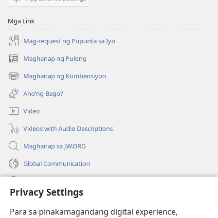
Mga Link
Mag-request ng Pupunta sa Iyo
Maghanap ng Pulong
(may
bubukas
Maghanap ng Kombensiyon
(may
na
bubukas
bagong
Ano’ng Bago?
na
window)
bagong
Video
window)
Videos with Audio Descriptions
Maghanap sa JW.ORG
Global Communication
Help
Privacy Settings
Donasyon
(may
Para sa pinakamagandang digital experience,