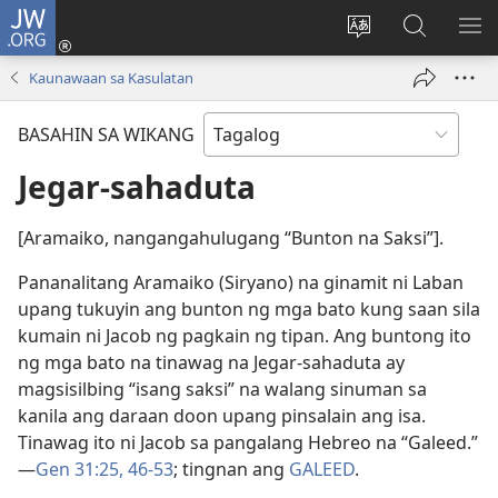
JW.ORG
Mag-
log
Baguhin
Maghana
IPA
In
ang
sa
AN
Kaunawaan sa Kasulatan
(may
wika
JW.ORG
ME
bubukas
ng
BASAHIN SA WIKANG
na
site
bagong
Jegar-sahaduta
window)
[Aramaiko, nangangahulugang “Bunton na Saksi”].
Pananalitang Aramaiko (Siryano) na ginamit ni Laban
upang tukuyin ang bunton ng mga bato kung saan sila
kumain ni Jacob ng pagkain ng tipan. Ang buntong ito
ng mga bato na tinawag na Jegar-sahaduta ay
magsisilbing “isang saksi” na walang sinuman sa
kanila ang daraan doon upang pinsalain ang isa.
Tinawag ito ni Jacob sa pangalang Hebreo na “Galeed.”​
—
Gen 31:25,
46-53
; tingnan ang
GALEED
.