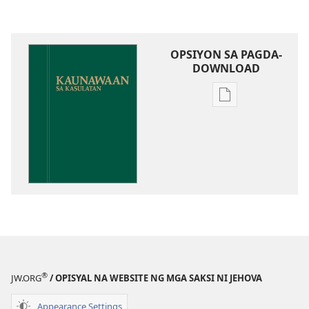
OPSIYON SA PAGDA-
DOWNLOAD
Opsiyon
sa
pagda-
download
ng
publikasyon
Kaunawaan
sa
Kasulatan
®
JW.ORG
/ OPISYAL NA WEBSITE NG MGA SAKSI NI JEHOVA
Appearance Settings