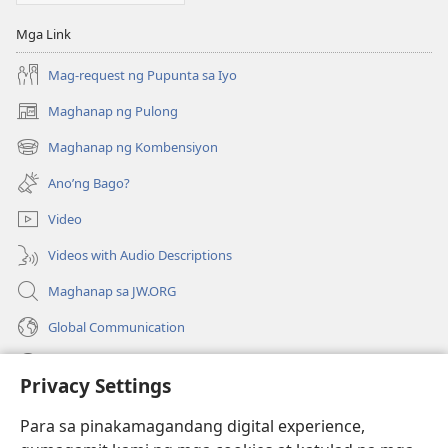
Mga Link
Mag-request ng Pupunta sa Iyo
Maghanap ng Pulong
(may
bubukas
Maghanap ng Kombensiyon
(may
na
bubukas
bagong
Ano’ng Bago?
na
window)
bagong
Video
window)
Videos with Audio Descriptions
Maghanap sa JW.ORG
Global Communication
Help
Privacy Settings
Donasyon
(may
Para sa pinakamagandang digital experience,
bubukas