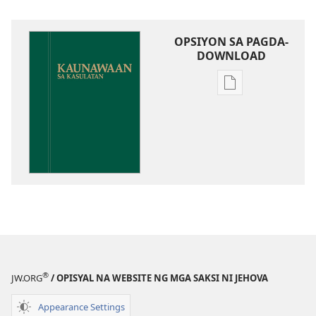
OPSIYON SA PAGDA-
DOWNLOAD
Opsiyon
sa
pagda-
download
ng
publikasyon
Kaunawaan
sa
Kasulatan
®
JW.ORG
/ OPISYAL NA WEBSITE NG MGA SAKSI NI JEHOVA
Appearance Settings