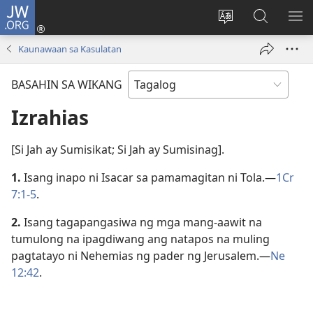
JW.ORG
Mag-
log
Baguhin
Maghana
IPA
In
ang
sa
AN
Kaunawaan sa Kasulatan
(may
wika
JW.ORG
ME
bubukas
ng
BASAHIN SA WIKANG
na
site
bagong
Izrahias
window)
[Si Jah ay Sumisikat; Si Jah ay Sumisinag].
1.
Isang inapo ni Isacar sa pamamagitan ni Tola.​—
1Cr
7:1-5
.
2.
Isang tagapangasiwa ng mga mang-aawit na
tumulong na ipagdiwang ang natapos na muling
pagtatayo ni Nehemias ng pader ng Jerusalem.​—
Ne
12:42
.