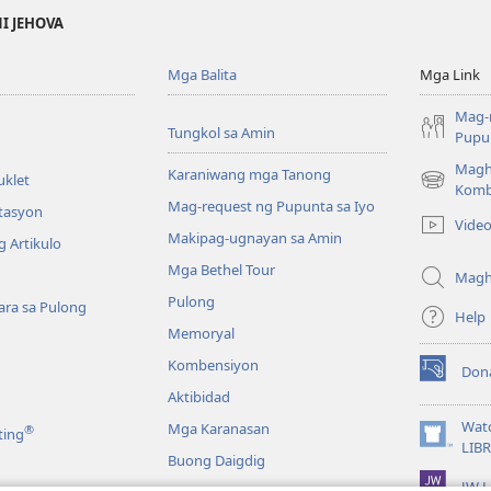
NI JEHOVA
Mga Balita
Mga Link
Mag-
Tungkol sa Amin
Pupun
Magh
Karaniwang mga Tanong
uklet
(may
Komb
Mag-request ng Pupunta sa Iyo
bubukas
itasyon
Vide
na
Makipag-ugnayan sa Amin
 Artikulo
bagong
Mga Bethel Tour
window)
Magh
Pulong
ra sa Pulong
Help
Memoryal
Kombensiyon
Don
(may
Aktibidad
bubukas
na
Wat
Mga Karanasan
®
ting
bagong
(may
LIB
Buong Daigdig
window)
bubukas
JW L
na