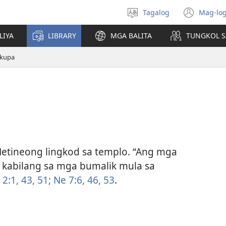
Tagalog
Mag-log
Pumili
(may
ng
bub
LIYA
LIBRARY
MGA BALITA
TUNGKOL S
wika
na
bag
kupa
wind
Netineong lingkod sa templo. “Ang mga
 kabilang sa mga bumalik mula sa
 2:1,
43,
51;
Ne 7:6,
46,
53
.