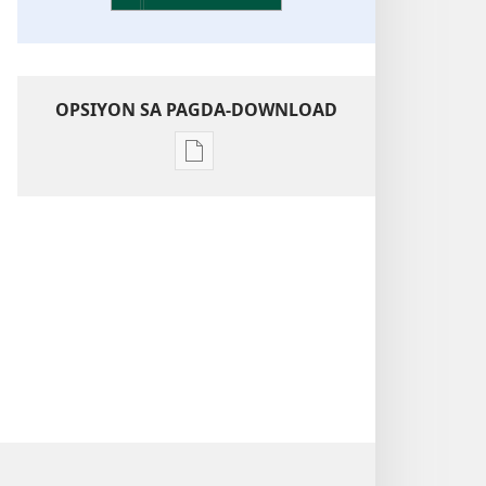
OPSIYON SA PAGDA-DOWNLOAD
Opsiyon
sa
pagda-
download
ng
publikasyon
Kaunawaan
sa
Kasulatan