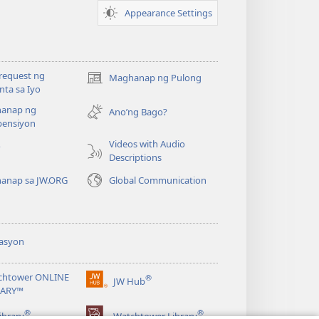
Appearance Settings
request ng
Maghanap ng Pulong
(may
ta sa Iyo
bubukas
anap ng
na
Ano’ng Bago?
ensiyon
bagong
window)
Videos with Audio
o
Descriptions
anap sa JW.ORG
Global Communication
asyon
chtower ONLINE
®
JW Hub
(may
RARY™
bubukas
®
®
na
ibrary
Watchtower Library