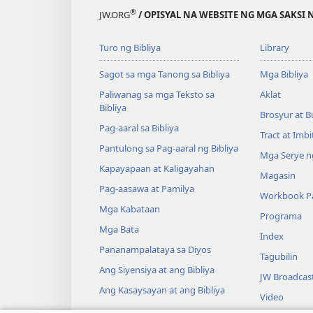
®
JW.ORG
/ OPISYAL NA WEBSITE NG MGA SAKSI 
Turo ng Bibliya
Library
Sagot sa mga Tanong sa Bibliya
Mga Bibliya
Paliwanag sa mga Teksto sa
Aklat
Bibliya
Brosyur at B
Pag-aaral sa Bibliya
Tract at Imb
Pantulong sa Pag-aaral ng Bibliya
Mga Serye ng
Kapayapaan at Kaligayahan
Magasin
Pag-aasawa at Pamilya
Workbook Pa
Mga Kabataan
Programa
Mga Bata
Index
Pananampalataya sa Diyos
Tagubilin
Ang Siyensiya at ang Bibliya
JW Broadcas
Ang Kasaysayan at ang Bibliya
Video