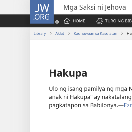
JW.ORG
Mga Saksi ni Jehova
HOME
TURO NG BIB
Library
Aklat
Kaunawaan sa Kasulatan
Ha
Hakupa
Ulo ng isang pamilya ng mga 
anak ni Hakupa” ay nakatalang
pagkatapon sa Babilonya.​—
Ezr