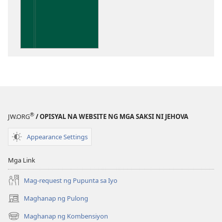
sa
pagda-
download
ng
publikasyon
Kaunawaan
sa
Kasulatan
®
JW.ORG
/ OPISYAL NA WEBSITE NG MGA SAKSI NI JEHOVA
Appearance Settings
Mga Link
Mag-request ng Pupunta sa Iyo
Maghanap ng Pulong
(may
bubukas
Maghanap ng Kombensiyon
(may
na