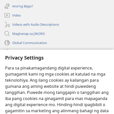
bubukas
bagong
Ano’ng Bago?
na
window)
bagong
Video
window)
Videos with Audio Descriptions
Maghanap sa JW.ORG
Global Communication
Help
Privacy Settings
Donasyon
(may
Para sa pinakamagandang digital experience,
bubukas
gumagamit kami ng mga cookies at katulad na mga
na
Watchtower ONLINE LIBRARY™
teknolohiya. Ang ilang cookies ay kailangan para
(may
bagong
gumana ang aming website at hindi puwedeng
bubukas
window)
®
JW Hub
na
tanggihan. Puwede mong tanggapin o tanggihan ang
(may
bagong
bubukas
iba pang cookies na ginagamit para mas mapaganda
window)
®
JW Library
na
ang digital experience mo. Hinding-hindi ipagbibili o
bagong
gagamitin sa marketing ang alinmang bahagi ng data
window)
®
Watchtower Library