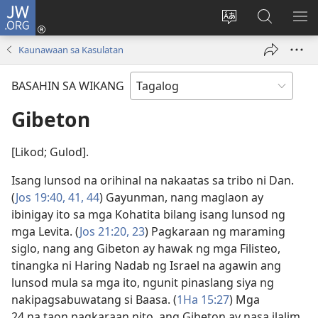
JW.ORG
Mag-
log
Baguhin
Maghana
IPA
In
ang
sa
AN
Kaunawaan sa Kasulatan
(may
wika
JW.ORG
ME
bubukas
ng
BASAHIN SA WIKANG
na
site
bagong
Gibeton
window)
[Likod; Gulod].
Isang lunsod na orihinal na nakaatas sa tribo ni Dan.
(
Jos 19:40, 41,
44
) Gayunman, nang maglaon ay
ibinigay ito sa mga Kohatita bilang isang lunsod ng
mga Levita. (
Jos 21:20,
23
) Pagkaraan ng maraming
siglo, nang ang Gibeton ay hawak ng mga Filisteo,
tinangka ni Haring Nadab ng Israel na agawin ang
lunsod mula sa mga ito, ngunit pinaslang siya ng
nakipagsabuwatang si Baasa. (
1Ha 15:27
) Mga
24 na taon pagkaraan nito, ang Gibeton ay nasa ilalim