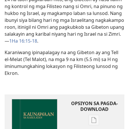
ng kontrol ng mga Filisteo nang si Omri, na pinuno ng
hukbo ng Israel, ay magkampo laban sa lunsod. Nang
ibunyi siya bilang hari ng mga Israelitang nagkakampo
roon, itinigil ni Omri ang pagkubkob sa Gibeton upang
salakayin ang karibal niyang hari ng Israel na si Zimri.​
—
1Ha 16:15-18
.
Karaniwang ipinapalagay na ang Gibeton ay ang Tell
el-Melat (Tel Malot), na mga 9 na km (5.5 mi) sa H ng
iminumungkahing lokasyon ng Filisteong lunsod ng
Ekron.
OPSIYON SA PAGDA-
DOWNLOAD
Opsiyon