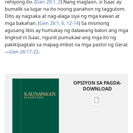
rehiyong ito. (
Gen 20:1, 2
) Nang maglaon, si Isaac ay
bumalik sa lugar na ito noong panahon ng taggutom.
Dito ay nagsaka at nag-alaga siya ng mga kawan at
mga bakahan. (
Gen 26:1,
6,
12-14
) Sa mismong
agusang libis ay humukay ng dalawang balon ang mga
lingkod ni Isaac, ngunit pumukaw ang mga ito ng
pakikipagtalo sa mapag-imbot na mga pastol ng Gerar.​
—
Gen 26:17-22
.
OPSIYON SA PAGDA-
DOWNLOAD
Opsiyon
sa
pagda-
download
ng