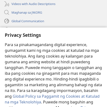
Videos with Audio Descriptions
Maghanap sa JW.ORG
Global Communication
Help
Privacy Settings
Donasyon
(may
Para sa pinakamagandang digital experience,
bubukas
gumagamit kami ng mga cookies at katulad na mga
na
Watchtower ONLINE LIBRARY™
teknolohiya. Ang ilang cookies ay kailangan para
(may
bagong
gumana ang aming website at hindi puwedeng
bubukas
window)
®
JW Hub
na
tanggihan. Puwede mong tanggapin o tanggihan ang
(may
bagong
bubukas
iba pang cookies na ginagamit para mas mapaganda
window)
®
JW Library
na
ang digital experience mo. Hinding-hindi ipagbibili o
bagong
gagamitin sa marketing ang alinmang bahagi ng data
window)
®
Watchtower Library
na ito. Para sa karagdagang impormasyon, basahin
ang
Global Policy sa Paggamit ng Cookies at Katulad
na mga Teknolohiya
. Puwede mong baguhin ang