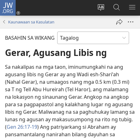
JW.ORG
Mag-
log
Baguhin
Maghana
IPA
In
ang
sa
AN
Kaunawaan sa Kasulatan
(may
wika
JW.ORG
ME
bubukas
ng
BASAHIN SA WIKANG
na
site
bagong
Gerar, Agusang Libis ng
window)
Sa nakalipas na mga taon, iminumungkahi na ang
agusang libis ng Gerar ay ang Wadi esh-Shariʽah
(Nahal Gerar), na umaagos nang mga 0.5 km (0.3 mi)
sa T ng Tell Abu Hureirah (Tel Haror), ang malamang
na lokasyon ng sinaunang Gerar. Angkop na angkop
para sa pagpapastol ang kalakhang lugar ng agusang
libis ng Gerar. Maliwanag na sa paghuhukay lamang sa
lunas ng agusan ay makasusumpong na rito ng tubig.
(
Gen 26:17-19
) Ang patriyarkang si Abraham ay
pansamantalang nanirahan bilang dayuhan sa