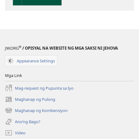
publikasyon
Kaunawaan
sa
Kasulatan
®
JW.ORG
/ OPISYAL NA WEBSITE NG MGA SAKSI NI JEHOVA
Appearance Settings
Mga Link
Mag-request ng Pupunta sa Iyo
Maghanap ng Pulong
(may
bubukas
Maghanap ng Kombensiyon
(may
na
bubukas
bagong
Ano’ng Bago?
na
window)
bagong
Video
window)