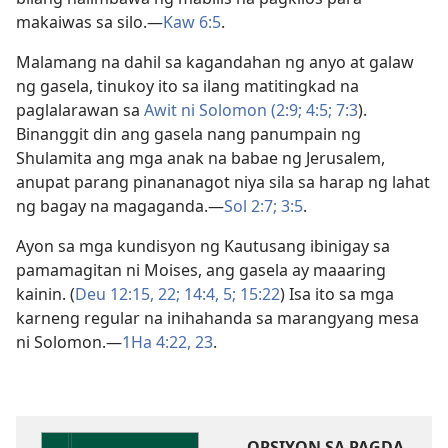
makaiwas sa silo.​—
Kaw 6:5
.
Malamang na dahil sa kagandahan ng anyo at galaw
ng gasela, tinukoy ito sa ilang matitingkad na
paglalarawan sa
Awit ni Solomon (2:9;
4:5;
7:3
).
Binanggit din ang gasela nang panumpain ng
Shulamita ang mga anak na babae ng Jerusalem,
anupat parang pinananagot niya sila sa harap ng lahat
ng bagay na magaganda.​—
Sol 2:7;
3:5
.
Ayon sa mga kundisyon ng Kautusang ibinigay sa
pamamagitan ni Moises, ang gasela ay maaaring
kainin. (
Deu 12:15,
22;
14:4, 5;
15:22
) Isa ito sa mga
karneng regular na inihahanda sa marangyang mesa
ni Solomon.​—
1Ha 4:22, 23
.
OPSIYON SA PAGDA-