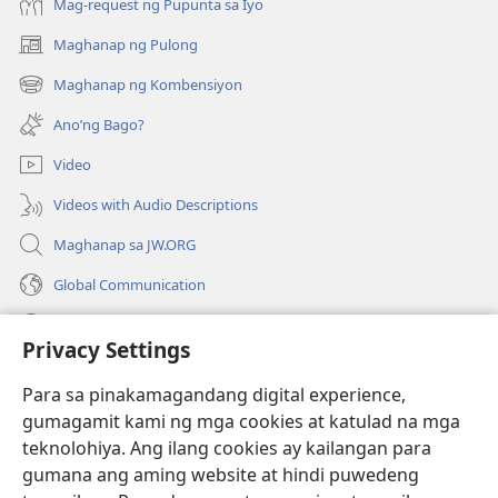
Mag-request ng Pupunta sa Iyo
Maghanap ng Pulong
(may
bubukas
Maghanap ng Kombensiyon
(may
na
bubukas
bagong
Ano’ng Bago?
na
window)
bagong
Video
window)
Videos with Audio Descriptions
Maghanap sa JW.ORG
Global Communication
Help
Privacy Settings
Donasyon
(may
Para sa pinakamagandang digital experience,
bubukas
gumagamit kami ng mga cookies at katulad na mga
na
Watchtower ONLINE LIBRARY™
teknolohiya. Ang ilang cookies ay kailangan para
(may
bagong
gumana ang aming website at hindi puwedeng
bubukas
window)
®
JW Hub
na