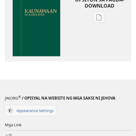
DOWNLOAD
Opsiyon
sa
pagda-
download
ng
publikasyon
Kaunawaan
sa
Kasulatan
®
JW.ORG
/ OPISYAL NA WEBSITE NG MGA SAKSI NI JEHOVA
Appearance Settings
Mga Link