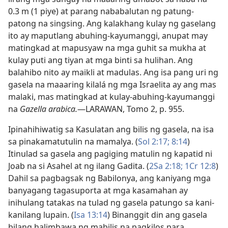
0.3 m (1 piye) at parang nababalutan ng patung-
patong na singsing. Ang kalakhang kulay ng gaselang
ito ay maputlang abuhing-kayumanggi, anupat may
matingkad at mapusyaw na mga guhit sa mukha at
kulay puti ang tiyan at mga binti sa hulihan. Ang
balahibo nito ay maikli at madulas. Ang isa pang uri ng
gasela na maaaring kilalá ng mga Israelita ay ang mas
malaki, mas matingkad at kulay-abuhing-kayumanggi
na
Gazella arabica.
​—LARAWAN, Tomo 2, p. 955.
Ipinahihiwatig sa Kasulatan ang bilis ng gasela, na isa
sa pinakamatutulin na mamalya. (
Sol 2:17;
8:14
)
Itinulad sa gasela ang pagiging matulin ng kapatid ni
Joab na si Asahel at ng ilang Gadita. (
2Sa 2:18;
1Cr 12:8
)
Dahil sa pagbagsak ng Babilonya, ang kaniyang mga
banyagang tagasuporta at mga kasamahan ay
inihulang tatakas na tulad ng gasela patungo sa kani-
kanilang lupain. (
Isa 13:14
) Binanggit din ang gasela
bilang halimbawa ng mabilis na pagkilos para