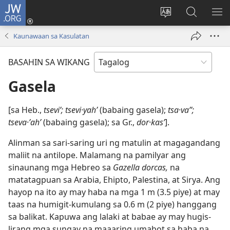
JW.ORG
Mag-
log
Baguhin
Maghana
IPA
In
ang
sa
AN
Kaunawaan sa Kasulatan
(may
wika
JW.ORG
ME
bubukas
ng
BASAHIN SA WIKANG
na
site
bagong
Gasela
window)
[sa Heb.,
tseviʹ; tsevi·yahʹ
(babaing gasela);
tsa·vaʼʹ;
tseva·ʼahʹ
(babaing gasela); sa Gr.,
dor·kasʹ
].
Alinman sa sari-saring uri ng matulin at magagandang
maliit na antilope. Malamang na pamilyar ang
sinaunang mga Hebreo sa
Gazella dorcas,
na
matatagpuan sa Arabia, Ehipto, Palestina, at Sirya. Ang
hayop na ito ay may haba na mga 1 m (3.5 piye) at may
taas na humigit-kumulang sa 0.6 m (2 piye) hanggang
sa balikat. Kapuwa ang lalaki at babae ay may hugis-
lirang mga sungay na maaaring umabot sa haba na