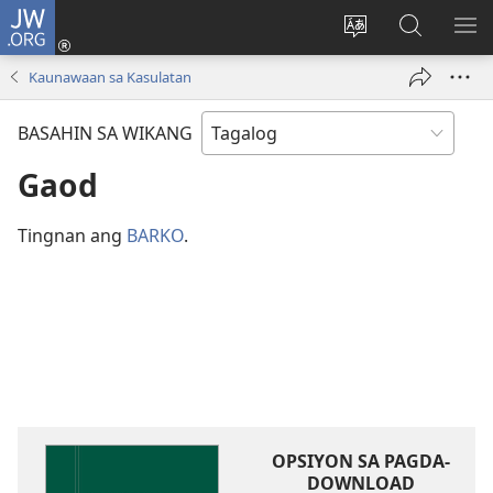
JW.ORG
Mag-
log
Baguhin
Maghana
IPA
In
ang
sa
AN
Kaunawaan sa Kasulatan
(may
wika
JW.ORG
ME
bubukas
ng
BASAHIN SA WIKANG
na
site
bagong
Gaod
window)
Tingnan ang
BARKO
.
OPSIYON SA PAGDA-
DOWNLOAD