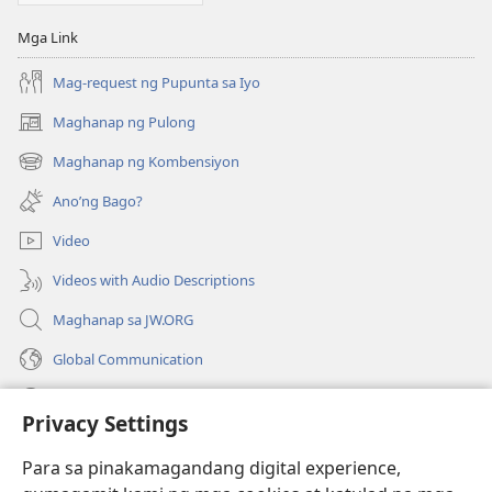
Mga Link
Mag-request ng Pupunta sa Iyo
Maghanap ng Pulong
(may
bubukas
Maghanap ng Kombensiyon
(may
na
bubukas
bagong
Ano’ng Bago?
na
window)
bagong
Video
window)
Videos with Audio Descriptions
Maghanap sa JW.ORG
Global Communication
Help
Privacy Settings
Donasyon
(may
Para sa pinakamagandang digital experience,
bubukas