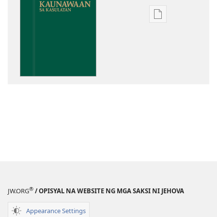
Opsiyon
sa
pagda-
download
ng
publikasyon
Kaunawaan
sa
Kasulatan
®
JW.ORG
/ OPISYAL NA WEBSITE NG MGA SAKSI NI JEHOVA
Appearance Settings