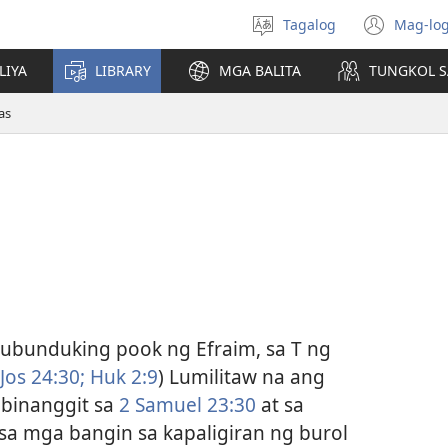
Tagalog
Mag-log
Pumili
(may
ng
bub
LIYA
LIBRARY
MGA BALITA
TUNGKOL S
wika
na
bag
as
wind
lubunduking pook ng Efraim, sa T ng
Jos 24:30;
Huk 2:9
) Lumilitaw na ang
 binanggit sa
2 Samuel 23:30
at sa
sa mga bangin sa kapaligiran ng burol