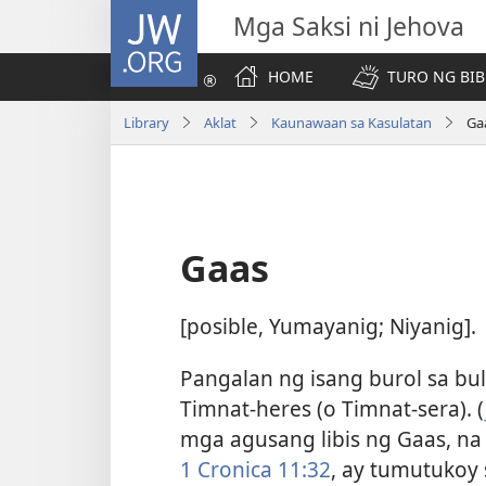
JW.ORG
Mga Saksi ni Jehova
HOME
TURO NG BIB
Library
Aklat
Kaunawaan sa Kasulatan
Ga
Gaas
[posible, Yumayanig; Niyanig].
Pangalan ng isang burol sa bu
Timnat-heres (o Timnat-sera). (
mga agusang libis ng Gaas, na
1 Cronica 11:32
, ay tumutukoy 