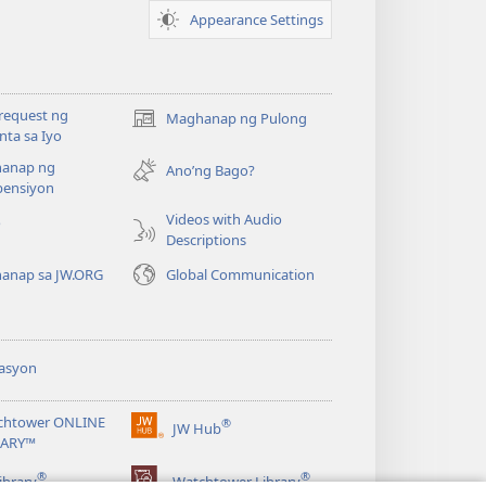
Appearance Settings
request ng
Maghanap ng Pulong
(may
ta sa Iyo
bubukas
anap ng
na
Ano’ng Bago?
ensiyon
bagong
window)
Videos with Audio
o
Descriptions
anap sa JW.ORG
Global Communication
asyon
chtower ONLINE
®
JW Hub
(may
RARY™
bubukas
®
®
na
ibrary
Watchtower Library