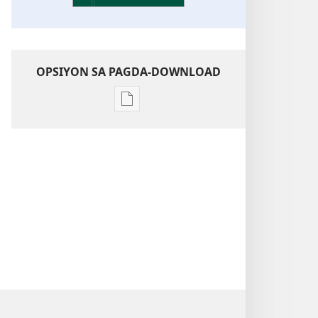
OPSIYON SA PAGDA-DOWNLOAD
Opsiyon
sa
pagda-
download
ng
publikasyon
Kaunawaan
sa
Kasulatan