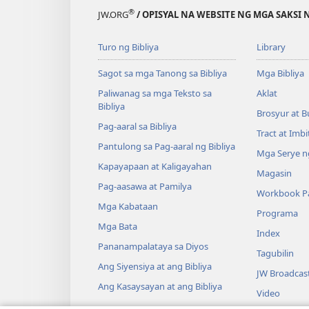
®
JW.ORG
/ OPISYAL NA WEBSITE NG MGA SAKSI 
Turo ng Bibliya
Library
Sagot sa mga Tanong sa Bibliya
Mga Bibliya
Paliwanag sa mga Teksto sa
Aklat
Bibliya
Brosyur at B
Pag-aaral sa Bibliya
Tract at Imb
Pantulong sa Pag-aaral ng Bibliya
Mga Serye ng
Kapayapaan at Kaligayahan
Magasin
Pag-aasawa at Pamilya
Workbook Pa
Mga Kabataan
Programa
Mga Bata
Index
Pananampalataya sa Diyos
Tagubilin
Ang Siyensiya at ang Bibliya
JW Broadcas
Ang Kasaysayan at ang Bibliya
Video