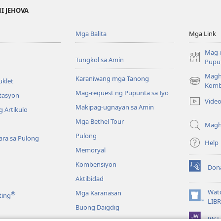
NI JEHOVA
Mga Balita
Mga Link
Mag-
Tungkol sa Amin
Pupun
Magh
Karaniwang mga Tanong
uklet
(may
Komb
Mag-request ng Pupunta sa Iyo
bubukas
itasyon
Vide
na
Makipag-ugnayan sa Amin
 Artikulo
bagong
Mga Bethel Tour
window)
Magh
Pulong
ra sa Pulong
Help
Memoryal
Kombensiyon
Don
(may
Aktibidad
bubukas
na
Wat
Mga Karanasan
®
ting
bagong
(may
LIB
Buong Daigdig
window)
bubukas
JW L
na