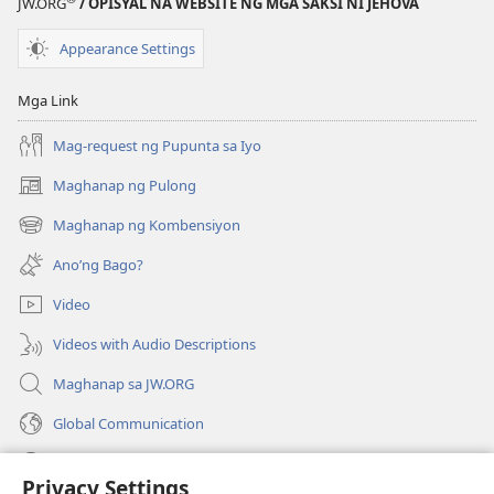
JW.ORG
/ OPISYAL NA WEBSITE NG MGA SAKSI NI JEHOVA
Appearance Settings
Mga Link
Mag-request ng Pupunta sa Iyo
Maghanap ng Pulong
(may
bubukas
Maghanap ng Kombensiyon
(may
na
bubukas
bagong
Ano’ng Bago?
na
window)
bagong
Video
window)
Videos with Audio Descriptions
Maghanap sa JW.ORG
Global Communication
Help
Privacy Settings