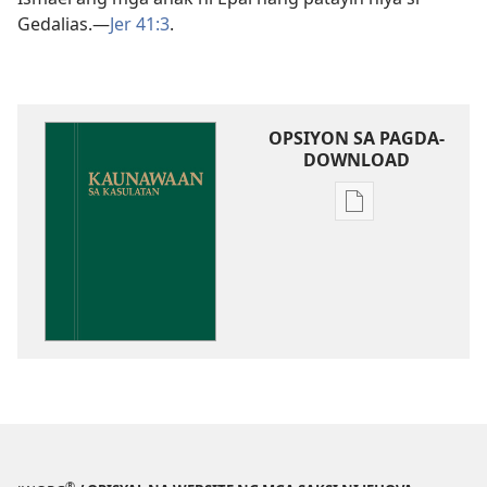
Gedalias.​—
Jer 41:3
.
OPSIYON SA PAGDA-
DOWNLOAD
Opsiyon
sa
pagda-
download
ng
publikasyon
Kaunawaan
sa
Kasulatan
®