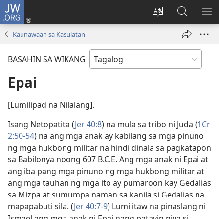
JW.ORG
Mag-
log
Baguhin
Maghana
IPA
In
ang
sa
AN
Kaunawaan sa Kasulatan
(may
wika
JW.ORG
ME
bubukas
ng
BASAHIN SA WIKANG
na
site
bagong
Epai
window)
[Lumilipad na Nilalang].
Isang Netopatita (
Jer 40:8
) na mula sa tribo ni Juda (
1Cr
2:50-54
) na ang mga anak ay kabilang sa mga pinuno
ng mga hukbong militar na hindi dinala sa pagkatapon
sa Babilonya noong 607 B.C.E. Ang mga anak ni Epai at
ang iba pang mga pinuno ng mga hukbong militar at
ang mga tauhan ng mga ito ay pumaroon kay Gedalias
sa Mizpa at sumumpa naman sa kanila si Gedalias na
mapapabuti sila. (
Jer 40:7-9
) Lumilitaw na pinaslang ni
Ismael ang mga anak ni Epai nang patayin niya si