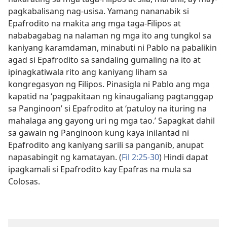
pagkabalisang nag-usisa. Yamang nananabik si
Epafrodito na makita ang mga taga-Filipos at
nababagabag na nalaman ng mga ito ang tungkol sa
kaniyang karamdaman, minabuti ni Pablo na pabalikin
agad si Epafrodito sa sandaling gumaling na ito at
ipinagkatiwala rito ang kaniyang liham sa
kongregasyon ng Filipos. Pinasigla ni Pablo ang mga
kapatid na ‘pagpakitaan ng kinaugaliang pagtanggap
sa Panginoon’ si Epafrodito at ‘patuloy na ituring na
mahalaga ang gayong uri ng mga tao.’ Sapagkat dahil
sa gawain ng Panginoon kung kaya inilantad ni
Epafrodito ang kaniyang sarili sa panganib, anupat
napasabingit ng kamatayan. (
Fil 2:25-30
) Hindi dapat
ipagkamali si Epafrodito kay Epafras na mula sa
Colosas.