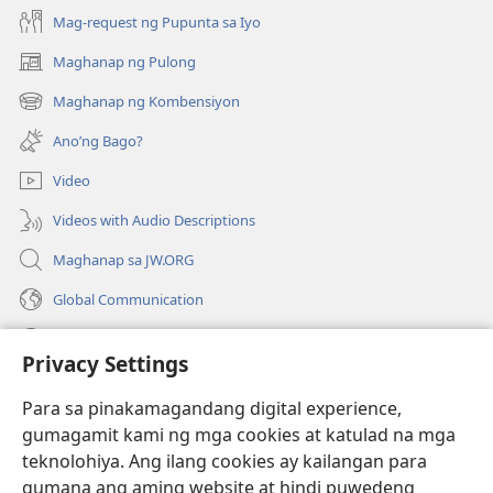
Mag-request ng Pupunta sa Iyo
Maghanap ng Pulong
(may
bubukas
Maghanap ng Kombensiyon
(may
na
bubukas
bagong
Ano’ng Bago?
na
window)
bagong
Video
window)
Videos with Audio Descriptions
Maghanap sa JW.ORG
Global Communication
Help
Privacy Settings
Donasyon
(may
Para sa pinakamagandang digital experience,
bubukas
gumagamit kami ng mga cookies at katulad na mga
na
Watchtower ONLINE LIBRARY™
teknolohiya. Ang ilang cookies ay kailangan para
(may
bagong
gumana ang aming website at hindi puwedeng
bubukas
window)