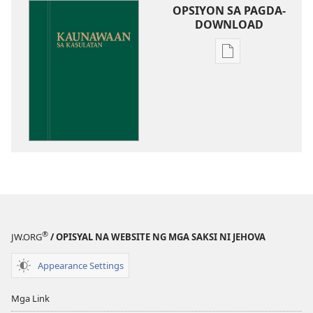
OPSIYON SA PAGDA-
DOWNLOAD
Opsiyon
sa
pagda-
download
ng
publikasyon
Kaunawaan
sa
Kasulatan
®
JW.ORG
/ OPISYAL NA WEBSITE NG MGA SAKSI NI JEHOVA
Appearance Settings
Mga Link