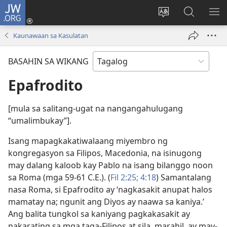
JW.ORG
Mag-
log
Baguhin
Maghana
IPA
In
ang
sa
AN
Kaunawaan sa Kasulatan
(may
wika
JW.ORG
ME
bubukas
ng
BASAHIN SA WIKANG
na
site
bagong
Epafrodito
window)
[mula sa salitang-ugat na nangangahulugang
“umalimbukay”].
Isang mapagkakatiwalaang miyembro ng
kongregasyon sa Filipos, Macedonia, na isinugong
may dalang kaloob kay Pablo na isang bilanggo noon
sa Roma (mga 59-61 C.E.). (
Fil 2:25;
4:18
) Samantalang
nasa Roma, si Epafrodito ay ‘nagkasakit anupat halos
mamatay na; ngunit ang Diyos ay naawa sa kaniya.’
Ang balita tungkol sa kaniyang pagkakasakit ay
nakarating sa mga taga-Filipos at sila, marahil, ay may-