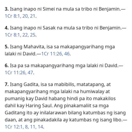
3.
Isang inapo ni Simei na mula sa tribo ni Benjamin.​—
1Cr 8:1,
20, 21
.
4.
Isang inapo ni Sasak na mula sa tribo ni Benjamin.​—
1Cr 8:1,
22,
25
.
5.
Isang Mahavita, isa sa makapangyarihang mga
lalaki ni David.​—
1Cr 11:26,
46
.
6.
Isa pa sa makapangyarihang mga lalaki ni David.​—
1Cr 11:26,
47
.
7.
Isang Gadita, isa sa mabibilis, matatapang, at
makapangyarihang mga lalaki na humiwalay at
pumanig kay David habang hindi pa ito makakilos
dahil kay Haring Saul. Ang pinakamaliit sa mga
Gaditang ito ay inilalarawan bilang katumbas ng isang
daan, at ang pinakadakila ay katumbas ng isang libo.​—
1Cr 12:1,
8,
11,
14
.