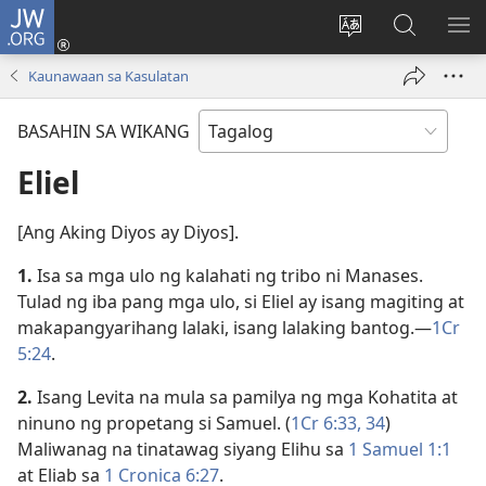
JW.ORG
Mag-
log
Baguhin
Maghana
IPA
In
ang
sa
AN
Kaunawaan sa Kasulatan
(may
wika
JW.ORG
ME
bubukas
ng
BASAHIN SA WIKANG
na
site
bagong
Eliel
window)
[Ang Aking Diyos ay Diyos].
1.
Isa sa mga ulo ng kalahati ng tribo ni Manases.
Tulad ng iba pang mga ulo, si Eliel ay isang magiting at
makapangyarihang lalaki, isang lalaking bantog.​—
1Cr
5:24
.
2.
Isang Levita na mula sa pamilya ng mga Kohatita at
ninuno ng propetang si Samuel. (
1Cr 6:33, 34
)
Maliwanag na tinatawag siyang Elihu sa
1 Samuel 1:1
at Eliab sa
1 Cronica 6:27
.