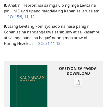
8.
Anak ni Hebron; isa sa mga ulo ng mga Levita na
pinili ni David upang magdala ng Kaban sa Jerusalem.​
—
1Cr 15:9,
11, 12
.
9.
Isang Levitang komisyonado na nasa panig ni
Conanias na nangangasiwa sa ‘abuloy at sa ikasampu
at sa mga banal na bagay’ noong mga araw ni
Haring Hezekias.​—
2Cr 31:11-13
.
OPSIYON SA PAGDA-
DOWNLOAD
Opsiyon
sa
pagda-
download