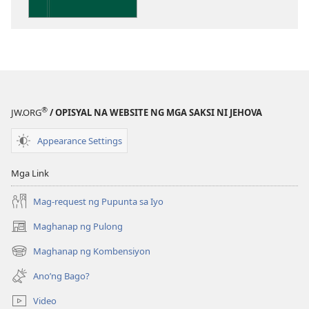
ng
publikasyon
Kaunawaan
sa
Kasulatan
®
JW.ORG
/ OPISYAL NA WEBSITE NG MGA SAKSI NI JEHOVA
Appearance Settings
Mga Link
Mag-request ng Pupunta sa Iyo
Maghanap ng Pulong
(may
bubukas
Maghanap ng Kombensiyon
(may
na
bubukas
bagong
Ano’ng Bago?
na
window)
bagong
Video