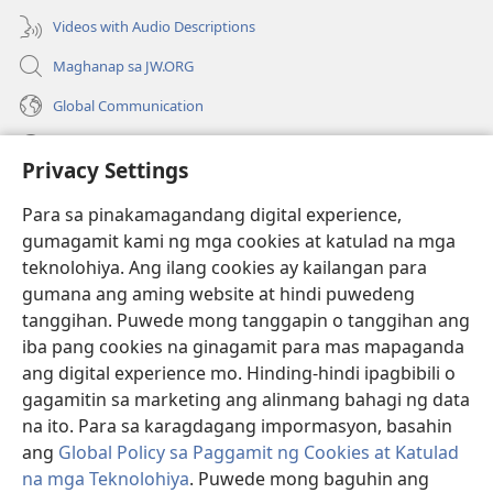
window)
Videos with Audio Descriptions
Maghanap sa JW.ORG
Global Communication
Help
Privacy Settings
Donasyon
(may
Para sa pinakamagandang digital experience,
bubukas
gumagamit kami ng mga cookies at katulad na mga
na
Watchtower ONLINE LIBRARY™
teknolohiya. Ang ilang cookies ay kailangan para
(may
bagong
gumana ang aming website at hindi puwedeng
bubukas
window)
®
JW Hub
na
tanggihan. Puwede mong tanggapin o tanggihan ang
(may
bagong
bubukas
iba pang cookies na ginagamit para mas mapaganda
window)
®
JW Library
na
ang digital experience mo. Hinding-hindi ipagbibili o
bagong
gagamitin sa marketing ang alinmang bahagi ng data
window)
®
Watchtower Library
na ito. Para sa karagdagang impormasyon, basahin
ang
Global Policy sa Paggamit ng Cookies at Katulad
na mga Teknolohiya
. Puwede mong baguhin ang