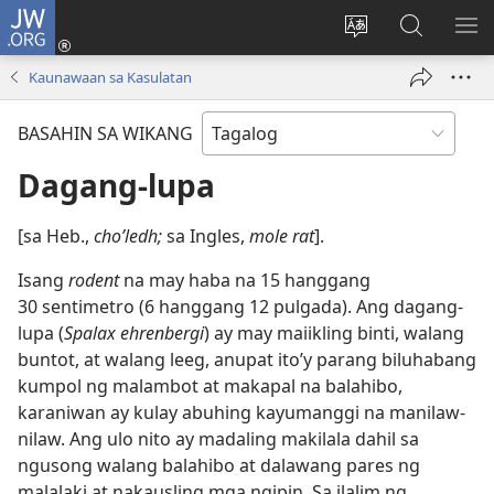
JW.ORG
Mag-
log
Baguhin
Maghana
IPA
In
ang
sa
AN
Kaunawaan sa Kasulatan
(may
wika
JW.ORG
ME
bubukas
ng
BASAHIN SA WIKANG
na
site
bagong
Dagang-lupa
window)
[sa Heb.,
choʹledh;
sa Ingles,
mole rat
].
Isang
rodent
na may haba na 15 hanggang
30 sentimetro (6 hanggang 12 pulgada). Ang dagang-
lupa (
Spalax ehrenbergi
) ay may maiikling binti, walang
buntot, at walang leeg, anupat ito’y parang biluhabang
kumpol ng malambot at makapal na balahibo,
karaniwan ay kulay abuhing kayumanggi na manilaw-
nilaw. Ang ulo nito ay madaling makilala dahil sa
ngusong walang balahibo at dalawang pares ng
malalaki at nakausling mga ngipin. Sa ilalim ng