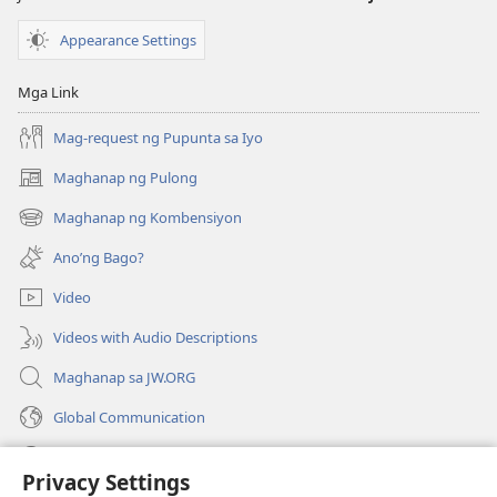
Appearance Settings
Mga Link
Mag-request ng Pupunta sa Iyo
Maghanap ng Pulong
(may
bubukas
Maghanap ng Kombensiyon
(may
na
bubukas
bagong
Ano’ng Bago?
na
window)
bagong
Video
window)
Videos with Audio Descriptions
Maghanap sa JW.ORG
Global Communication
Help
Privacy Settings