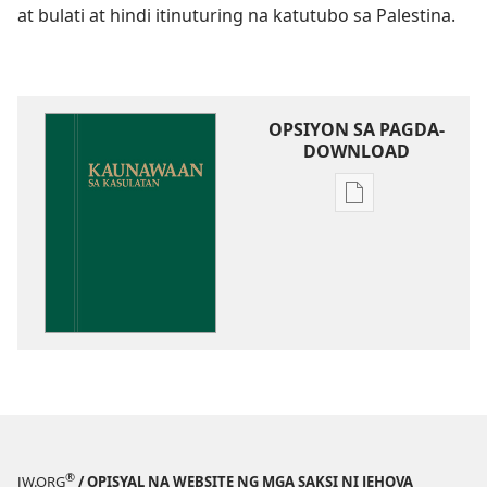
at bulati at hindi itinuturing na katutubo sa Palestina.
OPSIYON SA PAGDA-
DOWNLOAD
Opsiyon
sa
pagda-
download
ng
publikasyon
Kaunawaan
sa
Kasulatan
®
JW.ORG
/ OPISYAL NA WEBSITE NG MGA SAKSI NI JEHOVA