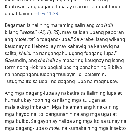
Kautusan, ang dagang-lupa ay marumi anupat hindi
dapat kainin.​—
Lev 11:29
.
Bagaman isinalin ng maraming salin ang
choʹledh
bilang
“weasel”
(
AS, KJ, RS
), may saligan upang paboran
ang
“mole rat”
o “dagang-lupa.” Sa Arabe, isang wikang
kaugnay ng Hebreo, ay may kahawig na kahawig na
salita,
khuld,
na nangangahulugang “dagang-lupa.”
Gayundin, ang
choʹledh
ay maaaring kaugnay ng isang
terminong Hebreo pagkalipas ng panahon ng Bibliya
na nangangahulugang “hukayin” o “palalimin.”
Tutugma ito sa ugali ng dagang-lupa na maghukay.
Ang mga dagang-lupa ay nakatira sa ilalim ng lupa at
humuhukay roon ng kanilang mga tulugan at
malalaking imbakan. Mga halaman ang kinakain ng
mga hayop na ito, pangunahin na ang mga ugat at
mga bulbo. Sa gayon ay naiiba ang mga ito sa tunay na
mga dagang-lupa o
mole,
na kumakain ng mga insekto