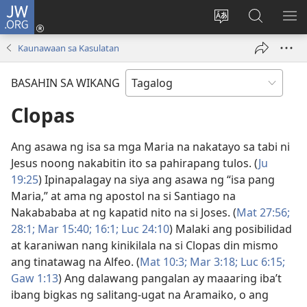
JW.ORG
Mag-
log
Baguhin
Maghana
IPA
In
ang
sa
AN
Kaunawaan sa Kasulatan
(may
wika
JW.ORG
ME
bubukas
ng
BASAHIN SA WIKANG
na
site
bagong
Clopas
window)
Ang asawa ng isa sa mga Maria na nakatayo sa tabi ni
Jesus noong nakabitin ito sa pahirapang tulos. (
Ju
19:25
) Ipinapalagay na siya ang asawa ng “isa pang
Maria,” at ama ng apostol na si Santiago na
Nakabababa at ng kapatid nito na si Joses. (
Mat 27:56;
28:1;
Mar 15:40;
16:1;
Luc 24:10
) Malaki ang posibilidad
at karaniwan nang kinikilala na si Clopas din mismo
ang tinatawag na Alfeo. (
Mat 10:3;
Mar 3:18;
Luc 6:15;
Gaw 1:13
) Ang dalawang pangalan ay maaaring iba’t
ibang bigkas ng salitang-ugat na Aramaiko, o ang