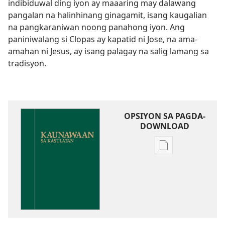
indibiduwal ding iyon ay maaaring may dalawang
pangalan na halinhinang ginagamit, isang kaugalian
na pangkaraniwan noong panahong iyon. Ang
paniniwalang si Clopas ay kapatid ni Jose, na ama-
amahan ni Jesus, ay isang palagay na salig lamang sa
tradisyon.
OPSIYON SA PAGDA-
DOWNLOAD
Opsiyon
sa
pagda-
download
ng
publikasyon
Kaunawaan