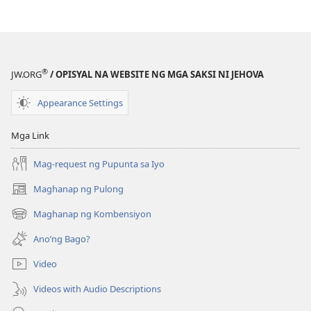
sa
Kasulatan
®
JW.ORG
/ OPISYAL NA WEBSITE NG MGA SAKSI NI JEHOVA
Appearance Settings
Mga Link
Mag-request ng Pupunta sa Iyo
Maghanap ng Pulong
(may
bubukas
Maghanap ng Kombensiyon
(may
na
bubukas
bagong
Ano’ng Bago?
na
window)
bagong
Video
window)
Videos with Audio Descriptions