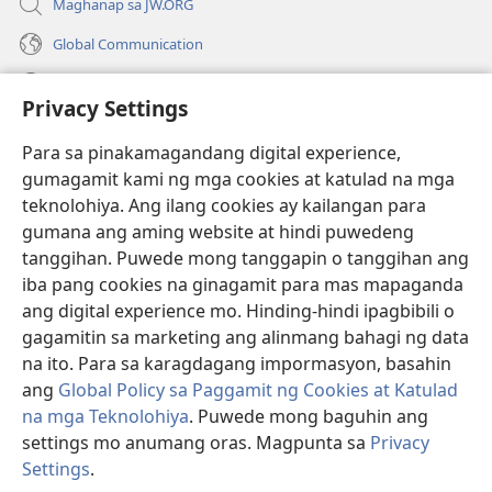
Maghanap sa JW.ORG
Global Communication
Help
Privacy Settings
Donasyon
(may
Para sa pinakamagandang digital experience,
bubukas
gumagamit kami ng mga cookies at katulad na mga
na
Watchtower ONLINE LIBRARY™
teknolohiya. Ang ilang cookies ay kailangan para
(may
bagong
gumana ang aming website at hindi puwedeng
bubukas
window)
®
JW Hub
na
tanggihan. Puwede mong tanggapin o tanggihan ang
(may
bagong
bubukas
iba pang cookies na ginagamit para mas mapaganda
window)
®
JW Library
na
ang digital experience mo. Hinding-hindi ipagbibili o
bagong
gagamitin sa marketing ang alinmang bahagi ng data
window)
®
Watchtower Library
na ito. Para sa karagdagang impormasyon, basahin
ang
Global Policy sa Paggamit ng Cookies at Katulad
na mga Teknolohiya
. Puwede mong baguhin ang
settings mo anumang oras. Magpunta sa
Privacy
Copyright
© 2026 Watch Tower Bible and Tract Society of Pennsylvania.
Settings
.
KASUNDUAN SA PAGGAMIT
|
PRIVACY POLICY
|
PRIVACY SETTINGS