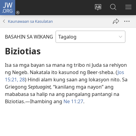
JW.ORG
Mag-
log
Baguhin
Maghana
IPA
In
ang
sa
AN
Kaunawaan sa Kasulatan
(may
wika
JW.ORG
ME
bubukas
ng
BASAHIN SA WIKANG
na
site
bagong
Biziotias
window)
Isa sa mga bayan sa mana ng tribo ni Juda sa rehiyon
ng Negeb. Nakatala ito kasunod ng Beer-sheba. (
Jos
15:21,
28
) Hindi alam kung saan ang lokasyon nito. Sa
Griegong
Septuagint,
“kanilang mga nayon” ang
mababasa sa halip na ang pangalang pantangi na
Biziotias.​—Ihambing ang
Ne 11:27
.