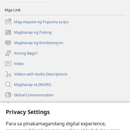
Mga Link
Mag-request ng Pupunta sa Iyo
Maghanap ng Pulong
(may
bubukas
Maghanap ng Kombensiyon
(may
na
bubukas
bagong
Ano’ng Bago?
na
window)
bagong
Video
window)
Videos with Audio Descriptions
Maghanap sa JW.ORG
Global Communication
Help
Privacy Settings
Donasyon
(may
Para sa pinakamagandang digital experience,
bubukas