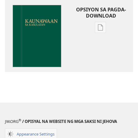
OPSIYON SA PAGDA-
DOWNLOAD
Opsiyon
sa
pagda-
download
ng
publikasyon
Kaunawaan
sa
Kasulatan
®
JW.ORG
/ OPISYAL NA WEBSITE NG MGA SAKSI NI JEHOVA
Appearance Settings