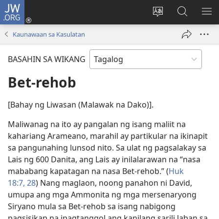
JW.ORG
Mag-
log
Baguhin
Maghana
IPA
In
ang
sa
AN
Kaunawaan sa Kasulatan
(may
wika
JW.ORG
ME
bubukas
ng
BASAHIN SA WIKANG
na
site
bagong
Bet-rehob
window)
[Bahay ng Liwasan (Malawak na Dako)].
Maliwanag na ito ay pangalan ng isang maliit na
kahariang Arameano, marahil ay partikular na ikinapit
sa pangunahing lunsod nito. Sa ulat ng pagsalakay sa
Lais ng 600 Danita, ang Lais ay inilalarawan na “nasa
mababang kapatagan na nasa Bet-rehob.” (
Huk
18:7,
28
) Nang maglaon, noong panahon ni David,
umupa ang mga Ammonita ng mga mersenaryong
Siryano mula sa Bet-rehob sa isang nabigong
pagsisikap na ipagtanggol ang kanilang sarili laban sa