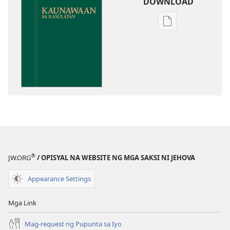
DOWNLOAD
Opsiyon
sa
pagda-
download
ng
publikasyon
Kaunawaan
sa
Kasulatan
®
JW.ORG
/ OPISYAL NA WEBSITE NG MGA SAKSI NI JEHOVA
Appearance Settings
Mga Link
Mag-request ng Pupunta sa Iyo