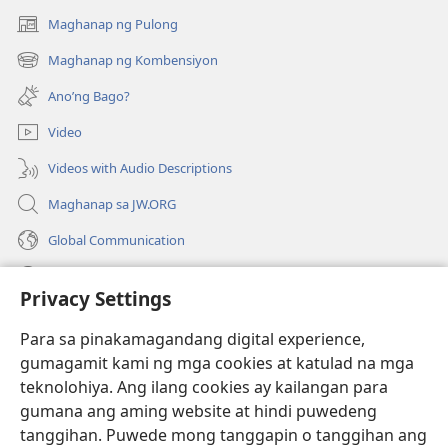
Maghanap ng Pulong
(may
bubukas
Maghanap ng Kombensiyon
(may
na
bubukas
bagong
Ano’ng Bago?
na
window)
bagong
Video
window)
Videos with Audio Descriptions
Maghanap sa JW.ORG
Global Communication
Help
Privacy Settings
Donasyon
(may
Para sa pinakamagandang digital experience,
bubukas
gumagamit kami ng mga cookies at katulad na mga
na
Watchtower ONLINE LIBRARY™
teknolohiya. Ang ilang cookies ay kailangan para
(may
bagong
gumana ang aming website at hindi puwedeng
bubukas
window)
®
JW Hub
na
tanggihan. Puwede mong tanggapin o tanggihan ang
(may
bagong