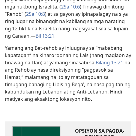
mga hukbong Israelita. (
2Sa 10:6
) Tinawag din itong
“Rehob” (
2Sa 10:8
) at sa gayon ay ipinapalagay na siya
ring lugar na binanggit na kabilang sa mga narating
ng 12 tiktik na Israelita nang magsiyasat sila sa lupain
ng Canaan.​—
Bil 13:21
.
Yamang ang Bet-rehob ay iniuugnay sa “mababang
kapatagan” na kinaroroonan ng Lais (nang maglaon ay
tinawag na Dan) at yamang sinasabi sa
Bilang 13:21
na
ang Rehob ay nasa direksiyon ng “pagpasok sa
Hamat,” malamang na ito ay matatagpuan sa
timugang bahagi ng Libis ng Beqaʽ, na nasa pagitan ng
kabundukan ng Lebanon at ng Anti-Lebanon. Hindi
matiyak ang eksaktong lokasyon nito.
OPSIYON SA PAGDA-