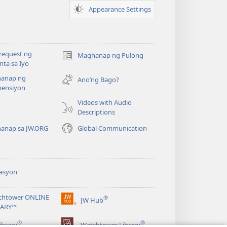
Appearance Settings
request ng
Maghanap ng Pulong
(may
ta sa Iyo
bubukas
anap ng
na
Ano’ng Bago?
ensiyon
bagong
window)
Videos with Audio
o
Descriptions
anap sa JW.ORG
Global Communication
asyon
chtower ONLINE
®
JW Hub
(may
RARY™
bubukas
®
®
na
ibrary
Watchtower Library