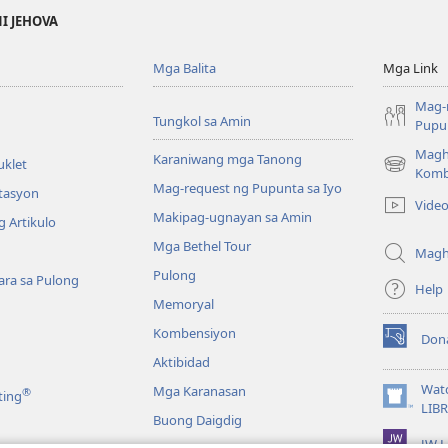
NI JEHOVA
Mga Balita
Mga Link
Mag-
Tungkol sa Amin
Pupun
Magh
Karaniwang mga Tanong
uklet
(may
Komb
Mag-request ng Pupunta sa Iyo
bubukas
itasyon
Vide
na
Makipag-ugnayan sa Amin
 Artikulo
bagong
Mga Bethel Tour
window)
Magh
Pulong
ra sa Pulong
Help
Memoryal
Kombensiyon
Don
(may
Aktibidad
bubukas
na
Wat
Mga Karanasan
®
ting
bagong
(may
LIB
Buong Daigdig
window)
bubukas
JW L
na