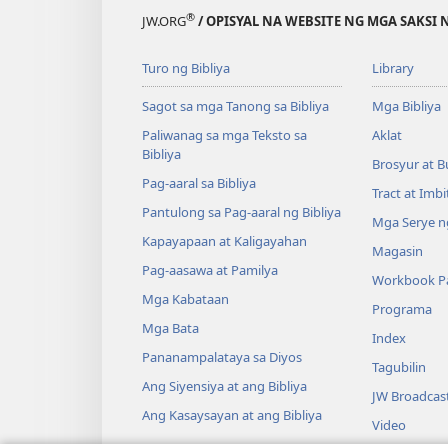
®
JW.ORG
/ OPISYAL NA WEBSITE NG MGA SAKSI 
Turo ng Bibliya
Library
Sagot sa mga Tanong sa Bibliya
Mga Bibliya
Paliwanag sa mga Teksto sa
Aklat
Bibliya
Brosyur at B
Pag-aaral sa Bibliya
Tract at Imb
Pantulong sa Pag-aaral ng Bibliya
Mga Serye ng
Kapayapaan at Kaligayahan
Magasin
Pag-aasawa at Pamilya
Workbook Pa
Mga Kabataan
Programa
Mga Bata
Index
Pananampalataya sa Diyos
Tagubilin
Ang Siyensiya at ang Bibliya
JW Broadcas
Ang Kasaysayan at ang Bibliya
Video