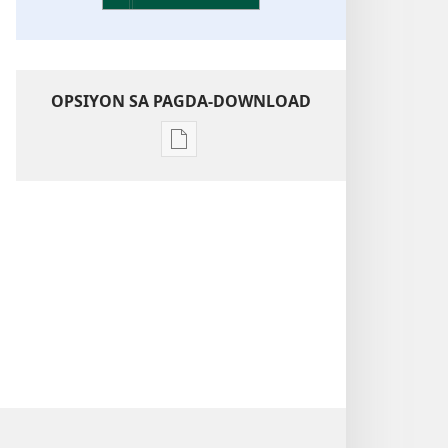
OPSIYON SA PAGDA-DOWNLOAD
Opsiyon
sa
pagda-
download
ng
publikasyon
Kaunawaan
sa
Kasulatan