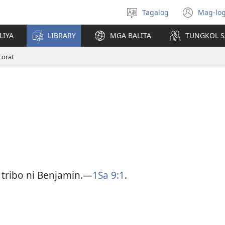
Tagalog
Mag-log
Pumili
(may
ng
bub
LIYA
LIBRARY
MGA BALITA
TUNGKOL S
wika
na
bag
corat
wind
 tribo ni Benjamin.​—
1Sa 9:1
.