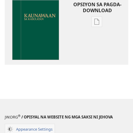
OPSIYON SA PAGDA-
DOWNLOAD
Opsiyon
sa
pagda-
download
ng
publikasyon
Kaunawaan
sa
Kasulatan
®
JW.ORG
/ OPISYAL NA WEBSITE NG MGA SAKSI NI JEHOVA
Appearance Settings