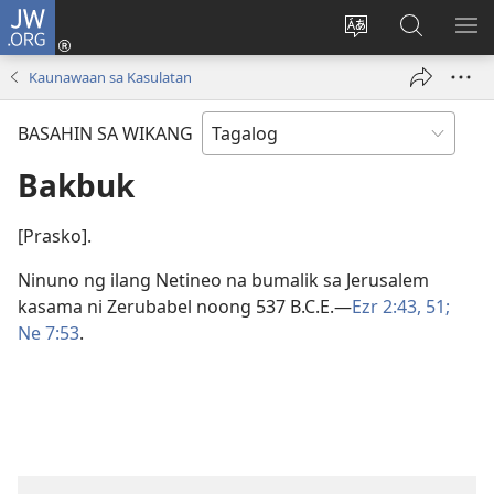
JW.ORG
Mag-
log
Baguhin
Maghana
IPA
In
ang
sa
AN
Kaunawaan sa Kasulatan
(may
wika
JW.ORG
ME
bubukas
ng
BASAHIN SA WIKANG
na
site
bagong
Bakbuk
window)
[Prasko].
Ninuno ng ilang Netineo na bumalik sa Jerusalem
kasama ni Zerubabel noong 537 B.C.E.​—
Ezr 2:43,
51;
Ne 7:53
.