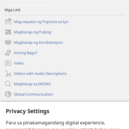
Mga Link
Mag-request ng Pupunta sa Iyo
Maghanap ng Pulong
(may
bubukas
Maghanap ng Kombensiyon
(may
na
bubukas
bagong
Ano’ng Bago?
na
window)
bagong
Video
window)
Videos with Audio Descriptions
Maghanap sa JW.ORG
Global Communication
Help
Privacy Settings
Donasyon
(may
Para sa pinakamagandang digital experience,
bubukas