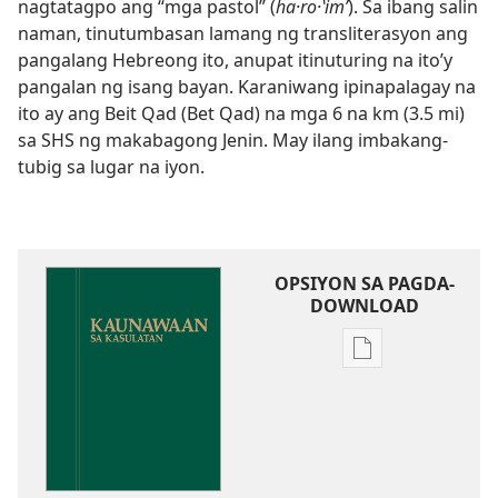
nagtatagpo ang “mga pastol” (
ha·ro·ʽimʹ
). Sa ibang salin
naman, tinutumbasan lamang ng transliterasyon ang
pangalang Hebreong ito, anupat itinuturing na ito’y
pangalan ng isang bayan. Karaniwang ipinapalagay na
ito ay ang Beit Qad (Bet Qad) na mga 6 na km (3.5 mi)
sa SHS ng makabagong Jenin. May ilang imbakang-
tubig sa lugar na iyon.
OPSIYON SA PAGDA-
DOWNLOAD
Opsiyon
sa
pagda-
download
ng
publikasyon