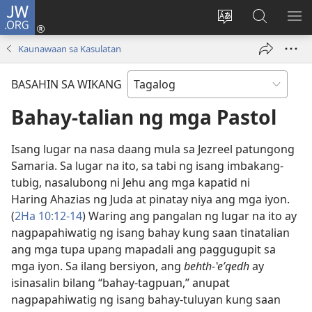
JW.ORG
Mag-
log
Baguhin
Maghana
IPA
In
ang
sa
AN
Kaunawaan sa Kasulatan
(may
wika
JW.ORG
ME
bubukas
ng
BASAHIN SA WIKANG
na
site
bagong
Bahay-talian ng mga Pastol
window)
Isang lugar na nasa daang mula sa Jezreel patungong
Samaria. Sa lugar na ito, sa tabi ng isang imbakang-
tubig, nasalubong ni Jehu ang mga kapatid ni
Haring Ahazias ng Juda at pinatay niya ang mga iyon.
(
2Ha 10:12-14
) Waring ang pangalan ng lugar na ito ay
nagpapahiwatig ng isang bahay kung saan tinatalian
ang mga tupa upang mapadali ang paggugupit sa
mga iyon. Sa ilang bersiyon, ang
behth-ʽeʹqedh
ay
isinasalin bilang “bahay-tagpuan,” anupat
nagpapahiwatig ng isang bahay-tuluyan kung saan