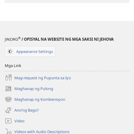
Kaunawaan
sa
Kasulatan
®
JW.ORG
/ OPISYAL NA WEBSITE NG MGA SAKSI NI JEHOVA
Appearance Settings
Mga Link
Mag-request ng Pupunta sa Iyo
Maghanap ng Pulong
(may
bubukas
Maghanap ng Kombensiyon
(may
na
bubukas
bagong
Ano’ng Bago?
na
window)
bagong
Video
window)
Videos with Audio Descriptions