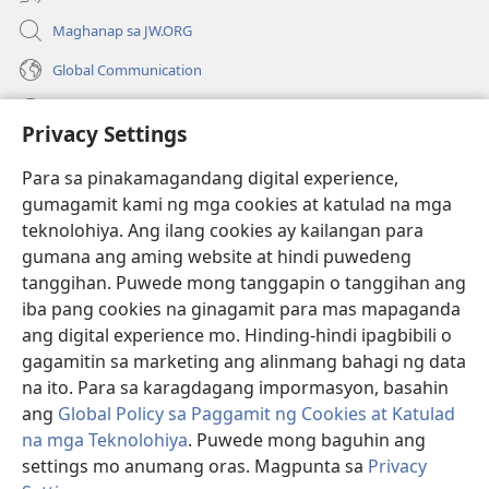
Maghanap sa JW.ORG
Global Communication
Help
Privacy Settings
Donasyon
(may
Para sa pinakamagandang digital experience,
bubukas
gumagamit kami ng mga cookies at katulad na mga
na
Watchtower ONLINE LIBRARY™
teknolohiya. Ang ilang cookies ay kailangan para
(may
bagong
gumana ang aming website at hindi puwedeng
bubukas
window)
®
JW Hub
na
tanggihan. Puwede mong tanggapin o tanggihan ang
(may
bagong
bubukas
iba pang cookies na ginagamit para mas mapaganda
window)
®
JW Library
na
ang digital experience mo. Hinding-hindi ipagbibili o
bagong
gagamitin sa marketing ang alinmang bahagi ng data
window)
®
Watchtower Library
na ito. Para sa karagdagang impormasyon, basahin
ang
Global Policy sa Paggamit ng Cookies at Katulad
na mga Teknolohiya
. Puwede mong baguhin ang
settings mo anumang oras. Magpunta sa
Privacy
Copyright
© 2026 Watch Tower Bible and Tract Society of Pennsylvania.