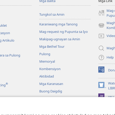
Mga Balita
Mga Link
Mag-
Tungkol sa Amin
Pupun
Magh
Karaniwang mga Tanong
uklet
(may
Komb
Mag-request ng Pupunta sa Iyo
bubukas
itasyon
Vide
na
Makipag-ugnayan sa Amin
 Artikulo
bagong
Mga Bethel Tour
window)
Magh
Pulong
ra sa Pulong
Help
Memoryal
Kombensiyon
Don
(may
Aktibidad
bubukas
na
Wat
Mga Karanasan
®
ting
bagong
(may
LIB
Buong Daigdig
window)
bubukas
JW L
na
bagong
a
window)
g Bibliya—Audio