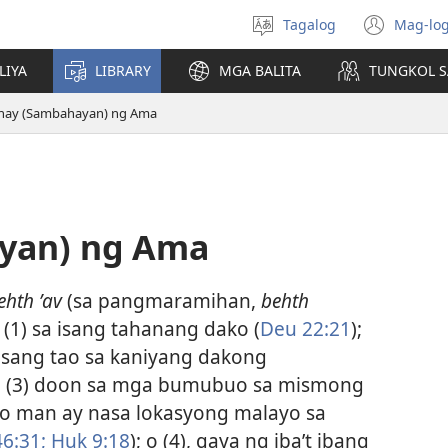
Tagalog
Mag-log
Pumili
(may
ng
bub
LIYA
LIBRARY
MGA BALITA
TUNGKOL S
wika
na
bag
hay (Sambahayan) ng Ama
wind
yan) ng Ama
ehth ʼav
(sa pangmaramihan,
behth
(1) sa isang tahanang dako (
Deu 22:21
);
isang tao sa kaniyang dakong
); (3) doon sa mga bumubuo sa mismong
o man ay nasa lokasyong malayo sa
6:31;
Huk 9:18
); o (4), gaya ng iba’t ibang