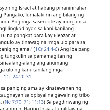
on ng Israel at habang pinaninirahan
g Pangako, lumalaki rin ang bilang ng
ma. Ang mga saserdote ay inorganisa
aglilingkod ayon sa kani-kanilang
6 na pangkat para kay Eleazar at
angulo ay tinawag na “mga ulo para sa
anig ng ama.” (
1Cr 24:4-6
) Ang iba pang
lang tungkulin sa pamamagitan ng
 isinaalang-alang ang anumang
ga ulo ng kani-kanilang mga
​—
1Cr 24:20-31
.
 sa panig ng ama ay kinatawanan ng
augnayan sa opisyal na gawain ng tribo
. (
Ne 7:70, 71;
11:13
) Sa pagdiriwang ng
nahon ni Haring Josias, lumilitaw na