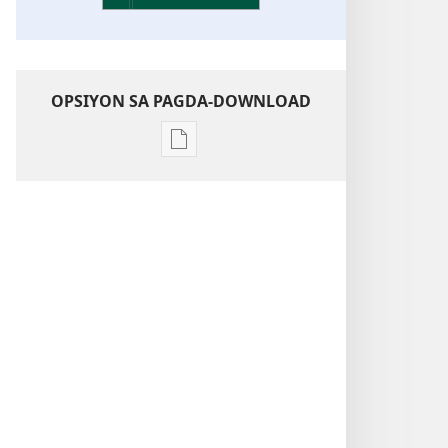
OPSIYON SA PAGDA-DOWNLOAD
Opsiyon
sa
pagda-
download
ng
publikasyon
Kaunawaan
sa
Kasulatan