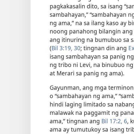
pagkakasalin dito, sa isang “
sambahayan,” “sambahayan ng
ng ama,” na sa ilang kaso ay 
noong panahong bilangin ang m
ang itinuring na bumubuo sa 
(
Bil 3:19,
30
; tingnan din ang
Ex
isang sambahayan sa panig ng
ng tribo ni Levi, na binubuo 
at Merari sa panig ng ama).
Gayunman, ang mga terminong
o “sambahayan ng ama,” “samb
hindi laging limitado sa naba
malawak na paggamit ng pana
ama,” tingnan ang
Bil 17:2,
6
, 
ama ay tumutukoy sa isang trib