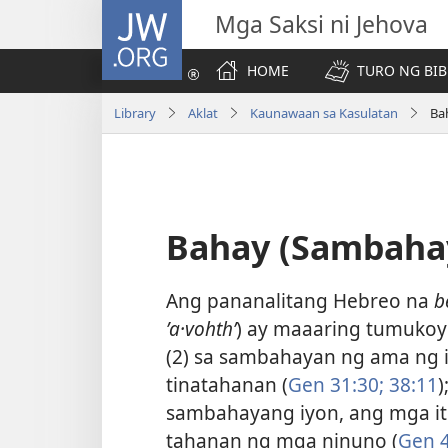
JW.ORG
Mga Saksi ni Jehova
HOME
TURO NG BIB
Library
Aklat
Kaunawaan sa Kasulatan
Ba
Bahay (Sambaha
Ang pananalitang Hebreo na
b
ʼa·vohthʹ
) ay maaaring tumukoy 
(2) sa sambahayan ng ama ng 
tinatahanan (
Gen 31:30;
38:11
sambahayang iyon, ang mga it
tahanan ng mga ninuno (
Gen 4