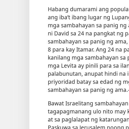
Habang dumarami ang populasy
ang iba’t ibang lugar ng Lupan
mga sambahayan sa panig ng a
ni David sa 24 na pangkat ng p
sambahayan sa panig ng ama, 1
8 para kay Itamar. Ang 24 na p
kanilang mga sambahayan sa p
mga Levita ay pinili para sa i
palabunutan, anupat hindi na
priyoridad batay sa edad ng m
sambahayan sa panig ng ama.
Bawat Israelitang sambahayan
tagapagmanang ulo nito may k
at sa paglalapat ng katarungan
Paskuwa sa Jerusalem noong pa