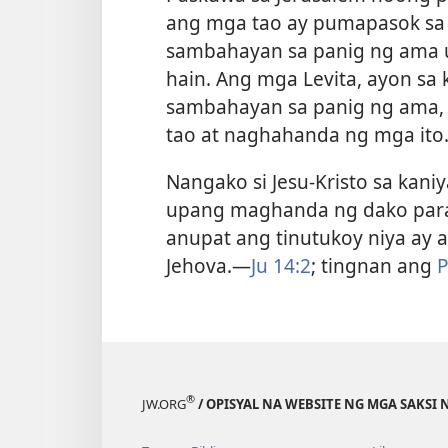
ang mga tao ay pumapasok sa 
sambahayan sa panig ng ama
hain. Ang mga Levita, ayon sa
sambahayan sa panig ng ama,
tao at naghahanda ng mga ito
Nangako si Jesu-Kristo sa kan
upang maghanda ng dako para 
anupat ang tinutukoy niya ay 
Jehova.​—
Ju 14:2
; tingnan ang
P
®
JW.ORG
/ OPISYAL NA WEBSITE NG MGA SAKSI 