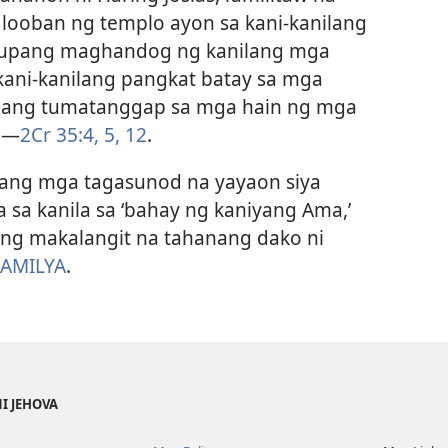
looban ng templo ayon sa kani-kanilang
 upang maghandog ng kanilang mga
 kani-kanilang pangkat batay sa mga
 ang tumatanggap sa mga hain ng mga
.​—
2Cr 35:4, 5,
12
.
iyang mga tagasunod na yayaon siya
sa kanila sa ‘bahay ng kaniyang Ama,’
ang makalangit na tahanang dako ni
AMILYA
.
NI JEHOVA