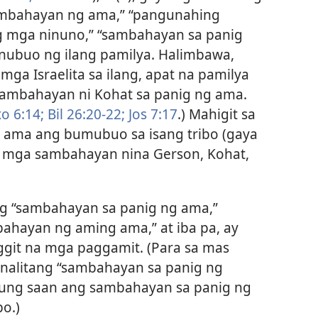
sambahayan ng ama,” “pangunahing
 mga ninuno,” “sambahayan sa panig
binubuo ng ilang pamilya. Halimbawa,
ga Israelita sa ilang, apat na pamilya
sambahayan ni Kohat sa panig ng ama.
o 6:14;
Bil 26:20-22;
Jos 7:17
.) Mahigit sa
 ama ang bumubuo sa isang tribo (gaya
ng mga sambahayan nina Gerson, Kohat,
 “sambahayan sa panig ng ama,”
ahayan ng aming ama,” at iba pa, ay
nggit na mga paggamit. (Para sa mas
nalitang “sambahayan sa panig ng
kung saan ang sambahayan sa panig ng
o.)