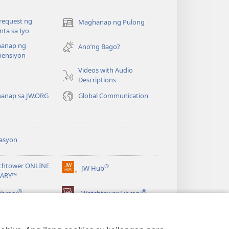
request ng
Maghanap ng Pulong
(may
ta sa Iyo
bubukas
anap ng
na
Ano’ng Bago?
ensiyon
bagong
window)
Videos with Audio
o
Descriptions
anap sa JW.ORG
Global Communication
asyon
chtower ONLINE
®
JW Hub
(may
RARY™
bubukas
®
®
na
ibrary
Watchtower Library
bagong
window)