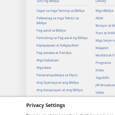
Turo ng Bibliya
Library
Sagot sa mga Tanong sa Bibliya
Mga Bibliya
Paliwanag sa mga Teksto sa
Aklat
Bibliya
Brosyur at B
Pag-aaral sa Bibliya
Tract at Imb
Pantulong sa Pag-aaral ng Bibliya
Mga Serye ng
Kapayapaan at Kaligayahan
Magasin
Pag-aasawa at Pamilya
Workbook Pa
Mga Kabataan
Programa
Mga Bata
Index
Pananampalataya sa Diyos
Tagubilin
Ang Siyensiya at ang Bibliya
JW Broadcas
Ang Kasaysayan at ang Bibliya
Video
Musika
Privacy Settings
Audio Dram
Pagbabasa n