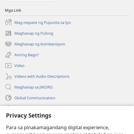
Mga Link
Mag-request ng Pupunta sa Iyo
Maghanap ng Pulong
(may
bubukas
Maghanap ng Kombensiyon
(may
na
bubukas
bagong
Ano’ng Bago?
na
window)
bagong
Video
window)
Videos with Audio Descriptions
Maghanap sa JW.ORG
Global Communication
Help
Privacy Settings
Donasyon
(may
Para sa pinakamagandang digital experience,
bubukas