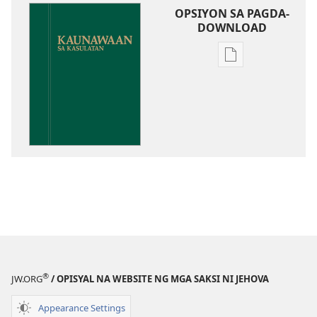
OPSIYON SA PAGDA-
DOWNLOAD
Opsiyon
sa
pagda-
download
ng
publikasyon
Kaunawaan
sa
Kasulatan
®
JW.ORG
/ OPISYAL NA WEBSITE NG MGA SAKSI NI JEHOVA
Appearance Settings