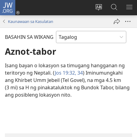
JW.ORG
Mag-
log
Baguhin
Maghana
IPA
In
ang
sa
AN
Kaunawaan sa Kasulatan
(may
wika
JW.ORG
ME
bubukas
ng
BASAHIN SA WIKANG
na
site
bagong
Aznot-tabor
window)
Isang bayan o lokasyon sa timugang hangganan ng
teritoryo ng Neptali. (
Jos 19:32,
34
) Iminumungkahi
ang Khirbet Umm Jebeil (Tel Govel), na mga 4.5 km
(3 mi) sa H ng pinakataluktok ng Bundok Tabor, bilang
ang posibleng lokasyon nito.