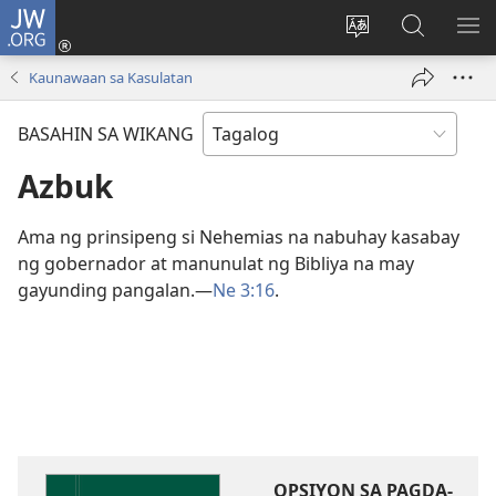
JW.ORG
Mag-
log
Baguhin
Maghana
IPA
In
ang
sa
AN
Kaunawaan sa Kasulatan
(may
wika
JW.ORG
ME
bubukas
ng
BASAHIN SA WIKANG
na
site
bagong
Azbuk
window)
Ama ng prinsipeng si Nehemias na nabuhay kasabay
ng gobernador at manunulat ng Bibliya na may
gayunding pangalan.​—
Ne 3:16
.
OPSIYON SA PAGDA-