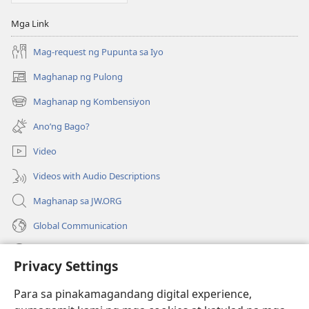
Mga Link
Mag-request ng Pupunta sa Iyo
Maghanap ng Pulong
(may
bubukas
Maghanap ng Kombensiyon
(may
na
bubukas
bagong
Ano’ng Bago?
na
window)
bagong
Video
window)
Videos with Audio Descriptions
Maghanap sa JW.ORG
Global Communication
Help
Privacy Settings
Donasyon
(may
Para sa pinakamagandang digital experience,
bubukas