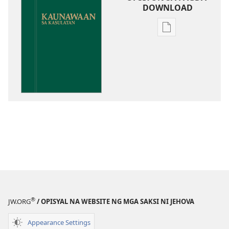
DOWNLOAD
Opsiyon
sa
pagda-
download
ng
publikasyon
Kaunawaan
sa
Kasulatan
®
JW.ORG
/ OPISYAL NA WEBSITE NG MGA SAKSI NI JEHOVA
Appearance Settings