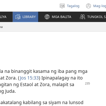
Tagalog
Mag-log
Pumili
(may
ng
bub
LIYA
LIBRARY
MGA BALITA
TUNGKOL S
wika
na
bag
na
wind
la na binanggit kasama ng iba pang mga
at Zora. (
Jos 15:33
) Ipinapalagay na ito
agitan ng Estaol at Zora, malapit sa
ng Juda.
nakatalang kabilang sa siyam na lunsod