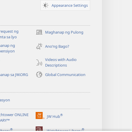
Appearance Settings
request ng
Maghanap ng Pulong
(may
ta sa Iyo
bubukas
anap ng
na
Ano’ng Bago?
ensiyon
bagong
window)
Videos with Audio
o
Descriptions
anap sa JW.ORG
Global Communication
asyon
chtower ONLINE
®
JW Hub
(may
RARY™
bubukas
®
®
na
ibrary
Watchtower Library