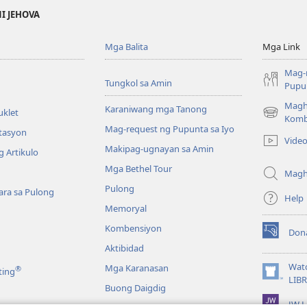
NI JEHOVA
Mga Balita
Mga Link
Mag-
Tungkol sa Amin
Pupun
Magh
Karaniwang mga Tanong
uklet
(may
Komb
Mag-request ng Pupunta sa Iyo
bubukas
itasyon
Vide
na
Makipag-ugnayan sa Amin
 Artikulo
bagong
Mga Bethel Tour
window)
Magh
Pulong
ra sa Pulong
Help
Memoryal
Kombensiyon
Don
(may
Aktibidad
bubukas
na
Wat
Mga Karanasan
®
ting
bagong
(may
LIB
Buong Daigdig
window)
bubukas
JW L
na