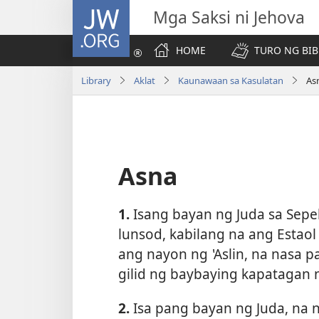
JW.ORG
Mga Saksi ni Jehova
HOME
TURO NG BIB
Library
Aklat
Kaunawaan sa Kasulatan
As
Asna
1.
Isang bayan ng Juda sa Sepe
lunsod, kabilang na ang Estaol 
ang
nayon ng
ʽ
Aslin, na nasa p
gilid ng baybaying kapatagan 
2.
Isa pang bayan ng Juda, na 