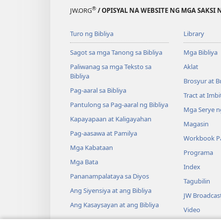
®
JW.ORG
/ OPISYAL NA WEBSITE NG MGA SAKSI 
Turo ng Bibliya
Library
Sagot sa mga Tanong sa Bibliya
Mga Bibliya
Paliwanag sa mga Teksto sa
Aklat
Bibliya
Brosyur at B
Pag-aaral sa Bibliya
Tract at Imb
Pantulong sa Pag-aaral ng Bibliya
Mga Serye ng
Kapayapaan at Kaligayahan
Magasin
Pag-aasawa at Pamilya
Workbook Pa
Mga Kabataan
Programa
Mga Bata
Index
Pananampalataya sa Diyos
Tagubilin
Ang Siyensiya at ang Bibliya
JW Broadcas
Ang Kasaysayan at ang Bibliya
Video