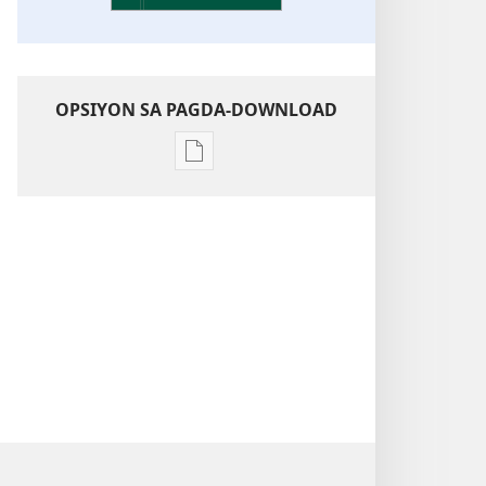
OPSIYON SA PAGDA-DOWNLOAD
Opsiyon
sa
pagda-
download
ng
publikasyon
Kaunawaan
sa
Kasulatan