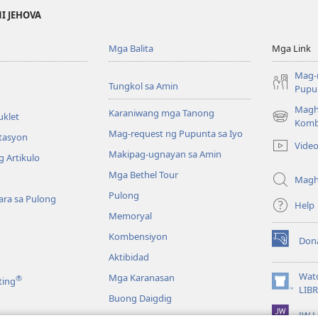
NI JEHOVA
Mga Balita
Mga Link
Mag-
Tungkol sa Amin
Pupun
Magh
Karaniwang mga Tanong
uklet
(may
Komb
Mag-request ng Pupunta sa Iyo
bubukas
itasyon
Vide
na
Makipag-ugnayan sa Amin
 Artikulo
bagong
Mga Bethel Tour
window)
Magh
Pulong
ra sa Pulong
Help
Memoryal
Kombensiyon
Don
(may
Aktibidad
bubukas
na
Wat
Mga Karanasan
®
ting
bagong
(may
LIB
Buong Daigdig
window)
bubukas
JW L
na