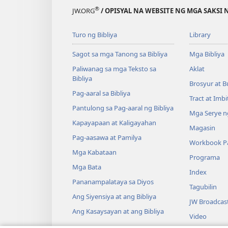
®
JW.ORG
/ OPISYAL NA WEBSITE NG MGA SAKSI 
Turo ng Bibliya
Library
Sagot sa mga Tanong sa Bibliya
Mga Bibliya
Paliwanag sa mga Teksto sa
Aklat
Bibliya
Brosyur at B
Pag-aaral sa Bibliya
Tract at Imb
Pantulong sa Pag-aaral ng Bibliya
Mga Serye ng
Kapayapaan at Kaligayahan
Magasin
Pag-aasawa at Pamilya
Workbook Pa
Mga Kabataan
Programa
Mga Bata
Index
Pananampalataya sa Diyos
Tagubilin
Ang Siyensiya at ang Bibliya
JW Broadcas
Ang Kasaysayan at ang Bibliya
Video