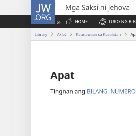
JW.ORG
Mga Saksi ni Jehova
HOME
TURO NG BIB
Library
Aklat
Kaunawaan sa Kasulatan
Ap
Apat
Tingnan ang
BILANG, NUMERO