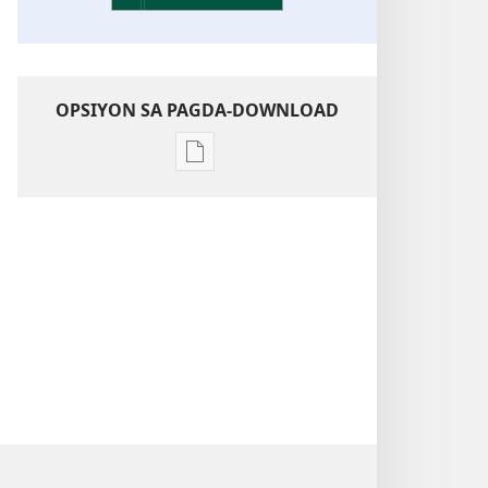
OPSIYON SA PAGDA-DOWNLOAD
Opsiyon
sa
pagda-
download
ng
publikasyon
Kaunawaan
sa
Kasulatan