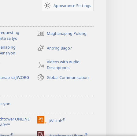
Appearance Settings
request ng
Maghanap ng Pulong
(may
ta sa Iyo
bubukas
anap ng
na
Ano’ng Bago?
ensiyon
bagong
window)
Videos with Audio
o
Descriptions
anap sa JW.ORG
Global Communication
asyon
chtower ONLINE
®
JW Hub
(may
RARY™
bubukas
®
®
na
ibrary
Watchtower Library