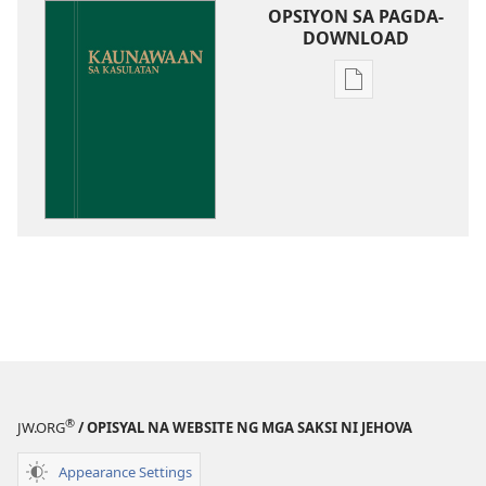
OPSIYON SA PAGDA-
DOWNLOAD
Opsiyon
sa
pagda-
download
ng
publikasyon
Kaunawaan
sa
Kasulatan
®
JW.ORG
/ OPISYAL NA WEBSITE NG MGA SAKSI NI JEHOVA
Appearance Settings