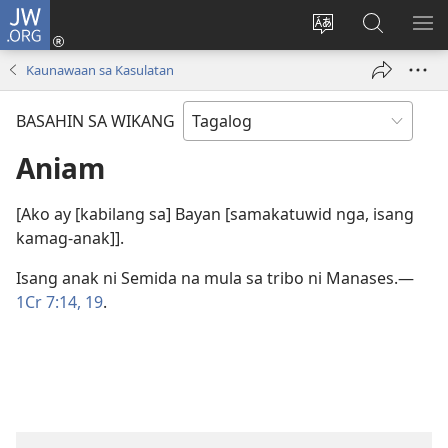
JW.ORG
Mag-
log
Baguhin
Maghana
IPA
In
ang
sa
AN
Kaunawaan sa Kasulatan
(may
wika
JW.ORG
ME
bubukas
ng
BASAHIN SA WIKANG
na
site
bagong
Aniam
window)
[Ako ay [kabilang sa] Bayan [samakatuwid nga, isang
kamag-anak]].
Isang anak ni Semida na mula sa tribo ni Manases.​—
1Cr 7:14,
19
.