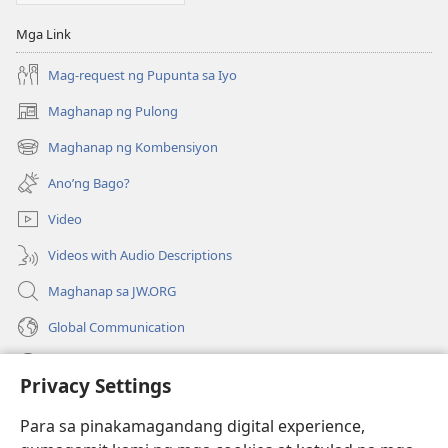
Mga Link
Mag-request ng Pupunta sa Iyo
Maghanap ng Pulong
(may
bubukas
Maghanap ng Kombensiyon
(may
na
bubukas
bagong
Ano’ng Bago?
na
window)
bagong
Video
window)
Videos with Audio Descriptions
Maghanap sa JW.ORG
Global Communication
Help
Privacy Settings
Donasyon
(may
Para sa pinakamagandang digital experience,
bubukas