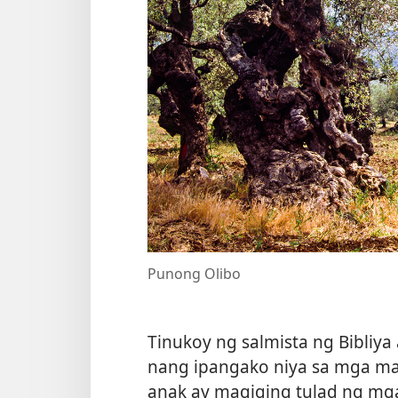
Punong Olibo
Tinukoy ng salmista ng Bibliya
nang ipangako niya sa mga ma
anak ay magiging tulad ng mg