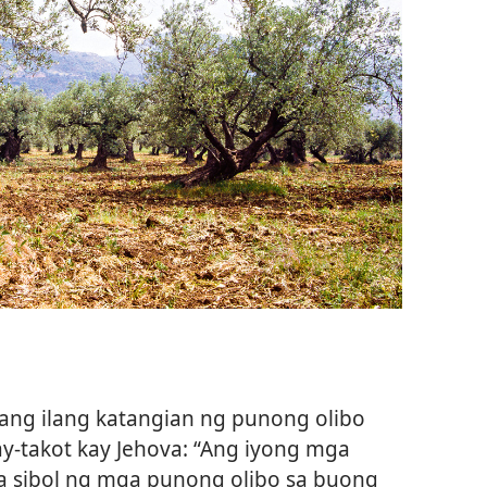
 ang ilang katangian ng punong olibo
y-takot kay Jehova: “Ang iyong mga
a sibol ng mga punong olibo sa buong