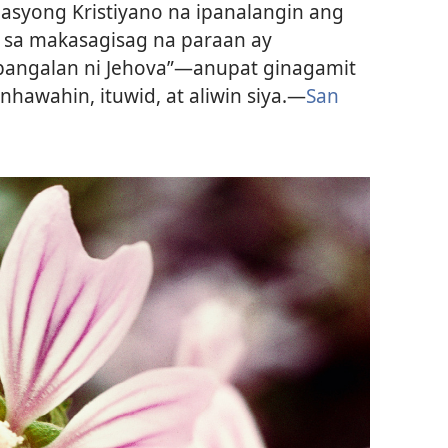
asyong Kristiyano na ipanalangin ang
, sa makasagisag na paraan ay
 pangalan ni Jehova”​—anupat ginagamit
hawahin, ituwid, at aliwin siya.​—
San