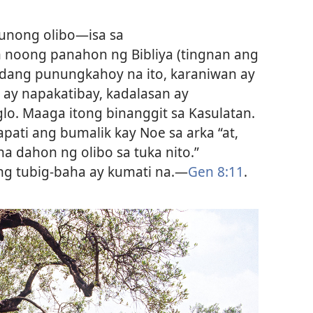
unong olibo​—isa sa
noong panahon ng Bibliya (tingnan ang
dang punungkahoy na ito, karaniwan ay
, ay napakatibay, kadalasan ay
o. Maaga itong binanggit sa Kasulatan.
pati ang bumalik kay Noe sa arka “at,
na dahon ng olibo sa tuka nito.”
ng tubig-baha ay kumati na.​—
Gen 8:11
.