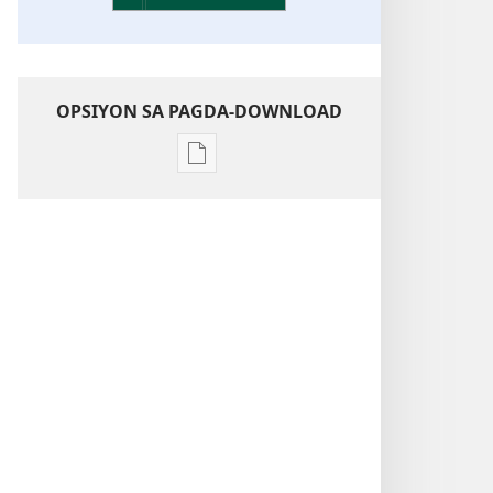
OPSIYON SA PAGDA-DOWNLOAD
Opsiyon
sa
pagda-
download
ng
publikasyon
Kaunawaan
sa
Kasulatan