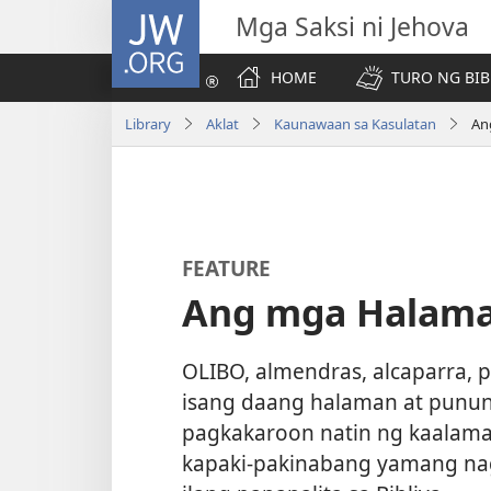
JW.ORG
Mga Saksi ni Jehova
HOME
TURO NG BIB
Library
Aklat
Kaunawaan sa Kasulatan
An
FEATURE
Ang mga Halaman
OLIBO, almendras, alcaparra, p
isang daang halaman at punun
pagkakaroon natin ng kaalama
kapaki-pakinabang yamang nag