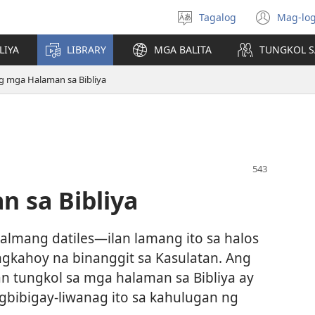
Tagalog
Mag-log
Pumili
(may
ng
bub
LIYA
LIBRARY
MGA BALITA
TUNGKOL S
wika
na
bag
g mga Halaman sa Bibliya
wind
 sa Bibliya
almang datiles​—ilan lamang ito sa halos
gkahoy na binanggit sa Kasulatan. Ang
n tungkol sa mga halaman sa Bibliya ay
bibigay-liwanag ito sa kahulugan ng