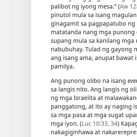
palibot ng iyong mesa.” (
Aw 12
pinutol mula sa isang magula
ginagamit sa pagpapatubo ng
matatanda nang mga punong o
supang mula sa kanilang mga u
nabubuhay. Tulad ng gayong m
ang isang ama, anupat bawat 
pamilya.
Ang punong olibo na isang
eve
sa langis nito. Ang langis ng 
ng mga Israelita at malawakang
panggatong, at ito ay naging i
sa mga pasa at mga sugat up
mga iyon. (
Luc 10:33, 34
) Kapag
nakagiginhawa at nakarerepre