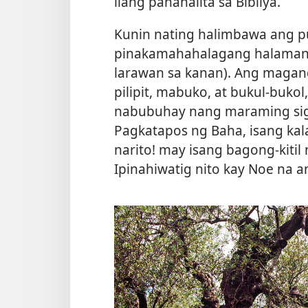
ilang pananalita sa Bibliya.
Kunin nating halimbawa ang p
pinakamahahalagang halaman 
larawan sa kanan). Ang magan
pilipit, mabuko, at bukul-bukol
nabubuhay nang maraming sigl
Pagkatapos ng Baha, isang kala
narito! may isang bagong-kitil 
Ipinahiwatig nito kay Noe na a