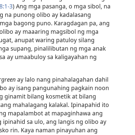
8:1-3
) Ang mga pasanga, o mga sibol, na
ng na punong olibo ay kadalasang
 mga bagong puno. Karagdagan pa, ang
libo ay maaaring magsibol ng mga
gat, anupat waring patuloy silang
ga supang, pinalilibutan ng mga anak
isa ay umaabuloy sa kaligayahan ng
rgreen
ay lalo nang pinahalagahan dahil
olibo ay isang pangunahing pagkain noon
 ginamit bilang kosmetik at bilang
sang mahalagang kalakal. Ipinapahid ito
ang mapalambot at mapaginhawa ang
 ipinahid sa ulo, ang langis ng olibo ay
sko rin. Kaya naman pinayuhan ang