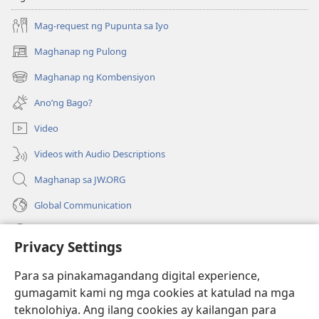
Mag-request ng Pupunta sa Iyo
Maghanap ng Pulong
(may
bubukas
Maghanap ng Kombensiyon
(may
na
bubukas
bagong
Ano’ng Bago?
na
window)
bagong
Video
window)
Videos with Audio Descriptions
Maghanap sa JW.ORG
Global Communication
Help
Privacy Settings
Donasyon
(may
Para sa pinakamagandang digital experience,
bubukas
gumagamit kami ng mga cookies at katulad na mga
na
Watchtower ONLINE LIBRARY™
teknolohiya. Ang ilang cookies ay kailangan para
(may
bagong