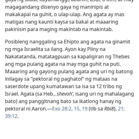
magagandang disenyo gaya ng maninipis at
makakapal na guhit, o ulap-ulap. Ang agata ay mas
matigas nang kaunti kaysa sa bakal at maaaring
pakinisin para maging makintab na makintab.
Posibleng nanggaling sa Ehipto ang agata na ginamit
ng mga Israelita sa ilang. Ayon kay Pliny na
Nakatatanda, matatagpuan sa kapaligiran ng Thebes
ang mga pulang agata na may mga guhit na puti.
Maaaring ang gayong pulang agata ang uri ng batong
inilagay sa “pektoral ng paghatol” ng mataas na
saserdote upang kumatawan sa isa sa 12 tribo ng
Israel. Agata (sa Heb.,
shevohʹ,
isang uri ng mahalagang
bato) ang panggitnang bato sa ikatlong hanay ng
pektoral ni Aaron.​—
Exo 28:2,
15,
19
(tlb sa
Rbi8
),
21;
39:12
.