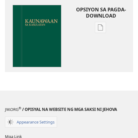
OPSIYON SA PAGDA-
DOWNLOAD
Opsiyon
sa
pagda-
download
ng
publikasyon
Kaunawaan
sa
Kasulatan
®
JW.ORG
/ OPISYAL NA WEBSITE NG MGA SAKSI NI JEHOVA
Appearance Settings
Mga Link