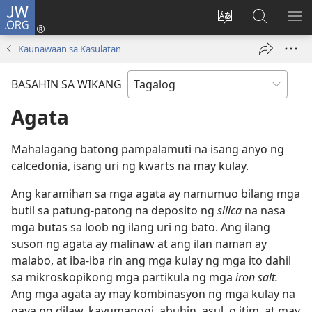
JW.ORG
Mag-
log
Baguhin
Maghana
IPA
In
ang
sa
AN
Kaunawaan sa Kasulatan
(may
wika
JW.ORG
ME
bubukas
ng
BASAHIN SA WIKANG
na
site
bagong
Agata
window)
Mahalagang batong pampalamuti na isang anyo ng
calcedonia, isang uri ng kwarts na may kulay.
Ang karamihan sa mga agata ay namumuo bilang mga
butil sa patung-patong na deposito ng
silica
na nasa
mga butas sa loob ng ilang uri ng bato. Ang ilang
suson ng agata ay malinaw at ang ilan naman ay
malabo, at iba-iba rin ang mga kulay ng mga ito dahil
sa mikroskopikong mga partikula ng mga
iron salt.
Ang mga agata ay may kombinasyon ng mga kulay na
gaya ng dilaw, kayumanggi, abuhin, asul, o itim, at may