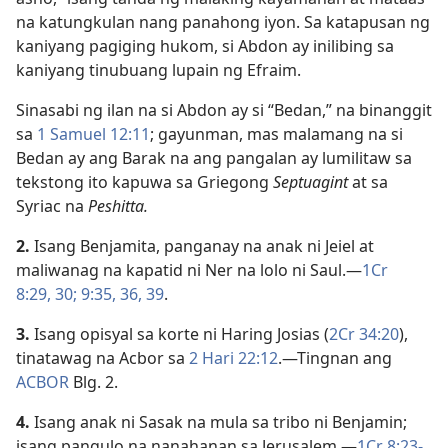
na katungkulan nang panahong iyon. Sa katapusan ng
kaniyang pagiging hukom, si Abdon ay inilibing sa
kaniyang tinubuang lupain ng Efraim.
Sinasabi ng ilan na si Abdon ay si “Bedan,” na binanggit
sa
1 Samuel 12:11
; gayunman, mas malamang na si
Bedan ay ang Barak na ang pangalan ay lumilitaw sa
tekstong ito kapuwa sa Griegong
Septuagint
at sa
Syriac na
Peshitta.
2.
Isang Benjamita, panganay na anak ni Jeiel at
maliwanag na kapatid ni Ner na lolo ni Saul.​—
1Cr
8:29, 30;
9:35, 36,
39
.
3.
Isang opisyal sa korte ni Haring Josias (
2Cr 34:20
),
tinatawag na Acbor sa
2 Hari 22:12
.​—Tingnan ang
ACBOR
Blg. 2.
4.
Isang anak ni Sasak na mula sa tribo ni Benjamin;
isang pangulo na nanahanan sa Jerusalem.​—
1Cr 8:23-