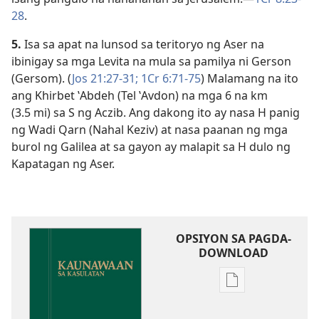
28
.
5.
Isa sa apat na lunsod sa teritoryo ng Aser na
ibinigay sa mga Levita na mula sa pamilya ni Gerson
(Gersom). (
Jos 21:27-31;
1Cr 6:71-75
) Malamang na ito
ang Khirbet ʽAbdeh (Tel ʽAvdon) na mga 6 na km
(3.5 mi) sa S ng Aczib. Ang dakong ito ay nasa H panig
ng Wadi Qarn (Nahal Keziv) at nasa paanan ng mga
burol ng Galilea at sa gayon ay malapit sa H dulo ng
Kapatagan ng Aser.
OPSIYON SA PAGDA-
DOWNLOAD
Opsiyon
sa