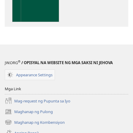
pagda-
download
ng
publikasyon
Kaunawaan
sa
Kasulatan
®
JW.ORG
/ OPISYAL NA WEBSITE NG MGA SAKSI NI JEHOVA
Appearance Settings
Mga Link
Mag-request ng Pupunta sa Iyo
Maghanap ng Pulong
(may
bubukas
Maghanap ng Kombensiyon
(may
na
bubukas
bagong
Ano’ng Bago?