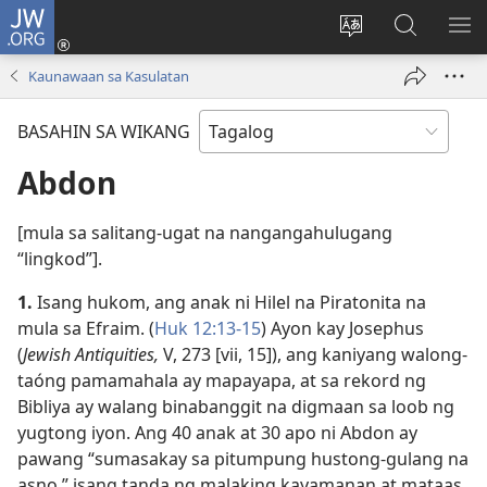
JW.ORG
Mag-
log
Baguhin
Maghana
IPA
In
ang
sa
AN
Kaunawaan sa Kasulatan
(may
wika
JW.ORG
ME
bubukas
ng
BASAHIN SA WIKANG
na
site
bagong
Abdon
window)
[mula sa salitang-ugat na nangangahulugang
“lingkod”].
1.
Isang hukom, ang anak ni Hilel na Piratonita na
mula sa Efraim. (
Huk 12:13-15
) Ayon kay Josephus
(
Jewish Antiquities,
V, 273 [vii, 15]), ang kaniyang walong-
taóng pamamahala ay mapayapa, at sa rekord ng
Bibliya ay walang binabanggit na digmaan sa loob ng
yugtong iyon. Ang 40 anak at 30 apo ni Abdon ay
pawang “sumasakay sa pitumpung hustong-gulang na
asno,” isang tanda ng malaking kayamanan at mataas