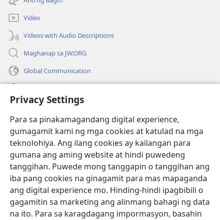
na
window)
bagong
Video
window)
Videos with Audio Descriptions
Maghanap sa JW.ORG
Global Communication
Help
Privacy Settings
Donasyon
(may
Para sa pinakamagandang digital experience,
bubukas
gumagamit kami ng mga cookies at katulad na mga
na
Watchtower ONLINE LIBRARY™
teknolohiya. Ang ilang cookies ay kailangan para
(may
bagong
gumana ang aming website at hindi puwedeng
bubukas
window)
®
JW Hub
na
tanggihan. Puwede mong tanggapin o tanggihan ang
(may
bagong
bubukas
iba pang cookies na ginagamit para mas mapaganda
window)
®
JW Library
na
ang digital experience mo. Hinding-hindi ipagbibili o
bagong
gagamitin sa marketing ang alinmang bahagi ng data
window)
®
Watchtower Library
na ito. Para sa karagdagang impormasyon, basahin