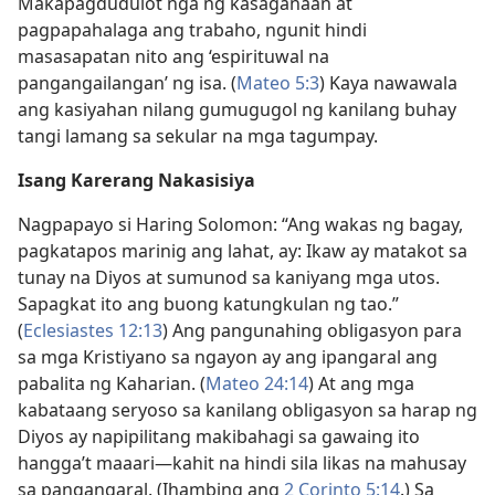
Makapagdudulot nga ng kasaganaan at
pagpapahalaga ang trabaho, ngunit hindi
masasapatan nito ang ‘espirituwal na
pangangailangan’ ng isa. (
Mateo 5:3
) Kaya nawawala
ang kasiyahan nilang gumugugol ng kanilang buhay
tangi lamang sa sekular na mga tagumpay.
Isang Karerang Nakasisiya
Nagpapayo si Haring Solomon: “Ang wakas ng bagay,
pagkatapos marinig ang lahat, ay: Ikaw ay matakot sa
tunay na Diyos at sumunod sa kaniyang mga utos.
Sapagkat ito ang buong katungkulan ng tao.”
(
Eclesiastes 12:13
) Ang pangunahing obligasyon para
sa mga Kristiyano sa ngayon ay ang ipangaral ang
pabalita ng Kaharian. (
Mateo 24:14
) At ang mga
kabataang seryoso sa kanilang obligasyon sa harap ng
Diyos ay napipilitang makibahagi sa gawaing ito
hangga’t maaari​—kahit na hindi sila likas na mahusay
sa pangangaral. (Ihambing ang
2 Corinto 5:14
.) Sa