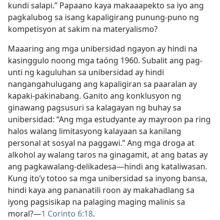
kundi salapi.” Papaano kaya makaaapekto sa iyo ang
pagkalubog sa isang kapaligirang punung-puno ng
kompetisyon at sakim na materyalismo?
Maaaring ang mga unibersidad ngayon ay hindi na
kasinggulo noong mga taóng 1960. Subalit ang pag-
unti ng kaguluhan sa unibersidad ay hindi
nangangahulugang ang kapaligiran sa paaralan ay
kapaki-pakinabang. Ganito ang konklusyon ng
ginawang pagsusuri sa kalagayan ng buhay sa
unibersidad: “Ang mga estudyante ay mayroon pa ring
halos walang limitasyong kalayaan sa kanilang
personal at sosyal na paggawi.” Ang mga droga at
alkohol ay walang taros na ginagamit, at ang batas ay
ang pagkawalang-delikadesa​—hindi ang kataliwasan.
Kung ito’y totoo sa mga unibersidad sa inyong bansa,
hindi kaya ang pananatili roon ay makahadlang sa
iyong pagsisikap na palaging maging malinis sa
moral?​—
1 Corinto 6:18
.