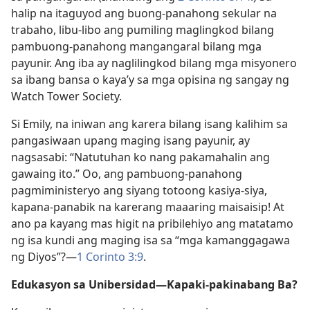
halip na itaguyod ang buong-panahong sekular na
trabaho, libu-libo ang pumiling maglingkod bilang
pambuong-panahong mangangaral bilang mga
payunir. Ang iba ay naglilingkod bilang mga misyonero
sa ibang bansa o kaya’y sa mga opisina ng sangay ng
Watch Tower Society.
Si Emily, na iniwan ang karera bilang isang kalihim sa
pangasiwaan upang maging isang payunir, ay
nagsasabi: “Natutuhan ko nang pakamahalin ang
gawaing ito.” Oo, ang pambuong-panahong
pagmiministeryo ang siyang totoong kasiya-siya,
kapana-panabik na karerang maaaring maisaisip! At
ano pa kayang mas higit na pribilehiyo ang matatamo
ng isa kundi ang maging isa sa “mga kamanggagawa
ng Diyos”?​—
1 Corinto 3:9
.
Edukasyon sa Unibersidad​—Kapaki-pakinabang Ba?