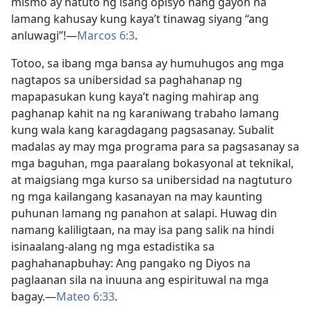
mismo ay natuto ng isang opisyo nang gayon na
lamang kahusay kung kaya’t tinawag siyang “ang
anluwagi”!​—
Marcos 6:3
.
Totoo, sa ibang mga bansa ay humuhugos ang mga
nagtapos sa unibersidad sa paghahanap ng
mapapasukan kung kaya’t naging mahirap ang
paghanap kahit na ng karaniwang trabaho lamang
kung wala kang karagdagang pagsasanay. Subalit
madalas ay may mga programa para sa pagsasanay sa
mga baguhan, mga paaralang bokasyonal at teknikal,
at maigsiang mga kurso sa unibersidad na nagtuturo
ng mga kailangang kasanayan na may kaunting
puhunan lamang ng panahon at salapi. Huwag din
namang kaliligtaan, na may isa pang salik na hindi
isinaalang-alang ng mga estadistika sa
paghahanapbuhay: Ang pangako ng Diyos na
paglaanan sila na inuuna ang espirituwal na mga
bagay.​—
Mateo 6:33
.