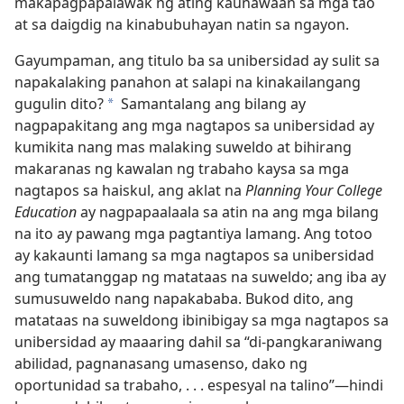
makapagpapalawak ng ating kaunawaan sa mga tao
at sa daigdig na kinabubuhayan natin sa ngayon.
Gayumpaman, ang titulo ba sa unibersidad ay sulit sa
napakalaking panahon at salapi na kinakailangang
gugulin dito?
Samantalang ang bilang ay
a
nagpapakitang ang mga nagtapos sa unibersidad ay
kumikita nang mas malaking suweldo at bihirang
makaranas ng kawalan ng trabaho kaysa sa mga
nagtapos sa haiskul, ang aklat na
Planning Your College
Education
ay nagpapaalaala sa atin na ang mga bilang
na ito ay pawang mga pagtantiya lamang. Ang totoo
ay kakaunti lamang sa mga nagtapos sa unibersidad
ang tumatanggap ng matataas na suweldo; ang iba ay
sumusuweldo nang napakababa. Bukod dito, ang
matataas na suweldong ibinibigay sa mga nagtapos sa
unibersidad ay maaaring dahil sa “di-pangkaraniwang
abilidad, pagnanasang umasenso, dako ng
oportunidad sa trabaho, . . . espesyal na talino”​—hindi