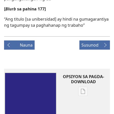
[
Blurb
sa pahina 177]
“Ang titulo [sa unibersidad] ay hindi na gumagarantiya
ng tagumpay sa paghahanap ng trabaho”
Nauna
Susunod
OPSIYON SA PAGDA-
DOWNLOAD
Opsiyon
sa
pagda-
download