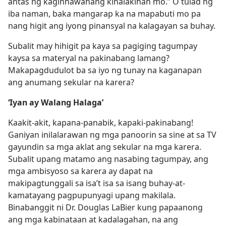
antas ng kaginhawahang kinalakihan mo.” O tulad ng
iba naman, baka mangarap ka na mapabuti mo pa
nang higit ang iyong pinansyal na kalagayan sa buhay.
Subalit may hihigit pa kaya sa pagiging tagumpay
kaysa sa materyal na pakinabang lamang?
Makapagdudulot ba sa iyo ng tunay na kaganapan
ang anumang sekular na karera?
‘Iyan ay Walang Halaga’
Kaakit-akit, kapana-panabik, kapaki-pakinabang!
Ganiyan inilalarawan ng mga panoorin sa sine at sa TV
gayundin sa mga aklat ang sekular na mga karera.
Subalit upang matamo ang nasabing tagumpay, ang
mga ambisyoso sa karera ay dapat na
makipagtunggali sa isa’t isa sa isang buhay-at-
kamatayang pagpupunyagi upang makilala.
Binabanggit ni Dr. Douglas LaBier kung papaanong
ang mga kabinataan at kadalagahan, na ang