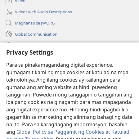
Video
window)
Videos with Audio Descriptions
Maghanap sa JW.ORG
Global Communication
Help
Privacy Settings
Donasyon
(may
Para sa pinakamagandang digital experience,
bubukas
gumagamit kami ng mga cookies at katulad na mga
na
Watchtower ONLINE LIBRARY™
teknolohiya. Ang ilang cookies ay kailangan para
(may
bagong
gumana ang aming website at hindi puwedeng
bubukas
window)
®
JW Hub
na
tanggihan. Puwede mong tanggapin o tanggihan ang
(may
bagong
bubukas
iba pang cookies na ginagamit para mas mapaganda
window)
®
JW Library
na
ang digital experience mo. Hinding-hindi ipagbibili o
bagong
gagamitin sa marketing ang alinmang bahagi ng data
window)
®
Watchtower Library
na ito. Para sa karagdagang impormasyon, basahin
ang
Global Policy sa Paggamit ng Cookies at Katulad