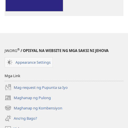
ng
publikasyon
Ang
mga
Tanong
ng
mga
®
JW.ORG
/ OPISYAL NA WEBSITE NG MGA SAKSI NI JEHOVA
Kabataan
—
Appearance Settings
Mga
Sagot
Mga Link
na
Lumulutas
Mag-request ng Pupunta sa Iyo
Maghanap ng Pulong
(may
bubukas
Maghanap ng Kombensiyon
(may
na
bubukas
bagong
Ano’ng Bago?
na
window)
bagong