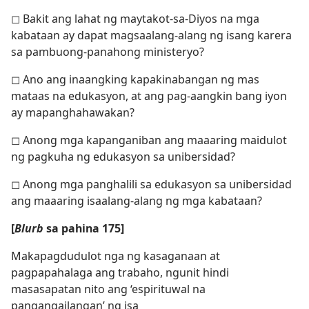
◻ Bakit ang lahat ng maytakot-sa-Diyos na mga
kabataan ay dapat magsaalang-alang ng isang karera
sa pambuong-panahong ministeryo?
◻ Ano ang inaangking kapakinabangan ng mas
mataas na edukasyon, at ang pag-aangkin bang iyon
ay mapanghahawakan?
◻ Anong mga kapanganiban ang maaaring maidulot
ng pagkuha ng edukasyon sa unibersidad?
◻ Anong mga panghalili sa edukasyon sa unibersidad
ang maaaring isaalang-alang ng mga kabataan?
[
Blurb
sa pahina 175]
Makapagdudulot nga ng kasaganaan at
pagpapahalaga ang trabaho, ngunit hindi
masasapatan nito ang ‘espirituwal na
pangangailangan’ ng isa