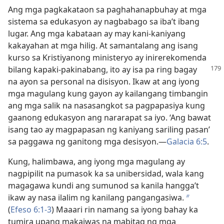
Ang mga pagkakataon sa paghahanapbuhay at mga
sistema sa edukasyon ay nagbabago sa iba’t ibang
lugar. Ang mga kabataan ay may kani-kaniyang
kakayahan at mga hilig. At samantalang ang isang
kurso sa Kristiyanong ministeryo ay inirerekomenda
bilang
kapaki-pakinabang, ito ay isa pa ring bagay
na ayon sa personal na disisyon. Ikaw at ang iyong
mga magulang kung gayon ay kailangang timbangin
ang mga salik na nasasangkot sa pagpapasiya kung
gaanong edukasyon ang nararapat sa iyo. ‘Ang bawat
isang tao ay magpapasan ng kaniyang sariling pasan’
sa paggawa ng ganitong mga desisyon.​—
Galacia 6:5
.
Kung, halimbawa, ang iyong mga magulang ay
nagpipilit na pumasok ka sa unibersidad, wala kang
magagawa kundi ang sumunod sa kanila hangga’t
ikaw ay nasa ilalim ng kanilang pangangasiwa.
b
(
Efeso 6:​1-3
) Maaari rin namang sa iyong bahay ka
tumira upang makaiwas na mabitag ng mga