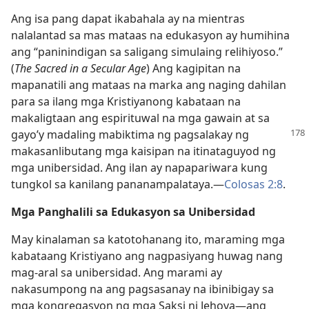
Ang isa pang dapat ikabahala ay na mientras
nalalantad sa mas mataas na edukasyon ay humihina
ang “paninindigan sa saligang simulaing relihiyoso.”
(
The Sacred in a Secular Age
) Ang kagipitan na
mapanatili ang mataas na marka ang naging dahilan
para sa ilang mga Kristiyanong kabataan na
makaligtaan ang espirituwal na mga gawain at sa
gayo’y madaling mabiktima ng pagsalakay ng
makasanlibutang mga kaisipan na itinataguyod ng
mga unibersidad. Ang ilan ay napapariwara kung
tungkol sa kanilang pananampalataya.​—
Colosas 2:8
.
Mga Panghalili sa Edukasyon sa Unibersidad
May kinalaman sa katotohanang ito, maraming mga
kabataang Kristiyano ang nagpasiyang huwag nang
mag-aral sa unibersidad. Ang marami ay
nakasumpong na ang pagsasanay na ibinibigay sa
mga kongregasyon ng mga Saksi ni Jehova​—ang