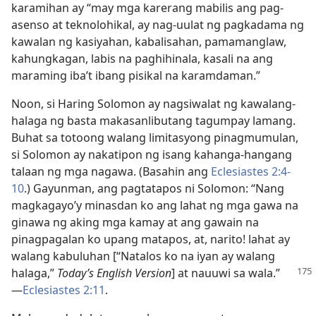
karamihan ay “may mga karerang mabilis ang pag-
asenso at teknolohikal, ay nag-uulat ng pagkadama ng
kawalan ng kasiyahan, kabalisahan, pamamanglaw,
kahungkagan, labis na paghihinala, kasali na ang
maraming iba’t ibang pisikal na karamdaman.”
Noon, si Haring Solomon ay nagsiwalat ng kawalang-
halaga ng basta makasanlibutang tagumpay lamang.
Buhat sa totoong walang limitasyong pinagmumulan,
si Solomon ay nakatipon ng isang kahanga-hangang
talaan ng mga nagawa. (Basahin ang
Eclesiastes 2:​4-
10
.) Gayunman, ang pagtatapos ni Solomon: “Nang
magkagayo’y minasdan ko ang lahat ng mga gawa na
ginawa ng aking mga kamay at ang gawain na
pinagpagalan ko upang matapos, at, narito! lahat ay
walang kabuluhan [“Natalos ko na iyan ay walang
halaga,”
Today’s English Version
] at nauuwi sa wala.”​
—
Eclesiastes 2:11
.