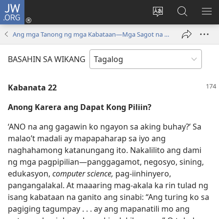
JW.ORG
Mag-
log
Baguhin
Maghana
IPA
In
ang
sa
AN
Ang mga Tanong ng mga Kabataan—Mga Sagot na Lumulutas
(may
wika
JW.ORG
ME
bubukas
ng
BASAHIN SA WIKANG
na
site
bagong
Kabanata 22
window)
Anong Karera ang Dapat Kong Piliin?
‘ANO na ang gagawin ko ngayon sa aking buhay?’ Sa
malao’t madali ay mapapaharap sa iyo ang
naghahamong katanungang ito. Nakalilito ang dami
ng mga pagpipilian​—panggagamot, negosyo, sining,
edukasyon,
computer science,
pag-iinhinyero,
pangangalakal. At maaaring mag-akala ka rin tulad ng
isang kabataan na ganito ang sinabi: “Ang turing ko sa
pagiging tagumpay . . . ay ang mapanatili mo ang