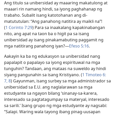
Ang titulo sa unibersidad ay maaaring makatulong at
maaari rin namang hindi, sa iyong paghahanap ng
trabaho. Subalit isang katotohanan ang di-
matututulan: “Ang panahong natitira ay maikli na”!
(
1 Corinto 7:29
) Para sa inaakalang kapakinabangan
nito, ang apat na taon ba o higit pa sa isang
unibersidad ay isang pinakamabuting paggamit ng
mga natitirang panahong iyan?​—
Efeso 5:16
.
Aakayin ka ba ng edukasyon sa unibersidad nang
papalapit o papalayo sa iyong espirituwal na mga
tunguhin? Tandaan, ang mataas na suweldo ay hindi
siyang pangunahin sa isang Kristiyano. (
1 Timoteo 6:​
7, 8
) Gayunman, isang surbey sa mga administrador sa
unibersidad sa E.U. ang naglalarawan sa mga
estudyante sa ngayon bilang ‘sinanay-sa-karera,
interesado sa pagtatagumpay sa materyal, interesado
sa sarili.’ Isang grupo ng mga estudyante ay nagsabi:
“Salapi. Waring wala tayong ibang pinag-uusapan