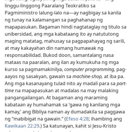
linggu-linggong Paaralang Teokratiko sa
Pagmiministro lalung-lalo na​—ay nagbigay sa kanila
ng tunay na kalamangan sa paghahanap ng
mapapasukan. Bagaman hindi nagtataglay ng titulo sa
unibersidad, ang mga kabataang ito ay natututong
maging matatag, mahusay sa pagpapahayag ng sarili,
at may kakayahan din namang humawak ng
responsabilidad. Bukod doon, samantalang nasa
mataas na paaralan, ang ilan ay kumukuha ng mga
kurso sa pagmamakinilya,
computer programming,
pag-
aayos ng sasakyan, gawain sa
machine-shop,
at iba pa.
Ang mga kasanayang tulad nito ay madali para sa
part-
time
na mapapasukan at madalas na may malaking
pangangailangan. At bagaman ang maraming
kabataan ay humahamak sa ‘gawa ng kanilang mga
kamay,’ ang Bibliya naman ay dumadakila sa paggawa
ng “mabibigat na gawain.” (
Efeso 4:​28
; ihambing ang
Kawikaan 22:29
.) Sa katunayan, kahit si Jesu-Kristo