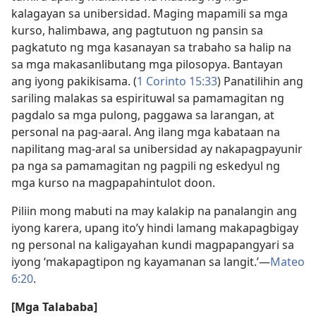
kalagayan sa unibersidad. Maging mapamili sa mga
kurso, halimbawa, ang pagtutuon ng pansin sa
pagkatuto ng mga kasanayan sa trabaho sa halip na
sa mga makasanlibutang mga pilosopya. Bantayan
ang iyong pakikisama. (
1 Corinto 15:33
) Panatilihin ang
sariling malakas sa espirituwal sa pamamagitan ng
pagdalo sa mga pulong, paggawa sa larangan, at
personal na pag-aaral. Ang ilang mga kabataan na
napilitang mag-aral sa unibersidad ay nakapagpayunir
pa nga sa pamamagitan ng pagpili ng eskedyul ng
mga kurso na magpapahintulot doon.
Piliin mong mabuti na may kalakip na panalangin ang
iyong karera, upang ito’y hindi lamang makapagbigay
ng personal na kaligayahan kundi magpapangyari sa
iyong ‘makapagtipon ng kayamanan sa langit.’​—
Mateo
6:20
.
[Mga Talababa]