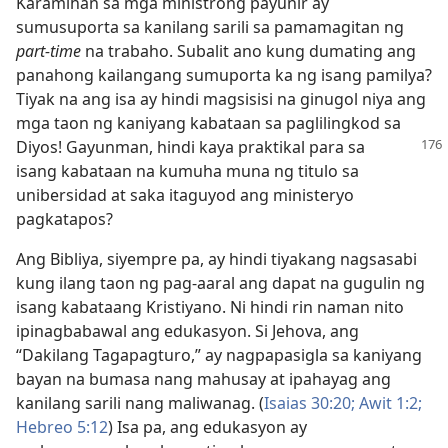
Karamihan sa mga ministrong payunir ay
sumusuporta sa kanilang sarili sa pamamagitan ng
part-time
na trabaho. Subalit ano kung dumating ang
panahong kailangang sumuporta ka ng isang pamilya?
Tiyak na ang isa ay hindi magsisisi na ginugol niya ang
mga taon ng kaniyang kabataan sa paglilingkod sa
Diyos!
Gayunman, hindi kaya praktikal para sa
isang kabataan na kumuha muna ng titulo sa
unibersidad at saka itaguyod ang ministeryo
pagkatapos?
Ang Bibliya, siyempre pa, ay hindi tiyakang nagsasabi
kung ilang taon ng pag-aaral ang dapat na gugulin ng
isang kabataang Kristiyano. Ni hindi rin naman nito
ipinagbabawal ang edukasyon. Si Jehova, ang
“Dakilang Tagapagturo,” ay nagpapasigla sa kaniyang
bayan na bumasa nang mahusay at ipahayag ang
kanilang sarili nang maliwanag. (
Isaias 30:​20;
Awit 1:​2;
Hebreo 5:12
) Isa pa, ang edukasyon ay