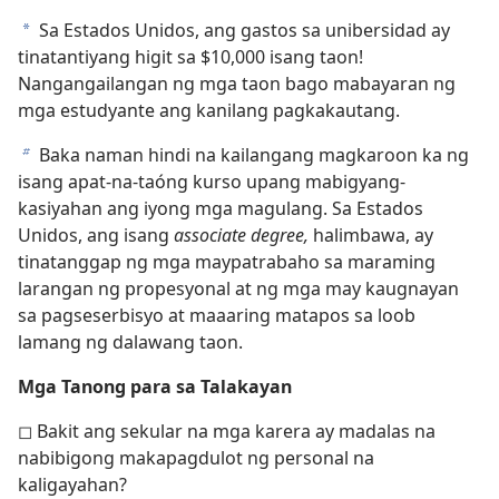
Sa Estados Unidos, ang gastos sa unibersidad ay
a
tinatantiyang higit sa $10,000 isang taon!
Nangangailangan ng mga taon bago mabayaran ng
mga estudyante ang kanilang pagkakautang.
Baka naman hindi na kailangang magkaroon ka ng
b
isang apat-na-taóng kurso upang mabigyang-
kasiyahan ang iyong mga magulang. Sa Estados
Unidos, ang isang
associate degree,
halimbawa, ay
tinatanggap ng mga maypatrabaho sa maraming
larangan ng propesyonal at ng mga may kaugnayan
sa pagseserbisyo at maaaring matapos sa loob
lamang ng dalawang taon.
Mga Tanong para sa Talakayan
◻ Bakit ang sekular na mga karera ay madalas na
nabibigong makapagdulot ng personal na
kaligayahan?