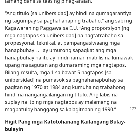
lamang dahil sa taas ng pinag-aralan.
“Ang titulo [sa unibersidad] ay hindi na gumagarantiya
ng tagumpay sa paghahanap ng trabaho,” ang sabi ng
Kagawaran ng Paggawa sa E.U. “Ang proporsiyon [ng
mga nagtapos sa unibersidad] na nagtatrabaho sa
propesyonal, teknikal, at pampangasiwaang mga
hanapbuhay . . . ay umurong sapagkat ang mga
hanapbuhay na ito ay hindi naman mabilis na lumawak
upang masagutan ang dumaraming mga nagtapos.
Bilang resulta, mga 1 sa bawat 5 nagtapos [sa
unibersidad] na pumasok sa paghahanapbuhay sa
pagitan ng 1970 at 1984 ang kumuha ng trabahong
hindi na nangangailangan ng titulo. Ang labis na
suplay na ito ng mga nagtapos ay malamang na
magpatuloy hanggang sa kalagitnaan ng 1990.”
Higit Pang mga Katotohanang Kailangang Bulay-
bulayin