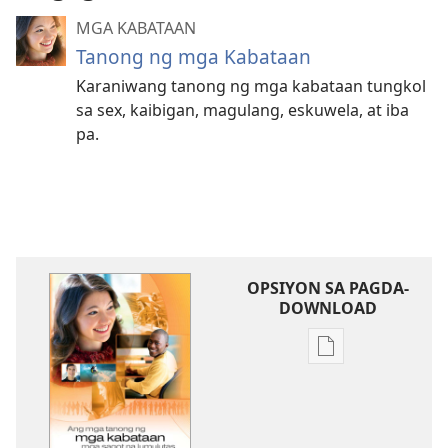
MGA KABATAAN
Tanong ng mga Kabataan
Karaniwang tanong ng mga kabataan tungkol
sa sex, kaibigan, magulang, eskuwela, at iba
pa.
OPSIYON SA PAGDA-
DOWNLOAD
Opsiyon
sa
pagda-
download