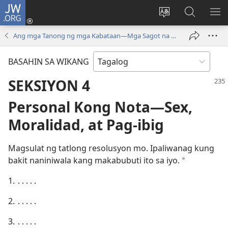
JW.ORG
Mag-
log
Baguhin
Maghana
IPA
In
ang
sa
AN
Ang mga Tanong ng mga Kabataan—Mga Sagot na Lumulutas, Tomo 1
(may
wika
JW.ORG
ME
bubukas
ng
BASAHIN SA WIKANG
na
site
bagong
SEKSIYON 4
window)
Personal Kong Nota​—Sex,
Moralidad, at Pag-ibig
Magsulat ng tatlong resolusyon mo. Ipaliwanag kung
bakit naniniwala kang makabubuti ito sa iyo.
a
1. ․․․․․
2. ․․․․․
3. ․․․․․