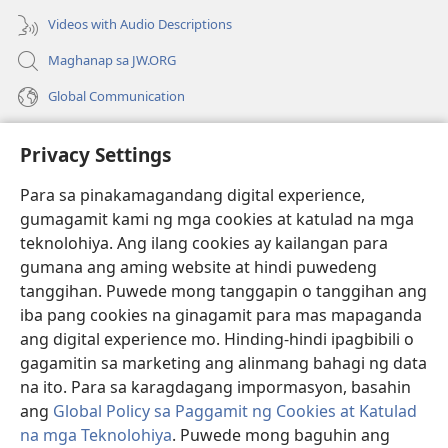
window)
Videos with Audio Descriptions
Maghanap sa JW.ORG
Global Communication
Help
Privacy Settings
Donasyon
(may
Para sa pinakamagandang digital experience,
bubukas
gumagamit kami ng mga cookies at katulad na mga
na
Watchtower ONLINE LIBRARY™
teknolohiya. Ang ilang cookies ay kailangan para
(may
bagong
gumana ang aming website at hindi puwedeng
bubukas
window)
®
JW Hub
na
tanggihan. Puwede mong tanggapin o tanggihan ang
(may
bagong
bubukas
iba pang cookies na ginagamit para mas mapaganda
window)
®
JW Library
na
ang digital experience mo. Hinding-hindi ipagbibili o
bagong
gagamitin sa marketing ang alinmang bahagi ng data
window)
®
Watchtower Library
na ito. Para sa karagdagang impormasyon, basahin
ang
Global Policy sa Paggamit ng Cookies at Katulad
na mga Teknolohiya
. Puwede mong baguhin ang