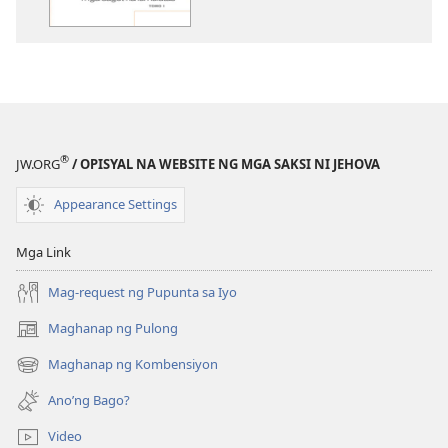
ng
publikasyon
Ang
mga
Tanong
ng
mga
®
JW.ORG
/ OPISYAL NA WEBSITE NG MGA SAKSI NI JEHOVA
Kabataan
—
Appearance Settings
Mga
Sagot
Mga Link
na
Lumulutas,
Mag-request ng Pupunta sa Iyo
Tomo
Maghanap ng Pulong
(may
1
bubukas
Maghanap ng Kombensiyon
(may
na
bubukas
bagong
Ano’ng Bago?
na
window)
bagong
Video