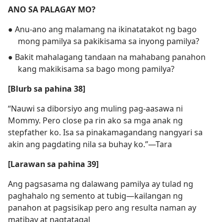
ANO SA PALAGAY MO?
● Anu-ano ang malamang na ikinatatakot ng bago
mong pamilya sa pakikisama sa inyong pamilya?
● Bakit mahalagang tandaan na mahabang panahon
kang makikisama sa bago mong pamilya?
[Blurb sa pahina 38]
“Nauwi sa diborsiyo ang muling pag-aasawa ni
Mommy. Pero close pa rin ako sa mga anak ng
stepfather ko. Isa sa pinakamagandang nangyari sa
akin ang pagdating nila sa buhay ko.”​—Tara
[Larawan sa pahina 39]
Ang pagsasama ng dalawang pamilya ay tulad ng
paghahalo ng semento at tubig​—kailangan ng
panahon at pagsisikap pero ang resulta naman ay
matibay at nagtatagal