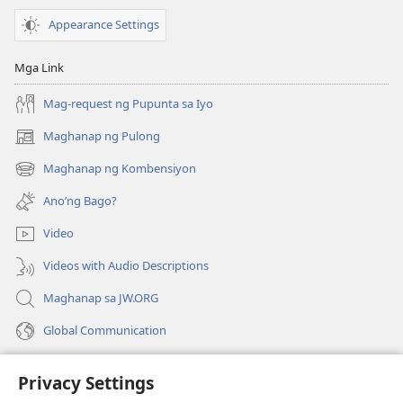
—
Appearance Settings
Mga
Sagot
Mga Link
na
Lumulutas,
Mag-request ng Pupunta sa Iyo
Tomo
Maghanap ng Pulong
(may
1
bubukas
Maghanap ng Kombensiyon
(may
na
bubukas
bagong
Ano’ng Bago?
na
window)
bagong
Video
window)
Videos with Audio Descriptions
Maghanap sa JW.ORG
Global Communication
Help
Privacy Settings