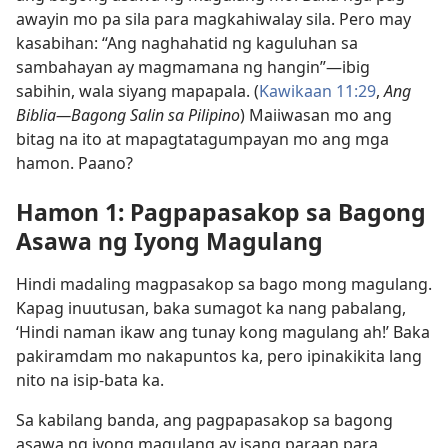
awayin mo pa sila para magkahiwalay sila. Pero may
kasabihan: “Ang naghahatid ng kaguluhan sa
sambahayan ay magmamana ng hangin”​—ibig
sabihin, wala siyang mapapala. (
Kawikaan 11:29
,
Ang
Biblia​—Bagong Salin sa Pilipino
) Maiiwasan mo ang
bitag na ito at mapagtatagumpayan mo ang mga
hamon. Paano?
Hamon 1: Pagpapasakop sa Bagong
Asawa ng Iyong Magulang
Hindi madaling magpasakop sa bago mong magulang.
Kapag inuutusan, baka sumagot ka nang pabalang,
‘Hindi naman ikaw ang tunay kong magulang ah!’ Baka
pakiramdam mo nakapuntos ka, pero ipinakikita lang
nito na isip-bata ka.
Sa kabilang banda, ang pagpapasakop sa bagong
asawa ng iyong magulang ay isang paraan para