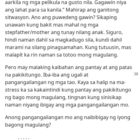
aarkila ng mga pelikula na gusto nila. Gagawin niya
ang lahat para sa kanila.” Mahirap ang ganitong
sitwasyon. Ano ang puwedeng gawin? Sikaping
unawain kung bakit mas mahal ng mga
stepfather/mother ang tunay nilang anak. Siguro,
hindi naman dahil sa magkadugo sila, kundi dahil
marami na silang pinagsamahan. Kung tutuusin, mas
malapít ka rin naman sa totoo mong magulang.
Pero may malaking kaibahan ang pantay at ang patas
na pakikitungo. Iba-iba ang ugali at
pangangailangan ng mga tao. Kaya sa halip na ma-
stress ka sa kakaintindi kung pantay ang pakikitungo
ng bago mong magulang, tingnan kung sinisikap
naman niyang ibigay ang mga pangangailangan mo.
Anong pangangailangan mo ang naibibigay ng iyong
bagong magulang?
․․․․․