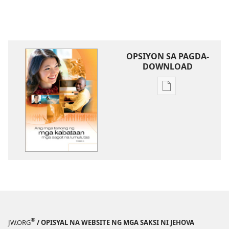
OPSIYON SA PAGDA-
DOWNLOAD
Opsiyon
sa
pagda-
download
ng
publikasyon
Ang
mga
Tanong
ng
mga
®
JW.ORG
/ OPISYAL NA WEBSITE NG MGA SAKSI NI JEHOVA
Kabataan