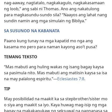
nag-aaway, nagtatalo, nagkakagulo, nagkakasamaan
ng loob,” ang sabi ni Thomas. Ano ang nakatulong
para magkasundu-sundo sila? “Naayos ang lahat nang
sundin namin ang mga simulain ng Bibliya.”
SA SUSUNOD NA KABANATA
Paano kung tunay na mga kapatid mo nga ang
kasama mo pero para naman kayong aso’t pusa?
TEMANG TEKSTO
“Mas mabuti ang huling wakas ng isang bagay kaysa
sa pasimula nito. Mas mabuti ang matiisin kaysa sa isa
na may palalong espiritu.”​—
Eclesiastes 7:8
.
TIP
May posibilidad na maakit ka sa stepbrother/sister mo
o siya ang maakit sa iyo. Kaya huwag mag-isip ng mga
bagay na makakapukaw ng seksuwal na pagnanasa sa