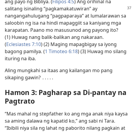
ang payo ng Bibliya. (
Filipos 4:5
) Ang orihinal na
salitang isinaling
“pagkamakatuwiran” ay
nangangahulugang “pagpaparaya” at lumalarawan sa
saloobin ng isa na hindi mapaggiit sa kaniyang mga
karapatan. Paano mo masusunod ang payong ito?
(1) Huwag nang balik-balikan ang nakaraan.
(
Eclesiastes 7:10
) (2) Maging mapagbigay sa iyong
bagong pamilya. (
1 Timoteo 6:18
) (3) Huwag mo silang
ituring na iba.
Aling mungkahi sa itaas ang kailangan mo pang
sikaping gawin? ․․․․․
Hamon 3: Pagharap sa Di-pantay na
Pagtrato
“Mas mahal ng stepfather ko ang mga anak niya kaysa
sa aming dalawa ng kapatid ko,” ang sabi ni Tara.
“Ibibili niya sila ng lahat ng paborito nilang pagkain at