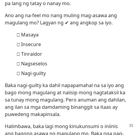
pa lang ng tatay o nanay mo.
Ano ang na-feel mo nang muling mag-asawa ang
magulang mo? Lagyan ng ✔ ang angkop sa iyo.
□ Masaya
□ Insecure
□ Tinraidor
□ Nagseselos
□ Nagi-guilty
Baka nagi-guilty ka dahil napapamahal na sa iyo ang
bago mong magulang at naiisip mong nagtataksil ka
sa tunay mong magulang. Pero anuman ang dahilan,
ang ilan sa mga damdaming binanggit sa itaas ay
puwedeng makapinsala.
Halimbawa, baka lagi mong kinukunsumi o iniinis
ang bagong asawa ng magulang mo. Baka nga pag-