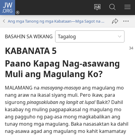
JW.ORG
Mag-
log
Baguhin
Maghana
IPA
In
ang
sa
AN
Ang mga Tanong ng mga Kabataan—Mga Sagot na Lumulutas, Tomo 1
(may
wika
JW.ORG
ME
bubukas
ng
BASAHIN SA WIKANG
na
site
bagong
KABANATA 5
window)
Paano Kapag Nag-asawang
Muli ang Magulang Ko?
MALAMANG na
masayang
-
masaya
ang magulang mo
nang araw na ikasal siyang muli. Pero ikaw, para
sigurong
pinagsakluban ng langit at lupa!
Bakit? Dahil
kasabay ng muling pagpapakasal ng magulang mo
ang pagguho ng pag-asa mong magkabalikan ang
tunay mong mga magulang. Baka nasasaktan ka dahil
nag-asawa agad ang magulang mo kahit kamamatay