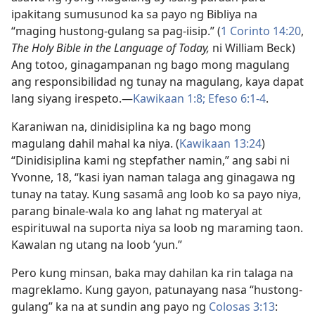
ipakitang sumusunod ka sa payo ng Bibliya na
“maging hustong-gulang sa pag-iisip.” (
1 Corinto 14:20
,
The Holy Bible in the Language of Today,
ni William Beck)
Ang totoo, ginagampanan ng bago mong magulang
ang responsibilidad ng tunay na magulang, kaya dapat
lang siyang irespeto.​—
Kawikaan 1:8;
Efeso 6:1-4
.
Karaniwan na, dinidisiplina ka ng bago mong
magulang dahil mahal ka niya. (
Kawikaan 13:24
)
“Dinidisiplina kami ng stepfather namin,” ang sabi ni
Yvonne, 18, “kasi iyan naman talaga ang ginagawa ng
tunay na tatay. Kung sasamâ ang loob ko sa payo niya,
parang binale-wala ko ang lahat ng materyal at
espirituwal na suporta niya sa loob ng maraming taon.
Kawalan ng utang na loob ’yun.”
Pero kung minsan, baka may dahilan ka rin talaga na
magreklamo. Kung gayon, patunayang nasa “hustong-
gulang” ka na at sundin ang payo ng
Colosas 3:13
: