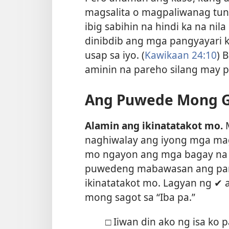
magsalita o magpaliwanag tung
ibig sabihin na hindi ka na n
dinibdib ang mga pangyayari ka
usap sa iyo. (
Kawikaan 24:10
) 
aminin na pareho silang may 
Ang Puwede Mong 
Alamin ang ikinatatakot mo.
M
naghiwalay ang iyong mga mag
mo ngayon ang mga bagay na d
puwedeng mabawasan ang pa
ikinatatakot mo. Lagyan ng ✔ an
mong sagot sa “Iba pa.”
□ Iiwan din ako ng isa ko