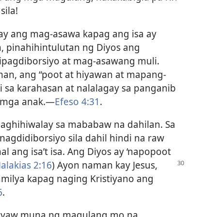
ila!
ay ang mag-asawa kapag ang isa ay
, pinahihintulutan ng Diyos ang
ipagdiborsiyo at mag-asawang muli.
man, ang “poot at hiyawan at mapang-
 sa karahasan at nalalagay sa panganib
 mga anak.​—
Efeso 4:31
.
ghihiwalay sa mababaw na dahilan. Sa
nagdidiborsiyo sila dahil hindi na raw
al ang isa’t isa. Ang Diyos ay ‘napopoot
alakias 2:16
) Ayon naman kay Jesus,
milya kapag naging Kristiyano ang
6
.
 ayaw muna ng magulang mo na