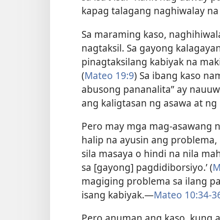
kapag talagang naghiwalay na s
Sa maraming kaso, naghihiwal
nagtaksil. Sa gayong kalagayan
pinagtaksilang kabiyak na mak
(
Mateo 19:9
) Sa ibang kaso na
abusong pananalita” ay nauuwi
ang kaligtasan ng asawa at ng
Pero may mga mag-asawang na
halip na ayusin ang problema, 
sila masaya o hindi na nila mah
sa [gayong] pagdidiborsiyo.’
(
M
magiging problema sa ilang pa
isang kabiyak.​—
Mateo 10:34-3
Pero anuman ang kaso, kung