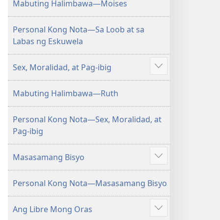
Mabuting Halimbawa—Moises
iba
pa
Personal Kong Nota—Sa Loob at sa
Labas ng Eskuwela
Sex, Moralidad, at Pag-ibig
Ipakita
ang
Mabuting Halimbawa—Ruth
iba
pa
Personal Kong Nota—Sex, Moralidad, at
Pag-ibig
Masasamang Bisyo
Ipakita
ang
Personal Kong Nota—Masasamang Bisyo
iba
pa
Ang Libre Mong Oras
Ipakita