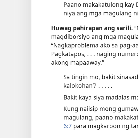
Paano makakatulong kay 
niya ang mga magulang ni
Huwag pahirapan ang sarili.
“
magdiborsiyo ang mga magulan
“Nagkaproblema ako sa pag-aa
Pagkatapos, . . . naging nume
akong mapaaway.”
Sa tingin mo, bakit sinas
kalokohan’? ․․․․․
Bakit kaya siya madalas m
Kung naiisip mong gumaw
magulang, paano makakatu
6:7
para magkaroon ng tam