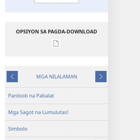
OPSIYON SA PAGDA-DOWNLOAD
Opsiyon
sa
pagda-
download
MGA NILALAMAN
ng
Nauna
Susunod
publikasyon
Ang
Panloob na Pabalat
mga
Tanong
Mga Sagot na Lumulutas!
ng
mga
Simbolo
Kabataan
—