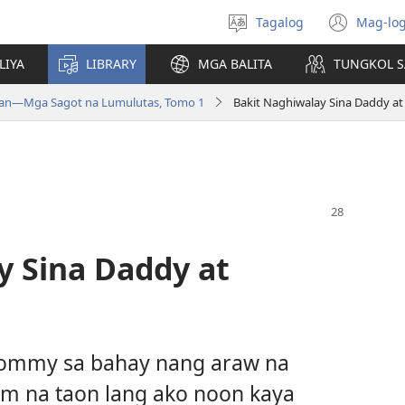
Tagalog
Mag-log
Pumili
(may
ng
bub
LIYA
LIBRARY
MGA BALITA
TUNGKOL S
wika
na
bag
an—Mga Sagot na Lumulutas, Tomo 1
Bakit Naghiwalay Sina Daddy 
wind
y Sina Daddy at
ommy sa bahay nang araw na
im na taon lang ako noon kaya