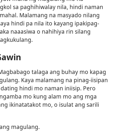
kol sa paghihiwalay nila, hindi naman
ila mahal. Malamang na masyado nilang
ya hindi pa nila ito kayang ipakipag-
Baka naaasiwa o nahihiya rin silang
pagkukulang.
Gawin
agbabago talaga ang buhay mo kapag
ulang. Kaya malamang na pinag-iisipan
ating hindi mo naman iniisip. Pero
ngamba mo kung alam mo ang mga
g ikinatatakot mo, o isulat ang sarili
 pang magulang.