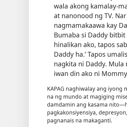
wala akong kamalay-mal
at nanonood ng TV. Nar
nagmamakaawa kay Dad
Bumaba si Daddy bitbit
hinalikan ako, tapos sab
Daddy ha.’ Tapos umalis
nagkita ni Daddy. Mula 
iwan din ako ni Mommy.
KAPAG naghiwalay ang iyong 
na ng mundo at magiging mise
damdamin ang kasama nito​—hiy
pagkakonsiyensiya, depresyon
pagnanais na makaganti.