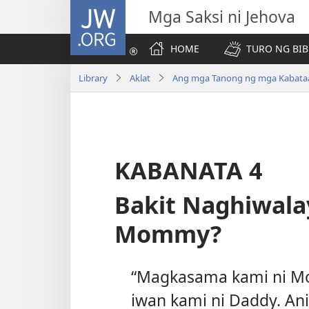
JW.ORG
Mga Saksi ni Jehova
HOME
TURO NG BIB
Library
Aklat
Ang mga Tanong ng mga Kabata
KABANATA 4
Bakit Naghiwala
Mommy?
“Magkasama kami ni M
iwan kami ni Daddy. An