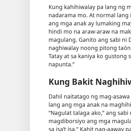
Kung kahihiwalay pa lang ng 
nadarama mo. At normal lang i
ang mga anak ay lumaking may 
hindi mo na araw-araw na mak
magulang. Ganito ang sabi ni
naghiwalay noong pitong taóng
Tatay at sa kaniya ko gustong
napunta.”
Kung Bakit Naghih
Dahil naitatago ng mag-asawa
lang ang mga anak na maghihi
“Nagulat talaga ako,” ang sabi
magdiborsiyo ang mga magulan
sa isa’t isa.” Kahit nag-aaway