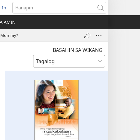
 In
Hanapin
ukas
A AMIN
ong
at Mommy?
ow)
BASAHIN SA WIKANG