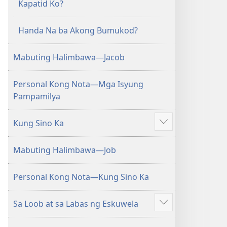
Kapatid Ko?
Handa Na ba Akong Bumukod?
Mabuting Halimbawa—Jacob
Personal Kong Nota—Mga Isyung
Pampamilya
Kung Sino Ka
Ipakita
ang
Mabuting Halimbawa—Job
iba
pa
Personal Kong Nota—Kung Sino Ka
Sa Loob at sa Labas ng Eskuwela
Ipakita
ang