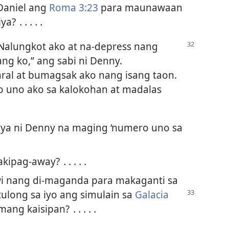
Daniel ang
Roma 3:23
para maunawaan
ya? ․․․․․
Nalungkot ako at na-depress nang
g ko,” ang sabi ni Denny.
ral at bumagsak ako nang isang taon.
ro uno ako sa kalokohan at madalas
adya ni Denny na maging ‘numero uno sa
akipag-away? ․․․․․
i nang di-maganda para makaganti sa
long sa iyo ang simulain
sa
Galacia
ang kaisipan? ․․․․․