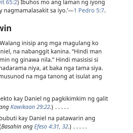
it 65:2
) Ibuhos mo ang laman ng iyong
ay nagmamalasakit sa iyo.’​—
1 Pedro 5:7
.
win
Walang inisip ang mga magulang ko
Daniel, na nabanggit kanina. “Hindi man
min ng ginawa nila.” Hindi masisisi si
adarama niya, at baka nga tama siya.
musunod na mga tanong at isulat ang
kto kay Daniel ng pagkikimkim ng galit
 ang
Kawikaan 29:22
.
) ․․․․․
bubuti kay Daniel na patawarin ang
(
Basahin ang
Efeso 4:31, 32
.) ․․․․․