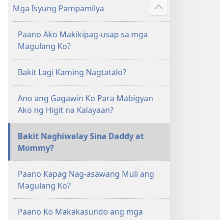
Mga
Mga Isyung Pampamilya
Ipakita
Sagot
ang
na
Paano Ako Makikipag-usap sa mga
iba
Lumulutas,
Magulang Ko?
pa
Tomo
1
Bakit Lagi Kaming Nagtatalo?
Ano ang Gagawin Ko Para Mabigyan
Ako ng Higit na Kalayaan?
Bakit Naghiwalay Sina Daddy at
Mommy?
Paano Kapag Nag-asawang Muli ang
Magulang Ko?
Paano Ko Makakasundo ang mga