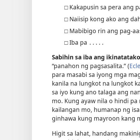
□ Kakapusin sa pera ang p
□ Naiisip kong ako ang da
□ Mabibigo rin ang pag-aa
□ Iba pa ․․․․․
Sabihin sa iba ang ikinatatak
“panahon ng pagsasalita.” (
Ecl
para masabi sa iyong mga mag
kanila na lungkot na lungkot k
sa iyo kung ano talaga ang na
mo. Kung ayaw nila o hindi pa 
kailangan mo, humanap ng
is
ginhawa kung mayroon kang 
Higit sa lahat, handang makini