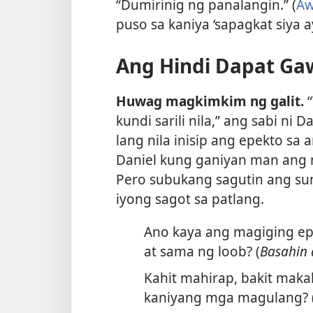
“Dumirinig ng panalangin.” (
Aw
puso sa kaniya ‘sapagkat siya 
Ang Hindi Dapat Ga
Huwag magkimkim ng galit.
“
kundi sarili nila,” ang sabi ni 
lang nila inisip ang epekto sa a
Daniel kung ganiyan man ang n
Pero subukang sagutin ang su
iyong sagot sa patlang.
Ano kaya ang magiging epe
at sama ng loob? (
Basahin
Kahit mahirap, bakit maka
kaniyang mga magulang? 