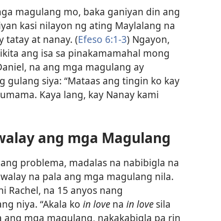
mga magulang mo, baka ganiyan din ang
yan kasi nilayon ng ating Maylalang na
tatay at nanay. (
Efeso 6:1-3
) Ngayon,
ikita ang isa sa pinakamamahal mong
 Daniel, na ang mga magulang ay
 gulang siya: “Mataas ang tingin ko kay
 sumama. Kaya lang, kay Nanay kami
iwalay ang mga Magulang
 ang problema, madalas na nabibigla na
walay na pala ang mga magulang nila.
 ni Rachel, na 15 anyos nang
g niya. “Akala ko
in love
na
in love
sila
 pa ang mga magulang, nakakabigla pa rin