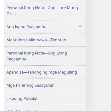
ang
Personal Kong Nota—Ang Libre Mong
iba
Oras
pa
Ang Iyong Pagsamba
Ipakita
ang
Mabuting Halimbawa—Timoteo
iba
pa
Personal Kong Nota—Ang Iyong
Pagsamba
Apendise—Tanong ng mga Magulang
Mga Pahinang Sasagutan
Likod ng Pabalat