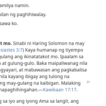
amilya namin.
hilan ng paghihiwalay.
sawa ko.
ot mo.
Sinabi ni Haring Solomon na may
esiastes 3:7
) Kaya humanap ng tiyempo
ulang ang ikinatatakot mo. Ipaalam sa
a at gulung-gulo. Baka maipaliwanag nila
ngyayari, at mabawasan ang pagkabalisa
nila kayang ibigay ang tulong na
ang may-gulang na kaibigan. Malaking
mapaghihingahan.​—
Kawikaan 17:17
.
g sa iyo ang iyong Ama sa langit, ang