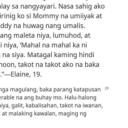
ay sa nangyayari. Nasa sahig ako
irinig ko si Mommy na umiiyak at
dy na huwag nang umalis.
 ang maleta niya, lumuhod, at
i niya, ‘Mahal na mahal ka ni
 na siya. Matagal kaming hindi
noon, takot na takot ako na baka
”​—Elaine, 19.
mga magulang, baka parang katapusan
rable na ang buhay mo. Halu-halong
a, galit, kabalisahan, takot na iwanan,
, at malaking kawalan, maging ng