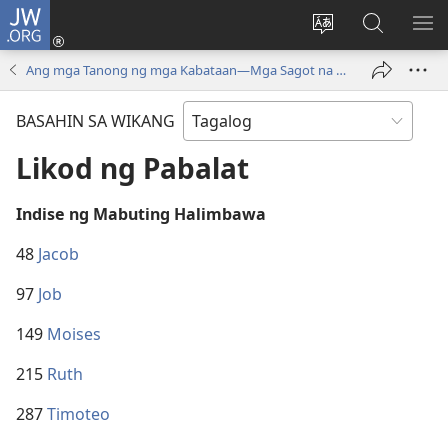
JW.ORG
Mag-
log
Baguhin
Maghana
IPA
In
ang
sa
AN
Ang mga Tanong ng mga Kabataan—Mga Sagot na Lumulutas, Tomo 1
(may
wika
JW.ORG
ME
bubukas
ng
BASAHIN SA WIKANG
na
site
bagong
Likod ng Pabalat
window)
Indise ng Mabuting Halimbawa
48
Jacob
97
Job
149
Moises
215
Ruth
287
Timoteo