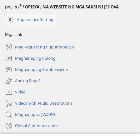
mga
®
JW.ORG
/ OPISYAL NA WEBSITE NG MGA SAKSI NI JEHOVA
Kabataan
—
Appearance Settings
Mga
Sagot
Mga Link
na
Lumulutas,
Mag-request ng Pupunta sa Iyo
Tomo
Maghanap ng Pulong
(may
1
bubukas
Maghanap ng Kombensiyon
(may
na
bubukas
bagong
Ano’ng Bago?
na
window)
bagong
Video
window)
Videos with Audio Descriptions
Maghanap sa JW.ORG
Global Communication
Help