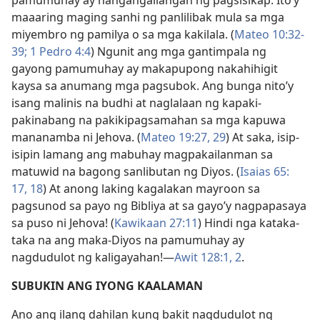
pamumuhay ay nangangailangan ng pagsisikap. Ito’y
maaaring maging sanhi ng panlilibak mula sa mga
miyembro ng pamilya o sa mga kakilala. (
Mateo 10:​32-
39;
1 Pedro 4:4
) Ngunit ang mga gantimpala ng
gayong pamumuhay ay makapupong nakahihigit
kaysa sa anumang mga pagsubok. Ang bunga nito’y
isang malinis na budhi at naglalaan ng kapaki-
pakinabang na pakikipagsamahan sa mga kapuwa
mananamba ni Jehova. (
Mateo 19:​27,
29
) At saka, isip-
isipin lamang ang mabuhay magpakailanman sa
matuwid na bagong sanlibutan ng Diyos. (
Isaias 65:​
17, 18
) At anong laking kagalakan mayroon sa
pagsunod sa payo ng Bibliya at sa gayo’y nagpapasaya
sa puso ni Jehova! (
Kawikaan 27:11
) Hindi nga kataka-
taka na ang maka-Diyos na pamumuhay ay
nagdudulot ng kaligayahan!​—
Awit 128:​1, 2
.
SUBUKIN ANG IYONG KAALAMAN
Ano ang ilang dahilan kung bakit nagdudulot ng