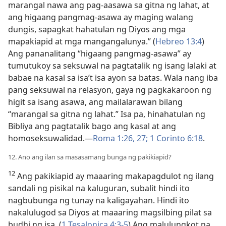
marangal nawa ang pag-aasawa sa gitna ng lahat, at
ang higaang pangmag-asawa ay maging walang
dungis, sapagkat hahatulan ng Diyos ang mga
mapakiapid at mga mangangalunya.” (
Hebreo 13:4
)
Ang pananalitang “higaang pangmag-asawa” ay
tumutukoy sa seksuwal na pagtatalik ng isang lalaki at
babae na kasal sa isa’t isa ayon sa batas. Wala nang iba
pang seksuwal na relasyon, gaya ng pagkakaroon ng
higit sa isang asawa, ang mailalarawan bilang
“marangal sa gitna ng lahat.” Isa pa, hinahatulan ng
Bibliya ang pagtatalik bago ang kasal at ang
homoseksuwalidad.​—
Roma 1:​26, 27;
1 Corinto 6:18
.
12. Ano ang ilan sa masasamang bunga ng pakikiapid?
12
Ang pakikiapid ay maaaring makapagdulot ng ilang
sandali ng pisikal na kaluguran, subalit hindi ito
nagbubunga ng tunay na kaligayahan. Hindi ito
nakalulugod sa Diyos at maaaring magsilbing pilat sa
budhi ng isa. (
1 Tesalonica 4:​3-5
) Ang malulungkot na