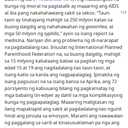
bunga ng imoral na pagtatalik ay maaaring ang AIDS
at iba pang
nakahahawang sakit sa sekso. “Taun-
taon ay tinatayang mahigit sa 250 milyon katao sa
buong daigdig ang nahahawahan ng
gonorrhea,
at
mga 50 milyon ng
syphilis,”
ayon sa isang report sa
medisina. Nariyan din ang problema ng di-nararapat
na pagdadalang-tao. Iniuulat ng International Planned
Parenthood Federation na, sa buong daigdig, mahigit
sa 15 milyong kabataang babae sa pagitan ng mga
edad 15 at 19 ang nagdadalang-tao taun-taon, at
isang-katlo sa kanila ang nagpapalaglag. Ipinakita ng
isang pagsusuri na sa isang bansa sa Aprika, ang 72
porsiyento ng kabuuang bilang ng pagkamatay ng
mga babaing tin-edyer ay dahil sa mga komplikasyong
bunga ng pagpapalaglag. Maaaring maligtasan ng
ilang mapakiapid ang sakit at pagdadalang-tao ngunit
hindi ang pinsala sa emosyon. Marami ang nawawalan
ng paggalang sa sarili at kinasusuklaman pa nga ang