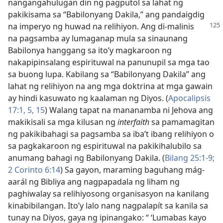
nangangahulugan din ng pagputol sa lahat ng
pakikisama sa “Babilonyang Dakila,” ang pandaigdig
na imperyo ng huwad na relihiyon. Ang di-malinis
na pagsamba ay lumaganap mula sa sinaunang
Babilonya hanggang sa ito’y magkaroon ng
nakapipinsalang espirituwal na panunupil sa mga tao
sa buong lupa. Kabilang sa “Babilonyang Dakila” ang
lahat ng relihiyon na ang mga doktrina at mga gawain
ay hindi kasuwato ng kaalaman ng Diyos. (
Apocalipsis
17:​1,
5,
15
) Walang tapat na mananamba ni Jehova ang
makikisali sa mga kilusan ng
interfaith
sa pamamagitan
ng pakikibahagi sa pagsamba sa iba’t ibang relihiyon o
sa pagkakaroon ng espirituwal na pakikihalubilo sa
anumang bahagi ng Babilonyang Dakila. (
Bilang 25:​1-9;
2 Corinto 6:14
) Sa gayon, maraming baguhang mág-
aarál ng Bibliya ang nagpapadala ng liham ng
paghiwalay sa relihiyosong organisasyon na kanilang
kinabibilangan. Ito’y lalo nang nagpalapít sa kanila sa
tunay na Diyos, gaya ng ipinangako: “ ‘Lumabas kayo