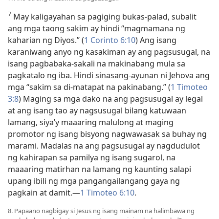
7
May kaligayahan sa pagiging bukas-palad, subalit
ang mga taong sakim ay hindi “magmamana ng
kaharian ng Diyos.” (
1 Corinto 6:10
) Ang isang
karaniwang anyo ng kasakiman ay ang pagsusugal, na
isang pagbabaka-sakali na makinabang mula sa
pagkatalo ng iba. Hindi sinasang-ayunan ni Jehova ang
mga “sakim sa di-matapat na pakinabang.” (
1 Timoteo
3:8
) Maging sa mga dako na ang pagsusugal ay legal
at ang isang tao ay nagsusugal bilang katuwaan
lamang, siya’y maaaring malulong at maging
promotor ng isang bisyong nagwawasak sa buhay ng
marami. Madalas na ang pagsusugal ay nagdudulot
ng kahirapan sa pamilya ng isang sugarol, na
maaaring matirhan na lamang ng kaunting salapi
upang ibili ng mga pangangailangang gaya ng
pagkain at damit.​—
1 Timoteo 6:10
.
8. Papaano nagbigay si Jesus ng isang mainam na halimbawa ng