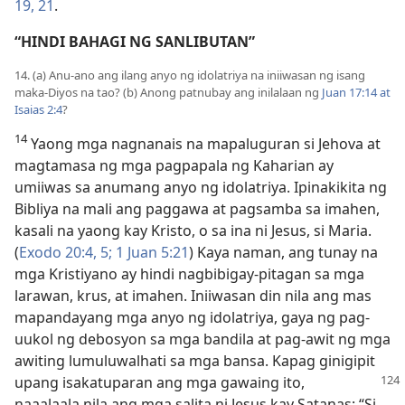
19,
21
.
“HINDI BAHAGI NG SANLIBUTAN”
14. (a) Anu-ano ang ilang anyo ng idolatriya na iniiwasan ng isang
maka-Diyos na tao? (b) Anong patnubay ang inilalaan ng
Juan 17:14 at
Isaias 2:4
?
14
Yaong mga nagnanais na mapaluguran si Jehova at
magtamasa ng mga pagpapala ng Kaharian ay
umiiwas sa anumang anyo ng idolatriya. Ipinakikita ng
Bibliya na mali ang paggawa at pagsamba sa imahen,
kasali na yaong kay Kristo, o sa ina ni Jesus, si Maria.
(
Exodo 20:​4, 5;
1 Juan 5:21
) Kaya naman, ang tunay na
mga Kristiyano ay hindi nagbibigay-pitagan sa mga
larawan, krus, at imahen. Iniiwasan din nila ang mas
mapandayang mga anyo ng idolatriya, gaya ng pag-
uukol ng debosyon sa mga bandila at pag-awit ng mga
awiting lumuluwalhati sa mga bansa. Kapag ginigipit
upang isakatuparan ang mga gawaing ito,
naaalaala nila ang mga salita ni Jesus kay Satanas: “Si