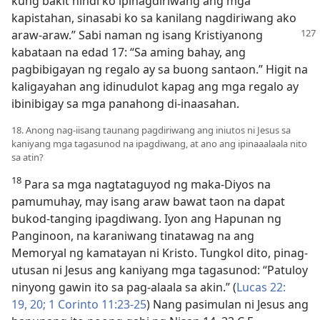
kung bakit hindi ko ipinagdiriwang ang mga
kapistahan, sinasabi ko sa kanilang nagdiriwang ako
araw-araw.”
Sabi naman ng isang Kristiyanong
kabataan na edad 17: “Sa aming bahay, ang
pagbibigayan ng regalo ay sa buong santaon.” Higit na
kaligayahan ang idinudulot kapag ang mga regalo ay
ibinibigay sa mga panahong di-inaasahan.
18. Anong nag-iisang taunang pagdiriwang ang iniutos ni Jesus sa
kaniyang mga tagasunod na ipagdiwang, at ano ang ipinaaalaala nito
sa atin?
18
Para sa mga nagtataguyod ng maka-Diyos na
pamumuhay, may isang araw bawat taon na dapat
bukod-tanging ipagdiwang. Iyon ang Hapunan ng
Panginoon, na karaniwang tinatawag na ang
Memoryal ng kamatayan ni Kristo. Tungkol dito, pinag-
utusan ni Jesus ang kaniyang mga tagasunod: “Patuloy
ninyong gawin ito sa pag-alaala sa akin.” (
Lucas 22:​
19, 20;
1 Corinto 11:​23-25
) Nang pasimulan ni Jesus ang