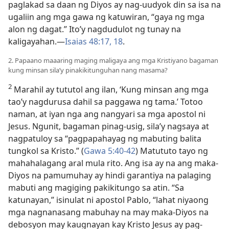
paglakad sa daan ng Diyos ay nag-uudyok din sa isa na
ugaliin ang mga gawa ng katuwiran, “gaya ng mga
alon ng dagat.” Ito’y nagdudulot ng tunay na
kaligayahan.​—
Isaias 48:​17, 18
.
2. Papaano maaaring maging maligaya ang mga Kristiyano bagaman
kung minsan sila’y pinakikitunguhan nang masama?
2
Marahil ay tututol ang ilan, ‘Kung minsan ang mga
tao’y nagdurusa dahil sa paggawa ng tama.’ Totoo
naman, at iyan nga ang nangyari sa mga apostol ni
Jesus. Ngunit, bagaman pinag-usig, sila’y nagsaya at
nagpatuloy sa “pagpapahayag ng mabuting balita
tungkol sa Kristo.” (
Gawa 5:​40-42
) Matututo tayo ng
mahahalagang aral mula rito. Ang isa ay na ang maka-
Diyos na pamumuhay ay hindi garantiya na palaging
mabuti ang magiging pakikitungo sa atin. “Sa
katunayan,” isinulat ni apostol Pablo, “lahat niyaong
mga nagnanasang mabuhay na may maka-Diyos na
debosyon may kaugnayan kay Kristo Jesus ay pag-