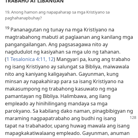
TRABAHO AT LIBANGAN
19. Anong hamon ang napapaharap sa mga Kristiyano sa
paghahanapbuhay?
19
Pananagutan ng tunay na mga Kristiyano na
magtrabahong mabuti at paglaanan ang kanilang mga
pangangailangan. Ang pagsasagawa nito ay
nagdudulot ng kasiyahan sa mga ulo ng tahanan.
(
1 Tesalonica 4:​11, 12
) Mangyari pa, kung ang trabaho
ng isang Kristiyano ay salungat sa Bibliya, maiwawala
nito ang kaniyang kaligayahan. Gayunman, kung
minsan ay napakahirap para sa isang Kristiyano na
makasumpong ng trabahong kasuwato ng mga
pamantayan ng Bibliya. Halimbawa, ang ilang
empleado ay hinihilingang mandaya sa mga
parokyano. Sa kabilang dako naman, pinagbibigyan ng
maraming nagpapatrabaho ang budhi ng isang
tapat na trabahador, upang huwag mawala ang isang
mapagkakatiwalaang empleado. Gayunman, anuman