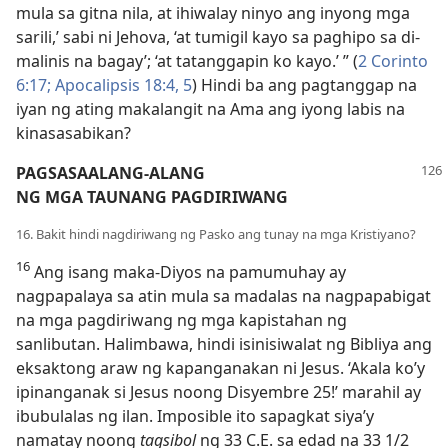
mula sa gitna nila, at ihiwalay ninyo ang inyong mga
sarili,’ sabi ni Jehova, ‘at tumigil kayo sa paghipo sa di-
malinis na bagay’; ‘at tatanggapin ko kayo.’ ” (
2 Corinto
6:17;
Apocalipsis 18:​4, 5
) Hindi ba ang pagtanggap na
iyan ng ating makalangit na Ama ang iyong labis na
kinasasabikan?
PAGSASAALANG-ALANG
NG MGA TAUNANG PAGDIRIWANG
16. Bakit hindi nagdiriwang ng Pasko ang tunay na mga Kristiyano?
16
Ang isang maka-Diyos na pamumuhay ay
nagpapalaya sa atin mula sa madalas na nagpapabigat
na mga pagdiriwang ng mga kapistahan ng
sanlibutan. Halimbawa, hindi isinisiwalat ng Bibliya ang
eksaktong araw ng kapanganakan ni Jesus. ‘Akala ko’y
ipinanganak si Jesus noong Disyembre 25!’ marahil ay
ibubulalas ng ilan. Imposible ito sapagkat siya’y
namatay noong
tagsibol
ng 33 C.E. sa edad na 33 1/2