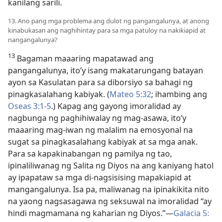
kanilang sarili.
13. Ano pang mga problema ang dulot ng pangangalunya, at anong
kinabukasan ang naghihintay para sa mga patuloy na nakikiapid at
nangangalunya?
13
Bagaman maaaring mapatawad ang
pangangalunya, ito’y isang makatarungang batayan
ayon sa Kasulatan para sa diborsiyo sa bahagi ng
pinagkasalahang kabiyak. (
Mateo 5:32
; ihambing ang
Oseas 3:​1-5
.) Kapag ang gayong imoralidad ay
nagbunga ng paghihiwalay ng mag-asawa, ito’y
maaaring mag-iwan ng malalim na emosyonal na
sugat sa pinagkasalahang kabiyak at sa mga anak.
Para sa kapakinabangan ng pamilya ng tao,
ipinaliliwanag ng Salita ng Diyos na ang kaniyang hatol
ay ipapataw sa mga di-nagsisising mapakiapid at
mangangalunya. Isa pa, maliwanag na ipinakikita nito
na yaong nagsasagawa ng seksuwal na imoralidad “ay
hindi magmamana ng kaharian ng Diyos.”​—
Galacia 5:​