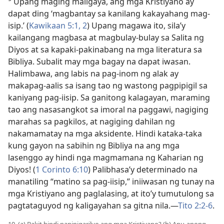
Upang maging maligaya, ang mga Kristiyano ay
dapat ding ‘magbantay sa kanilang kakayahang mag-
isip.’ (
Kawikaan 5:​1, 2
) Upang magawa ito, sila’y
kailangang magbasa at magbulay-bulay sa Salita ng
Diyos at sa kapaki-pakinabang na mga literatura sa
Bibliya. Subalit may mga bagay na dapat iwasan.
Halimbawa, ang labis na pag-inom ng alak ay
makapag-aalis sa isang tao ng wastong pagpipigil sa
kaniyang pag-iisip. Sa ganitong kalagayan, maraming
tao ang nasasangkot sa imoral na paggawi, nagiging
marahas sa pagkilos, at nagiging dahilan ng
nakamamatay na mga aksidente. Hindi kataka-taka
kung gayon na sabihin ng Bibliya na ang mga
lasenggo ay hindi nga magmamana ng Kaharian ng
Diyos! (
1 Corinto 6:10
) Palibhasa’y determinado na
manatiling “matino sa pag-iisip,” iniiwasan ng tunay na
mga Kristiyano ang paglalasing, at ito’y tumutulong sa
pagtataguyod ng kaligayahan sa gitna nila.​—
Tito 2:​2-6
.