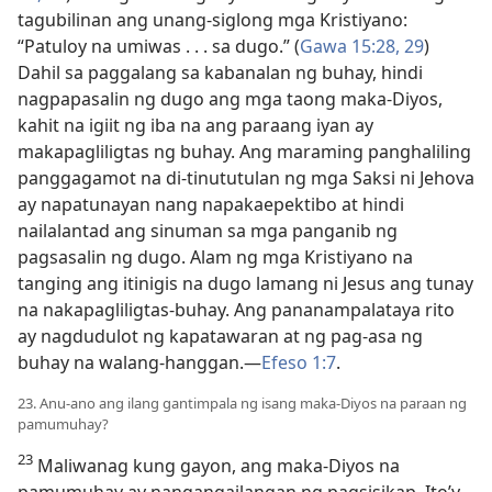
tagubilinan ang unang-siglong mga Kristiyano:
“Patuloy na umiwas . . . sa dugo.” (
Gawa 15:​28, 29
)
Dahil sa paggalang sa kabanalan ng buhay, hindi
nagpapasalin ng dugo ang mga taong maka-Diyos,
kahit na igiit ng iba na ang paraang iyan ay
makapagliligtas ng buhay. Ang maraming panghaliling
panggagamot na di-tinututulan ng mga Saksi ni Jehova
ay napatunayan nang napakaepektibo at hindi
nailalantad ang sinuman sa mga panganib ng
pagsasalin ng dugo. Alam ng mga Kristiyano na
tanging ang itinigis na dugo lamang ni Jesus ang tunay
na nakapagliligtas-buhay. Ang pananampalataya rito
ay nagdudulot ng kapatawaran at ng pag-asa ng
buhay na walang-hanggan.​—
Efeso 1:7
.
23. Anu-ano ang ilang gantimpala ng isang maka-Diyos na paraan ng
pamumuhay?
23
Maliwanag kung gayon, ang maka-Diyos na