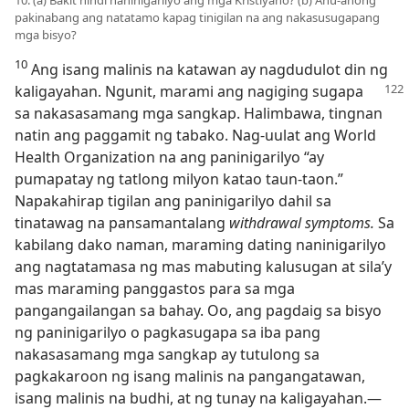
10. (a) Bakit hindi naninigarilyo ang mga Kristiyano? (b) Anu-anong
pakinabang ang natatamo kapag tinigilan na ang nakasusugapang
mga bisyo?
10
Ang isang malinis na katawan ay nagdudulot din ng
kaligayahan.
Ngunit, marami ang nagiging sugapa
sa nakasasamang mga sangkap. Halimbawa, tingnan
natin ang paggamit ng tabako. Nag-uulat ang World
Health Organization na ang paninigarilyo “ay
pumapatay ng tatlong milyon katao taun-taon.”
Napakahirap tigilan ang paninigarilyo dahil sa
tinatawag na pansamantalang
withdrawal symptoms.
Sa
kabilang dako naman, maraming dating naninigarilyo
ang nagtatamasa ng mas mabuting kalusugan at sila’y
mas maraming panggastos para sa mga
pangangailangan sa bahay. Oo, ang pagdaig sa bisyo
ng paninigarilyo o pagkasugapa sa iba pang
nakasasamang mga sangkap ay tutulong sa
pagkakaroon ng isang malinis na pangangatawan,
isang malinis na budhi, at ng tunay na kaligayahan.​—