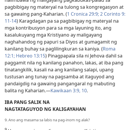
halimbawa ng maligayang pagkabukas-palad sa
pagbibigay ng materyal na tulong sa kongregasyon at
sa gawaing pang-Kaharian. (
1 Cronica 29:9;
2 Corinto 9:​
11-14
) Karagdagan pa sa pagbibigay ng materyal na
mga kontribusyon para sa mga layuning ito, ang
kasalukuyang mga Kristiyano ay maligayang
naghahandog ng papuri sa Diyos at gumagamit ng
kanilang buhay sa paglilingkuran sa kaniya. (
Roma
12:1;
Hebreo 13:15
) Pinagpapala sila ni Jehova dahil sa
paggamit nila ng kanilang panahon, lakas, at iba pang
tinatangkilik, kasali na ang kanilang salapi, upang
tustusan ang tunay na pagsamba at itaguyod ang
pandaigdig na gawaing pangangaral ng mabuting
balita ng Kaharian.​—
Kawikaan 3:​9, 10
.
IBA PANG SALIK NA
NAGTATAGUYOD NG KALIGAYAHAN
9. Ano ang masama sa labis na pag-inom ng alak?
9