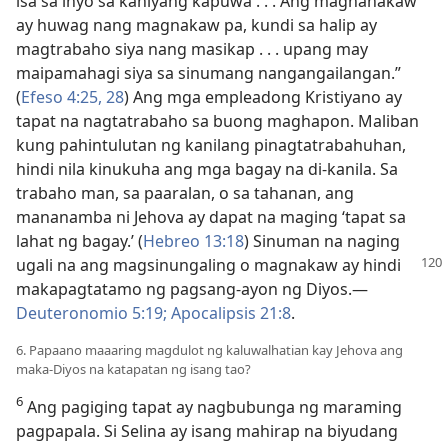
isa sa inyo sa kaniyang kapuwa . . . Ang magnanakaw
ay huwag nang magnakaw pa, kundi sa halip ay
magtrabaho siya nang masikap . . . upang may
maipamahagi siya sa sinumang nangangailangan.”
(
Efeso 4:​25,
28
) Ang mga empleadong Kristiyano ay
tapat na nagtatrabaho sa buong maghapon. Maliban
kung pahintulutan ng kanilang pinagtatrabahuhan,
hindi nila kinukuha ang mga bagay na di-kanila. Sa
trabaho man, sa paaralan, o sa tahanan, ang
mananamba ni Jehova ay dapat na maging ‘tapat sa
lahat ng bagay.’ (
Hebreo 13:18
) Sinuman na naging
ugali
na ang magsinungaling o magnakaw ay hindi
makapagtatamo ng pagsang-ayon ng Diyos.​—
Deuteronomio 5:19;
Apocalipsis 21:8
.
6. Papaano maaaring magdulot ng kaluwalhatian kay Jehova ang
maka-Diyos na katapatan ng isang tao?
6
Ang pagiging tapat ay nagbubunga ng maraming
pagpapala. Si Selina ay isang mahirap na biyudang