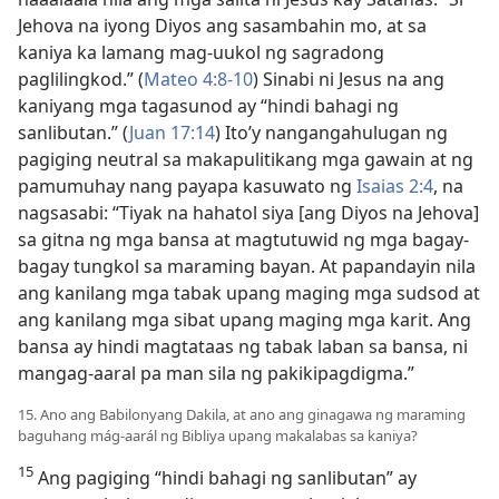
Jehova na iyong Diyos ang sasambahin mo, at sa
kaniya ka lamang mag-uukol ng sagradong
paglilingkod.” (
Mateo 4:​8-10
) Sinabi ni Jesus na ang
kaniyang mga tagasunod ay “hindi bahagi ng
sanlibutan.” (
Juan 17:14
) Ito’y nangangahulugan ng
pagiging neutral sa makapulitikang mga gawain at ng
pamumuhay nang payapa kasuwato ng
Isaias 2:​4
, na
nagsasabi: “Tiyak na hahatol siya [ang Diyos na Jehova]
sa gitna ng mga bansa at magtutuwid ng mga bagay-
bagay tungkol sa maraming bayan. At papandayin nila
ang kanilang mga tabak upang maging mga sudsod at
ang kanilang mga sibat upang maging mga karit. Ang
bansa ay hindi magtataas ng tabak laban sa bansa, ni
mangag-aaral pa man sila ng pakikipagdigma.”
15. Ano ang Babilonyang Dakila, at ano ang ginagawa ng maraming
baguhang mág-aarál ng Bibliya upang makalabas sa kaniya?
15
Ang pagiging “hindi bahagi ng sanlibutan” ay