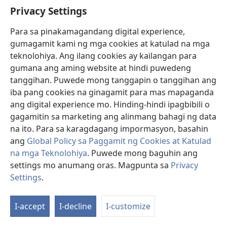
Privacy Settings
Para sa pinakamagandang digital experience,
gumagamit kami ng mga cookies at katulad na mga
OPSIYON SA PAGDA-
teknolohiya. Ang ilang cookies ay kailangan para
DOWNLOAD
gumana ang aming website at hindi puwedeng
tanggihan. Puwede mong tanggapin o tanggihan ang
Opsiyon
iba pang cookies na ginagamit para mas mapaganda
sa
ang digital experience mo. Hinding-hindi ipagbibili o
pagda-
gagamitin sa marketing ang alinmang bahagi ng data
download
na ito. Para sa karagdagang impormasyon, basahin
ng
ang
Global Policy sa Paggamit ng Cookies at Katulad
publikasyon
na mga Teknolohiya
. Puwede mong baguhin ang
Ang
settings mo anumang oras. Magpunta sa
Privacy
Kaalaman
Settings
.
na
Ip
Umaakay
a
sa
I-accept
I-decline
I-customize
Ta
®
JW.ORG
/ OPISYAL NA WEBSITE NG MGA SAKSI NI JEHOVA
Buhay
n
na