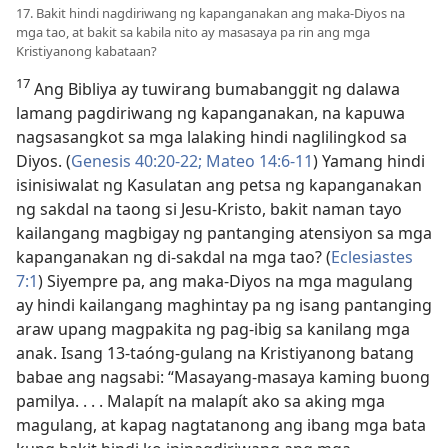
17. Bakit hindi nagdiriwang ng kapanganakan ang maka-Diyos na
mga tao, at bakit sa kabila nito ay masasaya pa rin ang mga
Kristiyanong kabataan?
17
Ang Bibliya ay tuwirang bumabanggit ng dalawa
lamang pagdiriwang ng kapanganakan, na kapuwa
nagsasangkot sa mga lalaking hindi naglilingkod sa
Diyos. (
Genesis 40:​20-22;
Mateo 14:​6-11
) Yamang hindi
isinisiwalat ng Kasulatan ang petsa ng kapanganakan
ng sakdal na taong si Jesu-Kristo, bakit naman tayo
kailangang magbigay ng pantanging atensiyon sa mga
kapanganakan ng di-sakdal na mga tao? (
Eclesiastes
7:1
) Siyempre pa, ang maka-Diyos na mga magulang
ay hindi kailangang maghintay pa ng isang pantanging
araw upang magpakita ng pag-ibig sa kanilang mga
anak. Isang 13-taóng-gulang na Kristiyanong batang
babae ang nagsabi: “Masayang-masaya kaming buong
pamilya. . . . Malapít na malapít ako sa aking mga
magulang, at kapag nagtatanong ang ibang mga bata