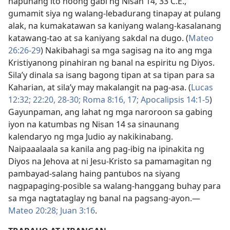
hapunang ito noong gabi ng Nisan 14, 33 C.E.,
gumamit siya ng walang-lebadurang tinapay at pulang
alak, na kumakatawan sa kaniyang walang-kasalanang
katawang-tao at sa kaniyang sakdal na dugo. (
Mateo
26:​26-29
) Nakibahagi sa mga sagisag na ito ang mga
Kristiyanong pinahiran ng banal na espiritu ng Diyos.
Sila’y dinala sa isang bagong tipan at sa tipan para sa
Kaharian, at sila’y may makalangit na pag-asa. (
Lucas
12:32;
22:​20,
28-30;
Roma 8:​16, 17;
Apocalipsis 14:​1-5
)
Gayunpaman, ang lahat ng mga naroroon sa gabing
iyon na katumbas ng Nisan 14 sa sinaunang
kalendaryo ng mga Judio ay nakikinabang.
Naipaaalaala sa kanila ang pag-ibig na ipinakita ng
Diyos na Jehova at ni Jesu-Kristo sa pamamagitan ng
pambayad-salang haing pantubos na siyang
nagpapaging-posible sa walang-hanggang buhay para
sa mga nagtataglay ng banal na pagsang-ayon.​—
Mateo 20:28;
Juan 3:16
.