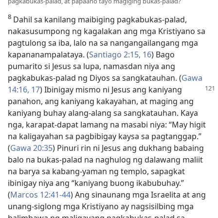
pagkabukas-palad, at papaano tayo magiging bukas-palad?
8
Dahil sa kanilang maibiging pagkabukas-palad,
nakasusumpong ng kagalakan ang mga Kristiyano sa
pagtulong sa iba, lalo na sa nangangailangang mga
kapananampalataya. (
Santiago 2:​15, 16
) Bago
pumarito si Jesus sa lupa, namasdan niya ang
pagkabukas-palad ng Diyos sa sangkatauhan. (
Gawa
14:​16, 17
) Ibinigay mismo
ni Jesus ang kaniyang
panahon, ang kaniyang kakayahan, at maging ang
kaniyang buhay alang-alang sa sangkatauhan. Kaya
nga, karapat-dapat lamang na masabi niya: “May higit
na kaligayahan sa pagbibigay kaysa sa pagtanggap.”
(
Gawa 20:35
) Pinuri rin ni Jesus ang dukhang babaing
balo na bukas-palad na naghulog ng dalawang maliit
na barya sa kabang-yaman ng templo, sapagkat
ibinigay niya ang “kaniyang buong ikabubuhay.”
(
Marcos 12:​41-44
) Ang sinaunang mga Israelita at ang
unang-siglong mga Kristiyano ay nagsisilbing mga