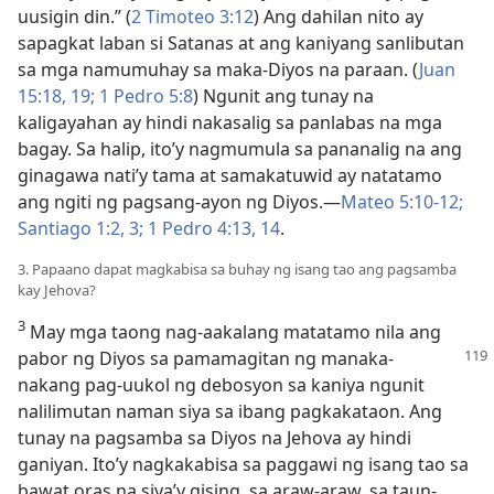
uusigin din.” (
2 Timoteo 3:12
) Ang dahilan nito ay
sapagkat laban si Satanas at ang kaniyang sanlibutan
sa mga namumuhay sa maka-Diyos na paraan. (
Juan
15:​18, 19;
1 Pedro 5:8
) Ngunit ang tunay na
kaligayahan ay hindi nakasalig sa panlabas na mga
bagay. Sa halip, ito’y nagmumula sa pananalig na ang
ginagawa nati’y tama at samakatuwid ay natatamo
ang ngiti ng pagsang-ayon ng Diyos.​—
Mateo 5:​10-12;
Santiago 1:​2, 3;
1 Pedro 4:​13, 14
.
3. Papaano dapat magkabisa sa buhay ng isang tao ang pagsamba
kay Jehova?
3
May mga taong nag-aakalang matatamo nila ang
pabor ng
Diyos sa pamamagitan ng manaka-
nakang pag-uukol ng debosyon sa kaniya ngunit
nalilimutan naman siya sa ibang pagkakataon. Ang
tunay na pagsamba sa Diyos na Jehova ay hindi
ganiyan. Ito’y nagkakabisa sa paggawi ng isang tao sa
bawat oras na siya’y gising, sa araw-araw, sa taun-