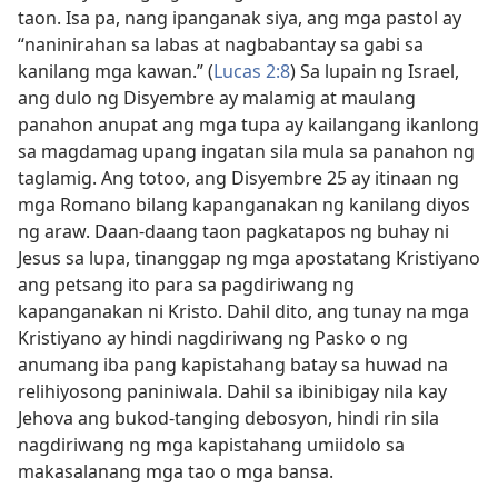
taon. Isa pa, nang ipanganak siya, ang mga pastol ay
“naninirahan sa labas at nagbabantay sa gabi sa
kanilang mga kawan.” (
Lucas 2:8
) Sa lupain ng Israel,
ang dulo ng Disyembre ay malamig at maulang
panahon anupat ang mga tupa ay kailangang ikanlong
sa magdamag upang ingatan sila mula sa panahon ng
taglamig. Ang totoo, ang Disyembre 25 ay itinaan ng
mga Romano bilang kapanganakan ng kanilang diyos
ng araw. Daan-daang taon pagkatapos ng buhay ni
Jesus sa lupa, tinanggap ng mga apostatang Kristiyano
ang petsang ito para sa pagdiriwang ng
kapanganakan ni Kristo. Dahil dito, ang tunay na mga
Kristiyano ay hindi nagdiriwang ng Pasko o ng
anumang iba pang kapistahang batay sa huwad na
relihiyosong paniniwala. Dahil sa ibinibigay nila kay
Jehova ang bukod-tanging debosyon, hindi rin sila
nagdiriwang ng mga kapistahang umiidolo sa
makasalanang mga tao o mga bansa.