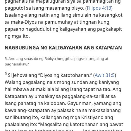
pagnanais na mapaluguran siya sa pamamagitan ng
pagputol sa isang masamang bisyo. (
Filipos 4:13
)
Isaalang-alang natin ang ilang simulain na kasangkot
sa maka-Diyos na pamumuhay at tingnan kung
papaano nagdudulot ng kaligayahan ang pagkakapit
ng mga ito.
NAGBUBUNGA NG KALIGAYAHAN ANG KATAPATAN
5. Ano ang sinasabi ng Bibliya hinggil sa pagsisinungaling at
pagnanakaw?
5
Si Jehova ang “Diyos ng katotohanan.” (
Awit 31:5
)
Walang pagsalang nais mong sundan ang kaniyang
halimbawa at makilala bilang isang tapat na tao. Ang
katapatan ay umaakay sa paggalang-sa-sarili at sa
isang panatag na kalooban. Gayunman, yamang ang
kawalang-katapatan ay palasak na sa makasalanang
sanlibutang ito, kailangan ng mga Kristiyano ang
paalaalang ito: “Magsalita ng katotohanan ang bawat