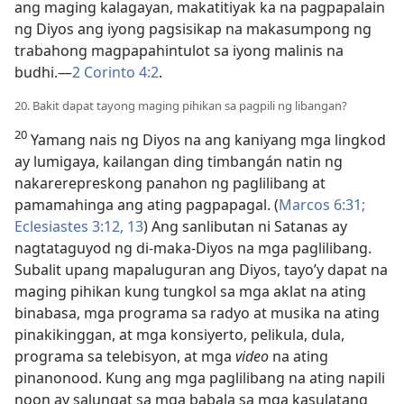
ang maging kalagayan, makatitiyak ka na pagpapalain
ng Diyos ang iyong pagsisikap na makasumpong ng
trabahong magpapahintulot sa iyong malinis na
budhi.​—
2 Corinto 4:​2
.
20. Bakit dapat tayong maging pihikan sa pagpili ng libangan?
20
Yamang nais ng Diyos na ang kaniyang mga lingkod
ay lumigaya, kailangan ding timbangán natin ng
nakarerepreskong panahon ng paglilibang at
pamamahinga ang ating pagpapagal. (
Marcos 6:31;
Eclesiastes 3:​12, 13
) Ang sanlibutan ni Satanas ay
nagtataguyod ng di-maka-Diyos na mga paglilibang.
Subalit upang mapaluguran ang Diyos, tayo’y dapat na
maging pihikan kung tungkol sa mga aklat na ating
binabasa, mga programa sa radyo at musika na ating
pinakikinggan, at mga konsiyerto, pelikula, dula,
programa sa telebisyon, at mga
video
na ating
pinanonood. Kung ang mga paglilibang na ating napili
noon ay salungat sa mga babala sa mga kasulatang