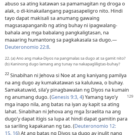
abuso sa ating katawan sa pamamagitan ng droga o
alak, o di-kinakailangang pagsasapeligro nito. Hindi
tayo dapat makisali sa anumang gawaing
magsasapanganib ng ating buhay ni ipagwalang-
bahala ang mga babalang pangkaligtasan, na
maaaring humantong sa pagkakasala sa dugo.​—
Deuteronomio 22:8
.
22. (a) Ano ang maka-Diyos na pangmalas sa dugo at sa gamit nito?
(b) Kaninong dugo lamang ang tunay na nakapagliligtas-buhay?
22
Sinabihan ni Jehova si Noe at ang kaniyang pamilya
na ang dugo ay kumakatawan sa kaluluwa, o buhay.
Samakatuwid, sila’y pinagbawalan ng Diyos na kumain
ng anumang dugo. (
Genesis 9:​3, 4
)
Yamang tayo’y
mga inapo nila, ang batas na iyan ay kapit sa ating
lahat. Sinabihan ni Jehova ang mga Israelita na ang
dugo’y dapat itigis sa lupa at hindi dapat gamitin para
sa sariling kapakanan ng tao. (
Deuteronomio 12:​
15, 16
) At ang batas ng Diyos sa dugo ay inulit nang