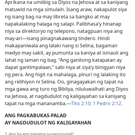
Aprikana na umiibig sa Diyos na Jehova at sa kaniyang
matuwid na mga simulain. Isang araw, nakapulot siya
ng isang bag na may libreta sa bangko at may
napakalaking halaga ng salapi. Palibhasa’y hinanap
niya sa direktoryo ng telepono, natagpuan niya ang
may-ari​—isang pinagnakawang tindero. Hindi
makapaniwala ang lalaki nang si Selina, bagaman
medyo may sakit, ay pumunta sa kaniya at isinauli ang
lahat ng laman ng bag. “Ang ganitong katapatan ay
dapat gantimpalaan,” sabi niya at siya’y binigyan niya
ng pera. Ang higit na mahalaga, pinuri ng lalaking ito
ang relihiyon ni Selina. Oo, ginagayakan ng tapat na
mga gawa ang turo ng Bibliya, niluluwalhati ang Diyos
na Jehova, at nagdudulot ng kaligayahan sa kaniyang
tapat na mga mananamba.​—
Tito 2:10;
1 Pedro 2:12
.
ANG PAGKABUKAS-PALAD
AY NAGDUDULOT NG KALIGAYAHAN
7. Ano ba ang masama sa pagsusugal?