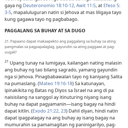
gaya ng
Deuteronomio 18:​10-12,
Awit 11:​5
, at
Efeso 5:​
3-5
, mapaluluguran natin si Jehova at mas liligaya tayo
kung gagawa tayo ng pagbabago.
PAGGALANG SA BUHAY AT SA DUGO
21. Papaano dapat makaapekto ang paggalang sa buhay sa ating
pangmalas sa pagpapalaglag, gayundin sa ating paggawi at pag-
uugali?
21
Upang tunay na lumigaya, kailangan nating malasin
ang buhay ng tao bilang sagrado, yamang gayundin
nga si Jehova. Pinagbabawalan tayo ng kaniyang Salita
na pumaslang. (
Mateo 19:​16-18
) Sa katunayan,
ipinakikita ng Batas ng Diyos sa Israel na ang di pa
naisisilang na sanggol ay itinuturing niyang isang
buhay na dapat pagyamanin—isang bagay na hindi
dapat kitlin. (
Exodo 21:​22, 23
) Dahil diyan, hindi natin
dapat ipagpalagay na ang buhay ay isang bagay na
mumurahin sa pamamagitan ng paninigarilyo, pag-