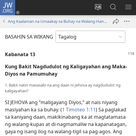
JW.ORG
Mag-
log
Baguhin
Maghana
IPA
In
ang
sa
AN
Ang Kaalaman na Umaakay sa Buhay na Walang-Hanggan
(may
wika
JW.ORG
ME
bubukas
ng
BASAHIN SA WIKANG
na
site
bagong
Kabanata 13
window)
Kung Bakit Nagdudulot ng Kaligayahan ang Maka-
Diyos na Pamumuhay
1. Bakit natin masasabi na ang daan ni Jehova ay nagdudulot ng
kaligayahan?
SI JEHOVA ang “maligayang Diyos,” at nais niyang
masiyahan ka sa buhay. (
1 Timoteo 1:11
) Sa paglakad
sa kaniyang daan, makikinabang ka at magtatamasa
ng walang-kupas at di-nagmamaliw na kapanatagan,
gaya ng isang ilog na walang-tigil sa pag-agos. Ang