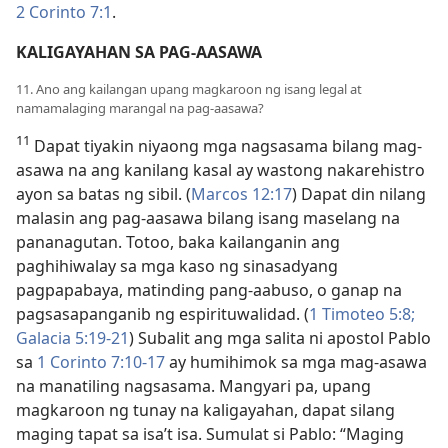
2 Corinto 7:1
.
KALIGAYAHAN SA PAG-AASAWA
11. Ano ang kailangan upang magkaroon ng isang legal at
namamalaging marangal na pag-aasawa?
11
Dapat tiyakin niyaong mga nagsasama bilang mag-
asawa na ang kanilang kasal ay wastong nakarehistro
ayon sa batas ng sibil. (
Marcos 12:17
) Dapat din nilang
malasin ang pag-aasawa bilang isang maselang na
pananagutan. Totoo, baka kailanganin ang
paghihiwalay sa mga kaso ng sinasadyang
pagpapabaya, matinding pang-aabuso, o ganap na
pagsasapanganib ng espirituwalidad. (
1 Timoteo 5:8;
Galacia 5:​19-21
) Subalit ang mga salita ni apostol Pablo
sa
1 Corinto 7:​10-17
ay humihimok sa mga mag-asawa
na manatiling nagsasama. Mangyari pa, upang
magkaroon ng tunay na kaligayahan, dapat silang
maging tapat sa isa’t isa. Sumulat si Pablo: “Maging