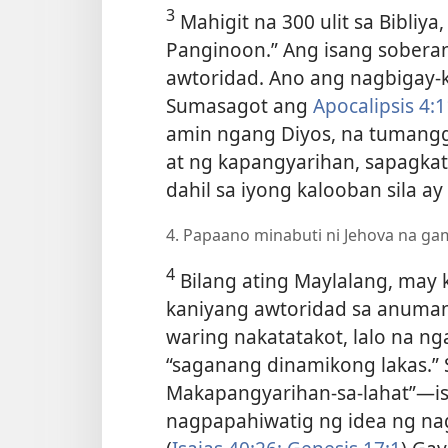
3
Mahigit na 300 ulit sa Bibliy
Panginoon.” Ang isang soberan
awtoridad. Ano ang nagbigay-k
Sumasagot ang
Apocalipsis 4:1
amin ngang Diyos, na tumangg
at ng kapangyarihan, sapagkat
dahil sa iyong kalooban sila ay
4. Papaano minabuti ni Jehova na ga
4
Bilang ating Maylalang, may 
kaniyang awtoridad sa anuman
waring nakatatakot, lalo na nga
“saganang dinamikong lakas.” S
Makapangyarihan-sa-lahat”​—is
nagpapahiwatig ng idea ng na