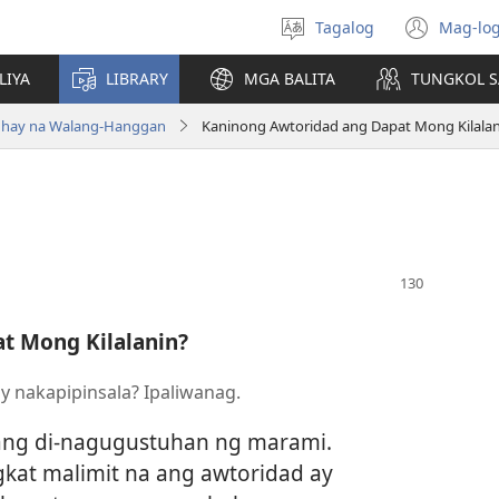
Tagalog
Mag-log
Pumili
(may
ng
bub
LIYA
LIBRARY
MGA BALITA
TUNGKOL S
wika
na
bag
uhay na Walang-Hanggan
Kaninong Awtoridad ang Dapat Mong Kilalan
wind
t Mong Kilalanin?
ay nakapipinsala? Ipaliwanag.
tang di-nagugustuhan ng marami.
at malimit na ang awtoridad ay