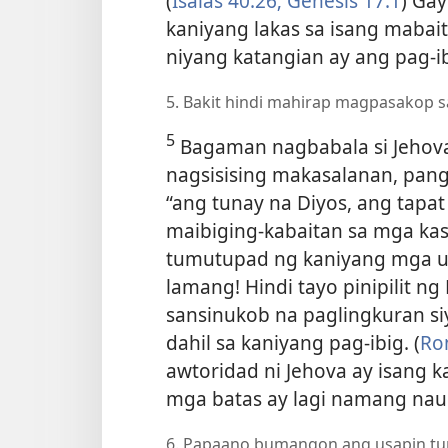
(
Isaias 40:26;
Genesis 17:1
) Gay
kaniyang lakas sa isang maba
niyang katangian ay ang pag-ib
5. Bakit hindi mahirap magpasakop s
5
Bagaman nagbabala si Jehova
nagsisising makasalanan, pangu
“ang tunay na Diyos, ang tapat 
maibiging-kabaitan sa mga kas
tumutupad ng kaniyang mga ut
lamang! Hindi tayo pinipilit 
sansinukob na paglingkuran siya
dahil sa kaniyang pag-ibig. (
Rom
awtoridad ni Jehova ay isang 
mga batas ay lagi namang nauu
6. Papaano bumangon ang usapin tun