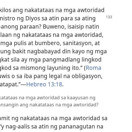
ilos ang nakatataas na mga awtoridad
istro ng Diyos sa atin para
sa ating
-anong paraan? Buweno, isaisip natin
alaan ng nakatataas na mga awtoridad,
 mga pulis at bumbero, sanitasyon, at
 kung bakit nagbabayad din kayo ng mga
pagkat sila ay mga pangmadlang lingkod
gkod sa mismong layuning ito.” (
Roma
wis o sa iba pang legal na obligasyon,
tapat.”​—
Hebreo 13:18
.
akatataas na mga awtoridad sa kaayusan ng
alansangin ang nakatataas na mga awtoridad?
mit ng nakatataas na mga awtoridad sa
’y nag-aalis sa atin ng pananagutan na