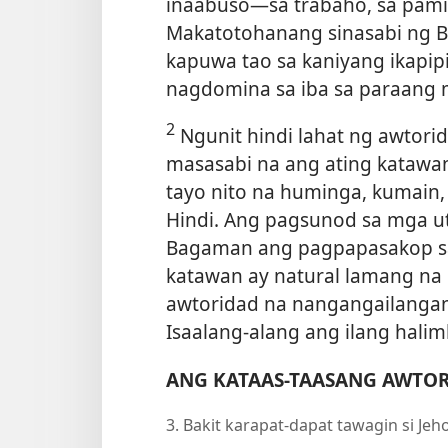
inaabuso​—sa trabaho, sa pam
Makatotohanang sinasabi ng B
kapuwa tao sa kaniyang ikapipi
nagdomina sa iba sa paraang ma
2
Ngunit hindi lahat ng awtori
masasabi na ang ating katawan
tayo nito na huminga, kumain,
Hindi. Ang pagsunod sa mga uto
Bagaman ang pagpapasakop s
katawan ay natural lamang na
awtoridad na nangangailanga
Isaalang-alang ang ilang hali
ANG KATAAS-TAASANG AWTO
3. Bakit karapat-dapat tawagin si J