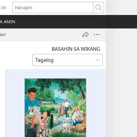
 In
Hanapin
ukas
A AMIN
ong
in?
ow)
BASAHIN SA WIKANG