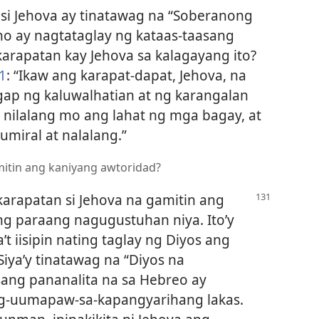
a, si Jehova ay tinatawag na “Soberanong
o ay nagtataglay ng kataas-taasang
arapatan kay Jehova sa kalagayang ito?
1
: “Ikaw ang karapat-dapat, Jehova, na
ap ng kaluwalhatian at ng karangalan
 nilalang mo ang lahat ng mga bagay, at
 umiral at nalalang.”
mitin ang kaniyang awtoridad?
karapatan si Jehova na gamitin ang
g paraang nagugustuhan niya. Ito’y
’t iisipin nating taglay ng Diyos ang
iya’y tinatawag na “Diyos na
ang pananalita na sa Hebreo ay
g-uumapaw-sa-kapangyarihang lakas.