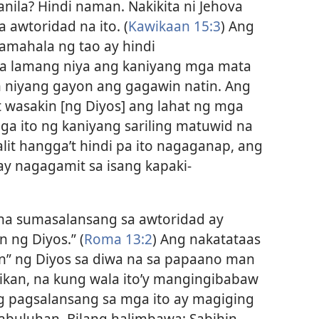
nila? Hindi naman. Nakikita ni Jehova
wtoridad na ito. (
Kawikaan 15:3
) Ang
mahala ng tao ay hindi
na lamang niya ang kaniyang mga mata
an niyang gayon ang gagawin natin. Ang
t wasakin [ng Diyos] ang lahat ng mga
 mga ito ng kaniyang sariling matuwid na
alit hangga’t hindi pa ito nagaganap, ang
y nagagamit sa isang kapaki-
a na sumasalansang sa awtoridad ay
 ng Diyos.” (
Roma 13:2
) Ang nakatataas
n” ng Diyos sa diwa na sa papaano man
mikan, na kung wala ito’y mangingibabaw
g pagsalansang sa mga ito ay magiging
abuluhan. Bilang halimbawa: Sabihin