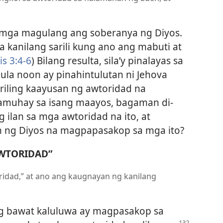
 mga magulang ang soberanya ng Diyos.
 kanilang sarili kung ano ang mabuti at
s 3:​4-6
) Bilang resulta, sila’y pinalayas sa
ula noon ay pinahintulutan ni Jehova
iling kaayusan ng awtoridad na
amuhay sa isang maayos, bagaman di-
g ilan sa mga awtoridad na ito, at
 ng Diyos na magpapasakop sa mga ito?
WTORIDAD”
ridad,” at ano ang kaugnayan ng kanilang
ng bawat kaluluwa ay magpasakop sa