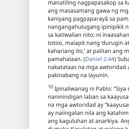
manatiling nagpapasakop sa ka
ang masasamang gawa ng mga a
kaniyang pagpaparayâ sa pama
nangangahulugang ipinipikit 
sa katiwalian nito; ni inaasah
totoo, malapit nang ‘durugin a
kahariang ito,’ at palitan ang
pamahalaan. (
Daniel 2:44
) Sub
nakatataas na mga awtoridad a
pakinabang na layunin.
10
Ipinaliwanag ni Pablo: “Siy
naninindigan laban sa kaayusan
na mga awtoridad ay “kaayusa
ay naiingatan nila ang katahi
ang kaguluhan at anarkiya. An
di-maka-Kasulatan at walang-k