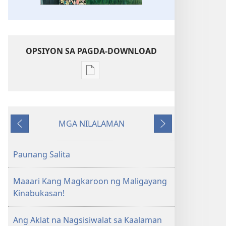
OPSIYON SA PAGDA-DOWNLOAD
Opsiyon
sa
pagda-
download
MGA NILALAMAN
ng
Nauna
Susunod
publikasyon
Ang
Paunang Salita
Kaalaman
na
Maaari Kang Magkaroon ng Maligayang
Umaakay
Kinabukasan!
sa
Buhay
Ang Aklat na Nagsisiwalat sa Kaalaman
na