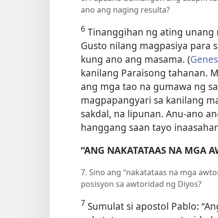
ano ang naging resulta?
6
Tinanggihan ng ating unang
Gusto nilang magpasiya para sa
kung ano ang masama. (
Genesi
kanilang Paraisong tahanan. M
ang mga tao na gumawa ng sar
magpapangyari sa kanilang m
sakdal, na lipunan. Anu-ano an
hanggang saan tayo inaasahan
“ANG NAKATATAAS NA MGA A
7. Sino ang “nakatataas na mga awto
posisyon sa awtoridad ng Diyos?
7
Sumulat si apostol Pablo: “A