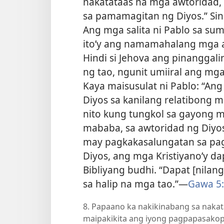
nakatataas na mga awtoridad,
sa pamamagitan ng Diyos.” Sin
Ang mga salita ni Pablo sa su
ito’y ang namamahalang mga a
Hindi si Jehova ang pinangga
ng tao, ngunit umiiral ang mga 
Kaya maisusulat ni Pablo: “Ang
Diyos sa kanilang relatibong m
nito kung tungkol sa gayong m
mababa, sa awtoridad ng Diyos
may pagkakasalungatan sa pagi
Diyos, ang mga Kristiyano’y da
Bibliyang budhi. “Dapat [nila
sa halip na mga tao.”​—
Gawa 5
8. Papaano ka nakikinabang sa naka
maipakikita ang iyong pagpapasakop 