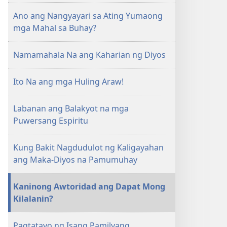
Ano ang Nangyayari sa Ating Yumaong
mga Mahal sa Buhay?
Namamahala Na ang Kaharian ng Diyos
Ito Na ang mga Huling Araw!
Labanan ang Balakyot na mga
Puwersang Espiritu
Kung Bakit Nagdudulot ng Kaligayahan
ang Maka-Diyos na Pamumuhay
Kaninong Awtoridad ang Dapat Mong
Kilalanin?
Pagtatayo ng Isang Pamilyang