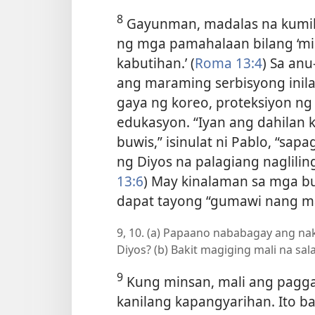
8
Gayunman, madalas na kumik
ng mga pamahalaan bilang ‘min
kabutihan.’ (
Roma 13:4
) Sa anu
ang maraming serbisyong inil
gaya ng koreo, proteksiyon ng
edukasyon. “Iyan ang dahilan
buwis,” isinulat ni Pablo, “sa
ng Diyos na palagiang naglilin
13:6
) May kinalaman sa mga bu
dapat tayong “gumawi nang ma
9, 10. (a) Papaano nababagay ang n
Diyos? (b) Bakit magiging mali na s
9
Kung minsan, mali ang pagga
kanilang kapangyarihan. Ito ba