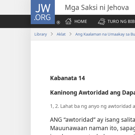
JW.ORG
Mga Saksi ni Jehova
HOME
TURO NG BIB
Library
Aklat
Ang Kaalaman na Umaakay sa B
Kabanata 14
Kaninong Awtoridad ang Dapa
1, 2. Lahat ba ng anyo ng awtoridad 
ANG “awtoridad” ay isang sali
Mauunawaan naman ito, sapagk