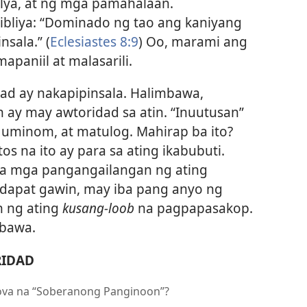
ilya, at ng mga pamahalaan.
ibliya: “Dominado ng tao ang kaniyang
nsala.” (
Eclesiastes 8:9
) Oo, marami ang
paniil at malasarili.
dad ay nakapipinsala. Halimbawa,
 ay may awtoridad sa atin. “Inuutusan”
 uminom, at matulog. Mahirap ba ito?
s na ito ay para sa ating ikabubuti.
a mga pangangailangan ng ating
 dapat gawin, may iba pang anyo ng
n ng ating
kusang-loob
na pagpapasakop.
mbawa.
RIDAD
ehova na “Soberanong Panginoon”?