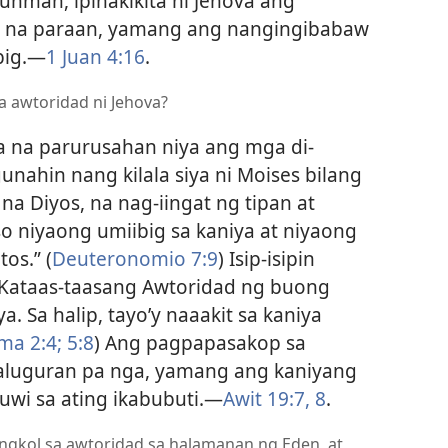
unman, ipinakikita ni Jehova ang
it na paraan, yamang ang nangingibabaw
ig.​—
1 Juan 4:16
.
a awtoridad ni Jehova?
 na parurusahan niya ang mga di-
nahin nang kilala siya ni Moises bilang
na Diyos, na nag-iingat ng tipan at
o niyaong umiibig sa kaniya at niyaong
os.” (
Deuteronomio 7:9
) Isip-isipin
ng Kataas-taasang Awtoridad ng buong
. Sa halip, tayo’y naaakit sa kaniya
a 2:​4;
5:8
) Ang pagpapasakop sa
kaluguran pa nga, yamang ang kaniyang
wi sa ating ikabubuti.​—
Awit 19:​7, 8
.
gkol sa awtoridad sa halamanan ng Eden, at