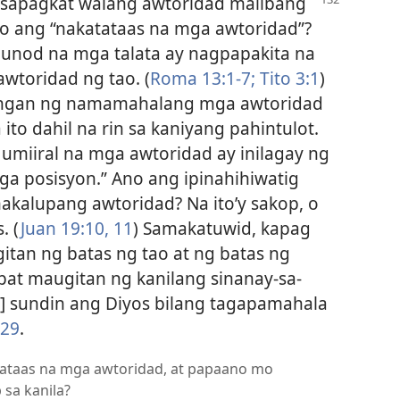
 sapagkat walang awtoridad
malibang
o ang “nakatataas na mga awtoridad”?
munod na mga talata ay nagpapakita na
wtoridad ng tao. (
Roma 13:​1-7;
Tito 3:1
)
lingan ng namamahalang mga awtoridad
ito dahil na rin sa kaniyang pahintulot.
 umiiral na mga awtoridad ay inilagay ng
ga posisyon.” Ano ang ipinahihiwatig
akalupang awtoridad? Na ito’y sakop, o
. (
Juan 19:​10, 11
) Samakatuwid, kapag
tan ng batas ng tao at ng batas ng
pat maugitan ng kanilang sinanay-sa-
ng] sundin ang Diyos bilang tagapamahala
:29
.
tataas na mga awtoridad, at papaano mo
sa kanila?